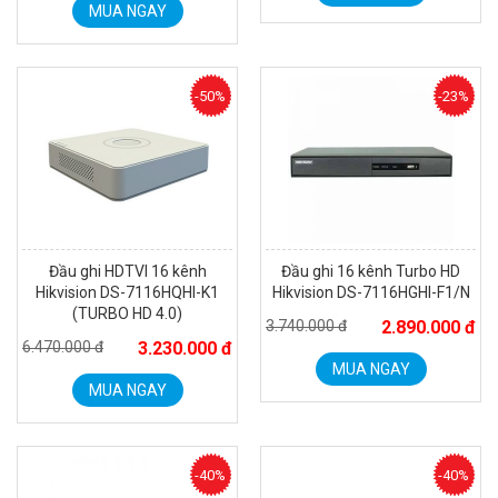
MUA NGAY
-50%
-23%
Đầu ghi HDTVI 16 kênh
Đầu ghi 16 kênh Turbo HD
Hikvision DS-7116HQHI-K1
Hikvision DS-7116HGHI-F1/N
(TURBO HD 4.0)
3.740.000 đ
2.890.000 đ
6.470.000 đ
3.230.000 đ
MUA NGAY
MUA NGAY
-40%
-40%