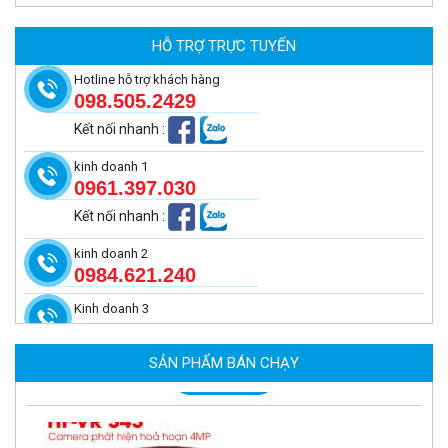
Camera tích hợp đầu báo nhiệt 2MP Hikfire HF-VH 223
2.039.000 đ
HỖ TRỢ TRỰC TUYẾN
MUA NGAY
Hotline hỗ trợ khách hàng
098.505.2429
Kết nối nhanh
:
kinh doanh 1
0961.397.030
Kết nối nhanh
:
kinh doanh 2
0984.621.240
Kinh doanh 3
Camera tích hợp đầu báo nhiệt 4MP Hikfire HF-VH 243
2.350.000 đ
SẢN PHẨM BÁN CHẠY
MUA NGAY