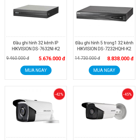
Đầu ghi hình 32 kênh IP
Đầu ghi hình 5 trong1 32 kênh
HIKVISION DS-7632NI-K2
HIKVISION DS-7232HQHI-K2
9.460.000 đ
5.676.000 đ
14.730.000 đ
8.838.000 đ
MUA NGAY
MUA NGAY
Đèn năng lượng mặt trời tích hợp camera quan sát Akiko
SSO100C
-42%
-45%
Liên hệ
MUA NGAY