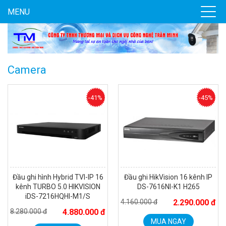
MENU
Camera
-41%
-45%
Đầu ghi hình Hybrid TVI-IP 16
Đầu ghi HikVision 16 kênh IP
kênh TURBO 5.0 HIKVISION
DS-7616NI-K1 H265
iDS-7216HQHI-M1/S
4.160.000 đ
2.290.000 đ
8.280.000 đ
4.880.000 đ
MUA NGAY