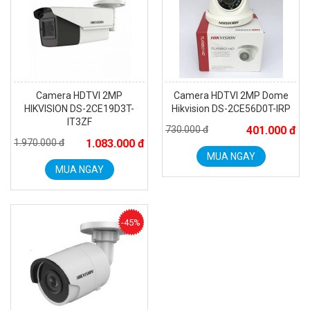
Camera HDTVI 2MP
Camera HDTVI 2MP Dome
HIKVISION DS-2CE19D3T-
Hikvision DS-2CE56D0T-IRP
IT3ZF
730.000 đ
401.000 đ
1.970.000 đ
1.083.000 đ
MUA NGAY
MUA NGAY
Camera WiFi quay quét ngoài trời EZVIZ H8 Pro 3K
2.060.000 đ
1.469.000 đ
MUA NGAY
-45%