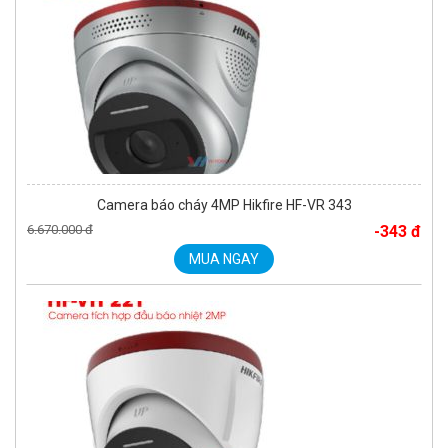
Camera báo cháy 4MP Hikfire HF-VR 343
6.670.000 đ
-343 đ
MUA NGAY