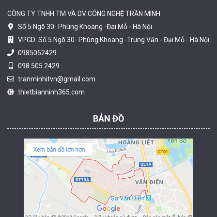
CÔNG TY TNHH TM VÀ DV CÔNG NGHỆ TRẦN MINH
Số 5 Ngõ 30- Phùng Khoang -Đai Mỗ - Hà Nội
VPGD: Số 5 Ngõ 30- Phùng Khoang -Trung Văn - Đại Mỗ - Hà Nội
0985052429
098 505 2429
Camera tích hợp đầu báo nhiệt 2MP Hikfire HF-VH 223
tranminhitvn@gmail.com
2.039.000 đ
thietbianninh365.com
MUA NGAY
BẢN ĐỒ