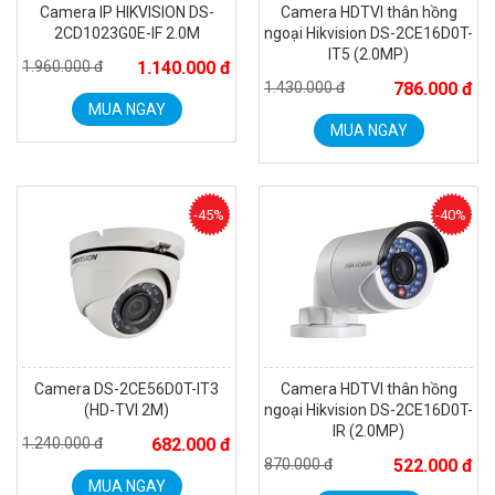
Camera IP HIKVISION DS-
Camera HDTVI thân hồng
2CD1023G0E-IF 2.0M
ngoại Hikvision DS-2CE16D0T-
IT5 (2.0MP)
1.960.000 đ
1.140.000 đ
1.430.000 đ
786.000 đ
MUA NGAY
MUA NGAY
Camera Wifi thông minh EZVIZ H6c Pro 3M 2K Tặng thẻ 64G
560.000 đ
-45%
-40%
MUA NGAY
Camera DS-2CE56D0T-IT3
Camera HDTVI thân hồng
(HD-TVI 2M)
ngoại Hikvision DS-2CE16D0T-
IR (2.0MP)
1.240.000 đ
682.000 đ
870.000 đ
522.000 đ
MUA NGAY