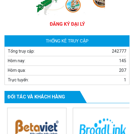
Camera WiFi EZVIZ H8C 2K 4MP tích hợp Ai thông minh
1.939.000 đ
1.080.000 đ
MUA NGAY
THỐNG KÊ TRUY CẬP
Tổng truy cập:
242777
Hôm nay:
145
Hôm qua:
207
Trực tuyến:
1
ĐỐI TÁC VÀ KHÁCH HÀNG
Camera WiFi quay quét ngoài trời EZVIZ H8 Pro 3K
2.060.000 đ
1.469.000 đ
MUA NGAY