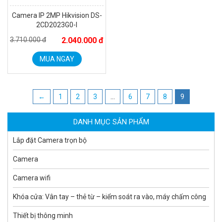
Camera IP 2MP Hikvision DS-
2CD2023G0-I
3.710.000 đ
2.040.000 đ
MUA NGAY
Camera tích hợp đầu báo nhiệt 2MP Hikfire HF-VH 221
1.679.000 đ
MUA NGAY
←
1
2
3
…
6
7
8
9
DANH MỤC SẢN PHẨM
Lắp đặt Camera trọn bộ
Camera
Camera wifi
Khóa cửa: Vân tay – thẻ từ – kiểm soát ra vào, máy chấm công
Thiết bị thông minh