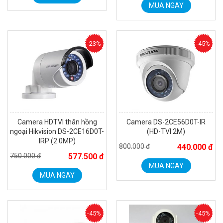
MUA NGAY
Camera WiFi quay quét thông minh 2MP EZVIZ H8C
1.670.000 đ
909.000 đ
-23%
-45%
MUA NGAY
Camera HDTVI thân hồng
Camera DS-2CE56D0T-IR
ngoại Hikvision DS-2CE16D0T-
(HD-TVI 2M)
IRP (2.0MP)
800.000 đ
440.000 đ
750.000 đ
577.500 đ
MUA NGAY
MUA NGAY
Camera WiFi EZVIZ H8C 2K 4MP tích hợp Ai thông minh
1.939.000 đ
1.080.000 đ
MUA NGAY
-45%
-45%