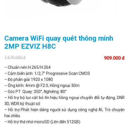
Camera WiFi quay quét thông minh
2MP EZVIZ H8C
1.670.000 đ
909.000 đ
– Chuấn nén H.265/H.264
– Cảm biến ảnh: 1/2,7″ Progressive Scan CMOS
– Độ phân giải 1920 x 1080
– Ống kính: 4mm @ F2.0, Hồng ngoại 30m
– Góc PT: Quay: 350°, Nghiêng: 80°
– Hỗ trợ bộ lọc cắt bỏ tín hiệu hồng ngoại chuyển đổi tự động, DNR
3D, WDR kỹ thuật số
– Hỗ trợ Phát hiện dáng người sử dụng công nghệ AI, Trò chuyện
hai chiều
– Hỗ trợ thẻ nhớ microSD (Lên đến 512GB)