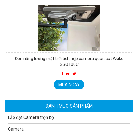
tích hợp camera quan sát Akiko
Camera IP Wi
SO100C
47
Camera tích hợp đầu báo nhiệt 2MP Hikfire HF-VH 223
Liên hệ
2.039.000 đ
MU
A NGAY
MUA NGAY
DANH MỤC SẢN PHẨM
Lắp đặt Camera trọn bộ
Camera