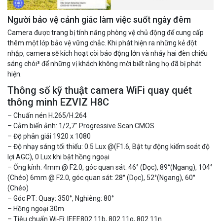
Người bảo vệ cảnh giác làm việc suốt ngày đêm
Camera được trang bị tính năng phòng vệ chủ động để cung cấp
thêm một lớp bảo vệ vững chắc. Khi phát hiện ra những kẻ đột
nhập, camera sẽ kích hoạt còi báo động lớn và nháy hai đèn chiếu
sáng chói³ để những vị khách không mời biết rằng họ đã bị phát
Camera WiFi EZVIZ H8C 2K 4MP tích hợp Ai thông minh
hiện.
1.939.000 đ
1.080.000 đ
Thông số kỹ thuật camera WiFi quay quét
MUA NGAY
thông minh EZVIZ H8C
– Chuấn nén H.265/H.264
– Cảm biến ảnh: 1/2,7″ Progressive Scan CMOS
– Độ phân giải 1920 x 1080
– Độ nhạy sáng tối thiểu: 0.5 Lux @(F1.6, Bật tự động kiểm soát độ
lợi AGC), 0 Lux khi bật hồng ngoại
– Ống kính: 4mm @ F2.0, góc quan sát: 46° (Dọc), 89°(Ngang), 104°
(Chéo) 6mm @ F2.0, góc quan sát: 28° (Dọc), 52°(Ngang), 60°
(Chéo)
– Góc PT: Quay: 350°, Nghiêng: 80°
– Hồng ngoại 30m
– Tiêu chuẩn Wi-Fi: IEEE802.11b, 802.11g, 802.11n