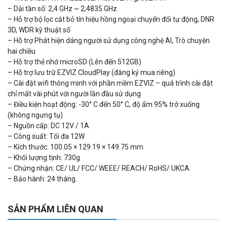
– Dải tần số: 2,4 GHz ~ 2,4835 GHz
Camera WiFi quay quét ngoài trời EZVIZ H8 Pro 3K
– Hỗ trợ bộ lọc cắt bỏ tín hiệu hồng ngoại chuyển đổi tự động, DNR
2.060.000 đ
1.469.000 đ
3D, WDR kỹ thuật số
MUA NGAY
– Hỗ trợ Phát hiện dáng người sử dụng công nghệ AI, Trò chuyện
hai chiều
– Hỗ trợ thẻ nhớ microSD (Lên đến 512GB)
– Hỗ trợ lưu trữ EZVIZ CloudPlay (đăng ký mua riêng)
– Cài đặt wifi thông minh với phần mềm EZVIZ – quá trình cài đặt
chỉ mất vài phút với người lần đầu sử dụng
– Điều kiện hoạt động: -30° C đến 50° C, độ ẩm 95% trở xuống
(không ngưng tụ)
– Nguồn cấp: DC 12V / 1A
– Công suất: Tối đa 12W
– Kích thước: 100.05 × 129.19 × 149.75 mm
– Khối lượng tịnh: 730g
– Chứng nhận: CE/ UL/ FCC/ WEEE/ REACH/ RoHS/ UKCA
Camera tích hợp đầu báo nhiệt 2MP Hikfire HF-VH 221
– Bảo hành: 24 tháng.
1.679.000 đ
MUA NGAY
SẢN PHẨM LIÊN QUAN