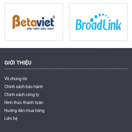
Camera tích hợp đầu báo nhiệt 2MP Hikfire HF-VH 221
1.679.000 đ
MUA NGAY
Powered by Trandinh
GIỚI THIỆU
Về chúng tôi
Chính sách bảo hành
Chính sách công ty
Hình thức thanh
toán
Camera tích hợp đầu báo nhiệt 2MP Hikfire HF-VH 223
Hướng dẫn mua hàng
2.039.000 đ
Liên hệ
MUA NGAY