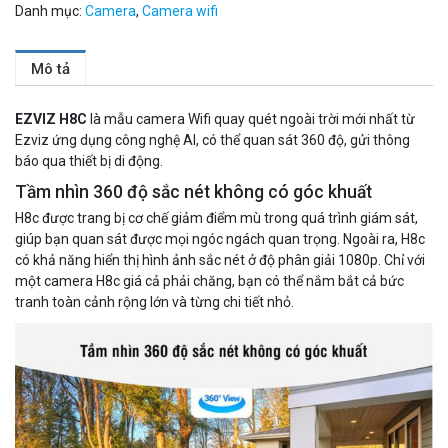
Danh mục:
Camera
,
Camera wifi
Đèn năng lượng mặt trời tích hợp camera quan sát Akiko
SSO100C
Mô tả
Liên hệ
MUA NGAY
EZVIZ H8C
là mẫu camera Wifi quay quét ngoài trời mới nhất từ
Ezviz ứng dụng công nghệ AI, có thể quan sát 360 độ, gửi thông
báo qua thiết bị di động.
Tầm nhìn 360 độ sắc nét không có góc khuất
H8c được trang bị cơ chế giảm điểm mù trong quá trình giám sát,
giúp bạn quan sát được mọi ngóc ngách quan trọng. Ngoài ra, H8c
có khả năng hiển thị hình ảnh sắc nét ở độ phân giải 1080p. Chỉ với
một camera H8c giá cả phải chăng, bạn có thể nắm bắt cả bức
tranh
toàn cảnh rộng lớn và từng chi tiết nhỏ.
Camera Wifi thông minh EZVIZ H6c Pro 3M 2K Tặng thẻ 64G
560.000 đ
MUA NGAY