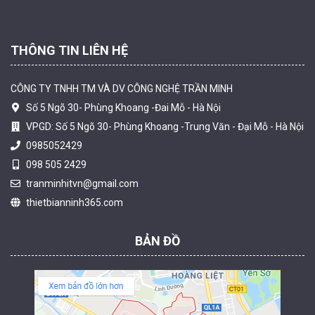
THÔNG TIN LIÊN HỆ
CÔNG TY TNHH TM VÀ DV CÔNG NGHỆ TRẦN MINH
Số 5 Ngõ 30- Phùng Khoang -Đai Mỗ - Hà Nội
VPGD: Số 5 Ngõ 30- Phùng Khoang -Trung Văn - Đại Mỗ - Hà Nội
0985052429
098 505 2429
Camera tích hợp đầu báo nhiệt 4MP Hikfire HF-VH 243
tranminhitvn@gmail.com
2.350.000 đ
thietbianninh365.com
MUA NGAY
BẢN ĐỒ