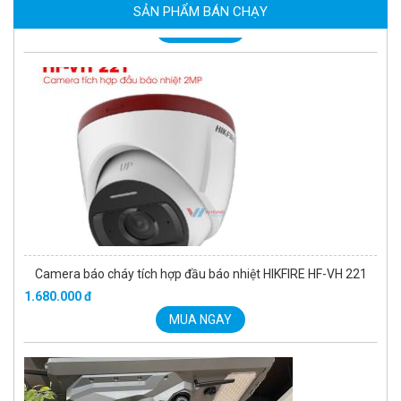
6.670.000 đ
-343 đ
SẢN PHẨM BÁN CHẠY
MUA NGAY
Camera báo cháy tích hợp đầu báo nhiệt HIKFIRE HF-VH 221
1.680.000 đ
MUA NGAY