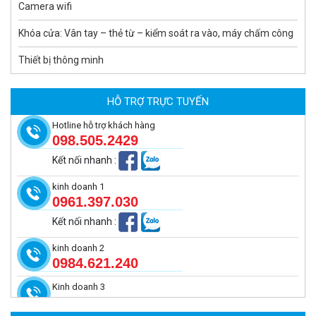
Camera wifi
Khóa cửa: Vân tay – thẻ từ – kiểm soát ra vào, máy chấm công
Thiết bị thông minh
Camera tích hợp đầu báo nhiệt 4MP Hikfire HF-VH 243
2.350.000 đ
HỖ TRỢ TRỰC TUYẾN
MUA NGAY
Hotline hỗ trợ khách hàng
098.505.2429
Kết nối nhanh
:
kinh doanh 1
0961.397.030
Kết nối nhanh
:
kinh doanh 2
0984.621.240
Kinh doanh 3
Camera báo cháy 4MP Hikfire HF-VR 343