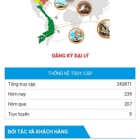
Camera WiFi quay quét ngoài trời EZVIZ H8 Pro 3K
2.060.000 đ
1.469.000 đ
MUA NGAY
THỐNG KÊ TRUY CẬP
Tổng truy cập:
242871
Hôm nay:
239
Hôm qua:
207
Trực tuyến:
0
ĐỐI TÁC VÀ KHÁCH HÀNG