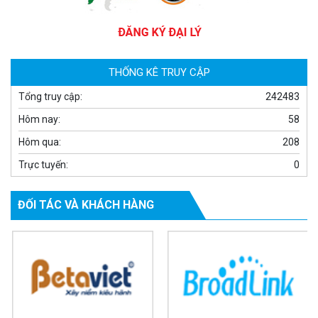
Camera WiFi EZVIZ H8C 2K 4MP tích hợp Ai thông minh
1.939.000 đ
1.080.000 đ
MUA NGAY
THỐNG KÊ TRUY CẬP
Tổng truy cập:
242483
Hôm nay:
58
Hôm qua:
208
Trực tuyến:
0
ĐỐI TÁC VÀ KHÁCH HÀNG
Camera WiFi quay quét ngoài trời EZVIZ H8 Pro 3K
2.060.000 đ
1.469.000 đ
MUA NGAY