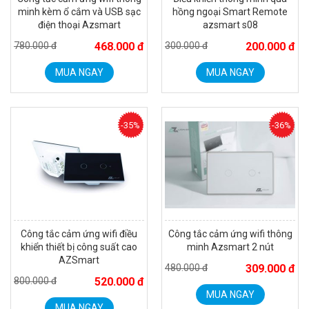
minh kèm ổ cắm và USB sạc
hồng ngoại Smart Remote
điện thoại Azsmart
azsmart s08
780.000 đ
468.000 đ
300.000 đ
200.000 đ
MUA NGAY
MUA NGAY
Camera Wifi thông minh EZVIZ H6c Pro 3M 2K Tặng thẻ 64G
560.000 đ
-35%
-36%
MUA NGAY
Công tắc cảm ứng wifi điều
Công tắc cảm ứng wifi thông
khiển thiết bị công suất cao
minh Azsmart 2 nút
AZSmart
480.000 đ
309.000 đ
800.000 đ
520.000 đ
MUA NGAY
MUA NGAY