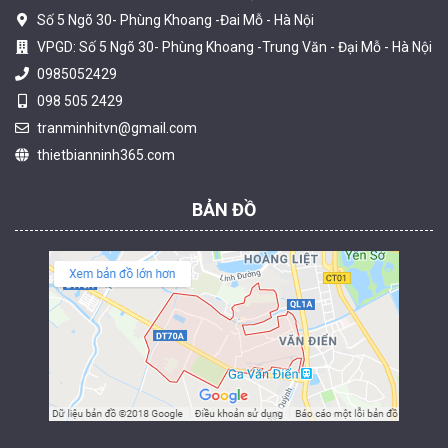
Số 5 Ngõ 30- Phùng Khoang -Đai Mỗ - Hà Nội
VPGD: Số 5 Ngõ 30- Phùng Khoang -Trung Văn - Đại Mỗ - Hà Nội
0985052429
098 505 2429
Camera tích hợp đầu báo nhiệt 2MP Hikfire HF-VH 223
tranminhitvn@gmail.com
2.039.000 đ
thietbianninh365.com
MUA NGAY
BẢN ĐỒ
Camera tích hợp đầu báo nhiệt 4MP Hikfire HF-VH 243