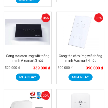
Camera WiFi quay quét thông minh 2MP EZVIZ H8C
1.670.000 đ
909.000 đ
MUA NGAY
-35%
-35%
Công tắc cảm ứng wifi thông
Công tắc cảm ứng wifi thông
minh Azsmart 3 nút
minh Azsmart 4 nút
520.000 đ
339.000 đ
600.000 đ
390.000 đ
MUA NGAY
MUA NGAY
Camera WiFi EZVIZ H8C 2K 4MP tích hợp Ai thông minh
1.939.000 đ
1.080.000 đ
MUA NGAY
-30%