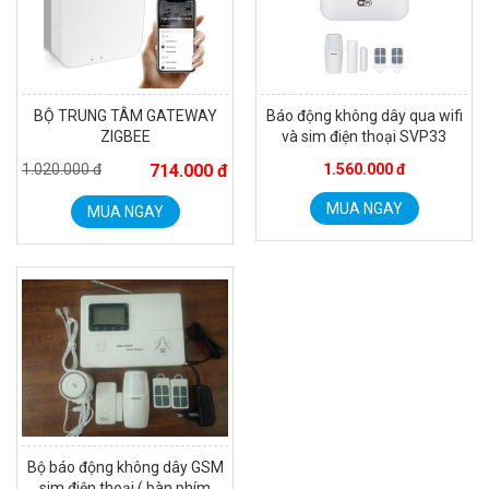
BỘ TRUNG TÂM GATEWAY
Báo động không dây qua wifi
ZIGBEE
và sim điện thoại SVP33
1.020.000 đ
714.000 đ
1.560.000 đ
MUA NGAY
MUA NGAY
Camera WiFi quay quét ngoài trời EZVIZ H8 Pro 3K
2.060.000 đ
1.469.000 đ
MUA NGAY
Bộ báo động không dây GSM
sim điện thoại ( bàn phím