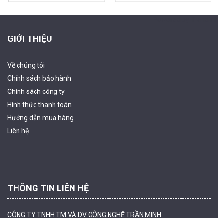
Powered by Trandinh
GIỚI THIỆU
Về chúng tôi
Chính sách bảo hành
Chính sách công ty
Hình thức thanh
toán
Camera tích hợp đầu báo nhiệt 2MP Hikfire HF-VH 221
Hướng dẫn mua hàng
1.679.000 đ
Liên hệ
MUA NGAY
THÔNG TIN LIÊN HỆ
CÔNG TY TNHH TM VÀ DV CÔNG NGHỆ TRẦN MINH