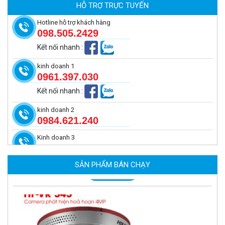
HỖ TRỢ TRỰC TUYẾN
MUA NGAY
Hotline hỗ trợ khách hàng
098.505.2429
Kết nối nhanh
:
kinh doanh 1
0961.397.030
Kết nối nhanh
:
kinh doanh 2
0984.621.240
Kinh doanh 3
Camera tích hợp đầu báo nhiệt 4MP Hikfire HF-VH 243
2.350.000 đ
SẢN PHẨM BÁN CHẠY
MUA NGAY