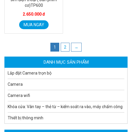
cơ)TP600
2.650.000 đ
MUA NGAY
Camera tích hợp đầu báo nhiệt 2MP Hikfire HF-VH 221
1.679.000 đ
MUA NGAY
1
2
→
DANH MỤC SẢN PHẨM
Lắp đặt Camera trọn bộ
Camera
Camera wifi
Khóa cửa: Vân tay – thẻ từ – kiểm soát ra vào, máy chấm công
Thiết bị thông minh
Camera tích hợp đầu báo nhiệt 2MP Hikfire HF-VH 223
2.039.000 đ