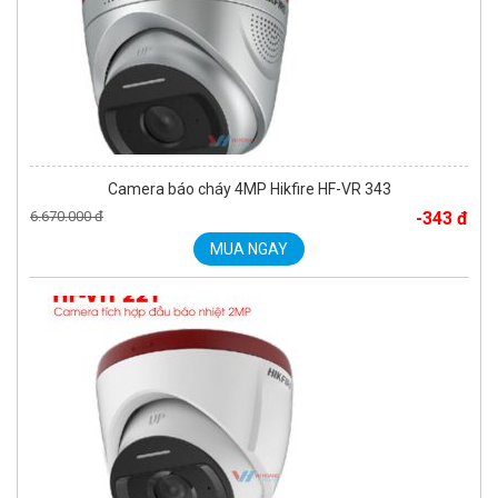
Camera báo cháy 4MP Hikfire HF-VR 343
6.670.000 đ
-343 đ
MUA NGAY