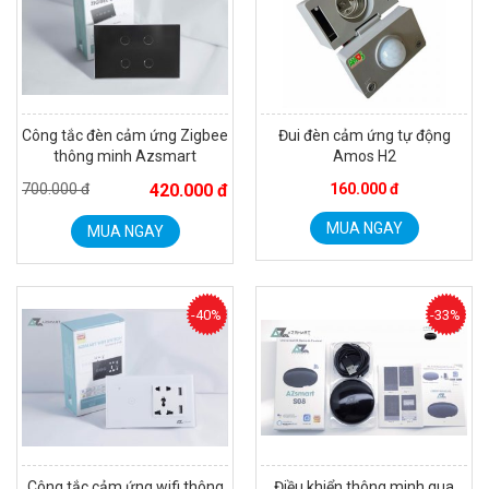
Công tắc đèn cảm ứng Zigbee
Đui đèn cảm ứng tự động
thông minh Azsmart
Amos H2
700.000 đ
420.000 đ
160.000 đ
MUA NGAY
MUA NGAY
Đèn năng lượng mặt trời tích hợp camera quan sát Akiko
SSO100C
Liên hệ
-40%
-33%
MUA NGAY
Công tắc cảm ứng wifi thông
Điều khiển thông minh qua