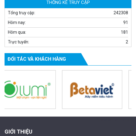
THỐNG KÊ TRUY CẬP
Tổng truy cập:
242308
Hôm nay:
91
Hôm qua:
181
Trực tuyến:
2
ĐỐI TÁC VÀ KHÁCH HÀNG
Camera WiFi quay quét ngoài trời EZVIZ H8 Pro 3K
2.060.000 đ
1.469.000 đ
MUA NGAY
Powered by Trandinh
GIỚI THIỆU