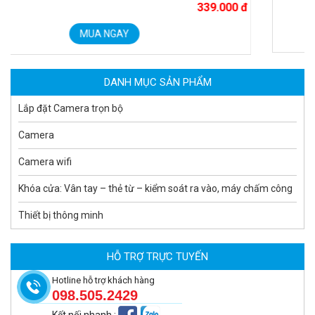
339.000 đ
2.650.000 đ
1.679.000 đ
MUA NGAY
MUA NGAY
DANH MỤC SẢN PHẨM
Lắp đặt Camera trọn bộ
Camera
Camera wifi
Khóa cửa: Vân tay – thẻ từ – kiểm soát ra vào, máy chấm công
Thiết bị thông minh
Camera tích hợp đầu báo nhiệt 2MP Hikfire HF-VH 223
2.039.000 đ
HỖ TRỢ TRỰC TUYẾN
MUA NGAY
Hotline hỗ trợ khách hàng
098.505.2429
Kết nối nhanh
: