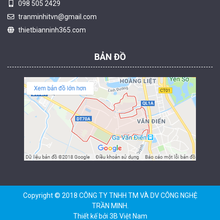
098 505 2429
Camera tích hợp đầu báo nhiệt 2MP Hikfire HF-VH 223
tranminhitvn@gmail.com
2.039.000 đ
thietbianninh365.com
MUA NGAY
BẢN ĐỒ
Camera tích hợp đầu báo nhiệt 4MP Hikfire HF-VH 243
2.350.000 đ
MUA NGAY
Copyright © 2018 CÔNG TY TNHH TM VÀ DV CÔNG NGHỆ
TRẦN MINH.
Thiết kế bởi
3B Việt Nam