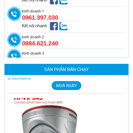
kinh doanh 1
0961.397.030
Kết nối nhanh
:
kinh doanh 2
0984.621.240
Kinh doanh 3
Camera tích hợp đầu báo nhiệt 4MP Hikfire HF-VH 243
2.350.000 đ
SẢN PHẨM BÁN CHẠY
MUA NGAY