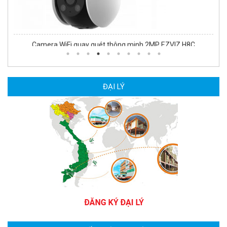
Camera WiFi quay quét thông minh 2MP EZVIZ H8C
1.670.000 đ
909.000 đ
MUA NGAY
ĐẠI LÝ
Camera WiFi EZVIZ H8C 2K 4MP tích hợp Ai thông minh
1.939.000 đ
1.080.000 đ
MUA NGAY