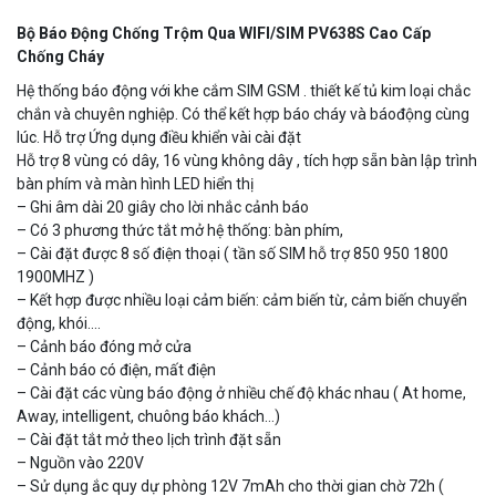
B
ộ Báo Động Chống Trộm Qua WIFI/SIM PV638S Cao Cấp
Camera Wifi thông minh EZVIZ H6c Pro 3M 2K Tặng thẻ 64G
Chống Cháy
560.000 đ
Hệ thống báo động với khe cắm SIM GSM . thiết kế tủ kim loại chắc
MUA NGAY
chắn và chuyên nghiệp. Có thể kết hợp báo cháy và báođộng cùng
lúc. Hỗ trợ Ứng dụng điều khiển vài cài đặt
Hỗ trợ 8 vùng có dây, 16 vùng không dây , tích hợp sẵn bàn lập trình
bàn phím và màn hình LED hiển thị
– Ghi âm dài 20 giây cho lời nhắc cảnh báo
– Có 3 phương thức tắt mở hệ thống: bàn phím,
– Cài đặt được 8 số điện thoại ( tần số SIM hỗ trợ 850 950 1800
1900MHZ )
– Kết hợp được nhiều loại cảm biến: cảm biến từ, cảm biến chuyển
động, khói….
– Cảnh báo đóng mở cửa
– Cảnh báo có điện, mất điện
– Cài đặt các vùng báo động ở nhiều chế độ khác nhau ( At home,
Camera WiFi quay quét thông minh 2MP EZVIZ H8C
Away, intelligent, chuông báo khách…)
1.670.000 đ
909.000 đ
– Cài đặt tắt mở theo lịch trình đặt sẵn
MUA NGAY
– Nguồn vào 220V
– Sử dụng ắc quy dự phòng 12V 7mAh cho thời gian chờ 72h (