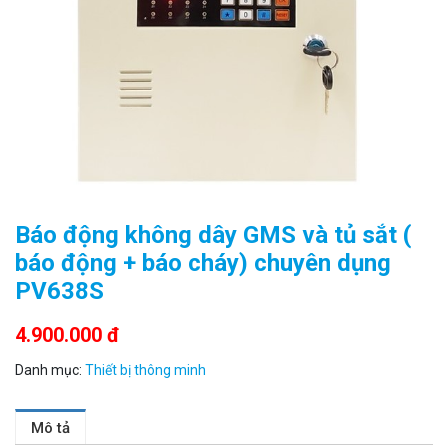
Đèn năng lượng mặt trời tích hợp camera quan sát Akiko
SSO100C
Liên hệ
MUA NGAY
Báo động không dây GMS và tủ sắt (
báo động + báo cháy) chuyên dụng
PV638S
4.900.000 đ
Danh mục:
Thiết bị thông minh
Mô tả