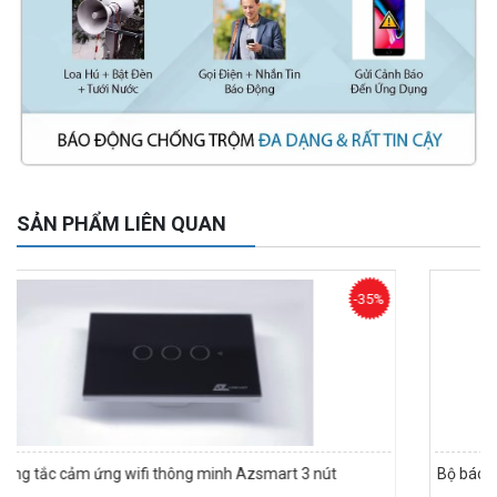
Camera WiFi quay quét ngoài trời EZVIZ H8 Pro 3K
2.060.000 đ
1.469.000 đ
MUA NGAY
SẢN PHẨM LIÊN QUAN
-35%
t 3 nút
Bộ báo động không dây GSM sim điện thoại ( bàn
Camera tích hợp đầu báo nhiệt 2MP Hikfire HF-VH 221