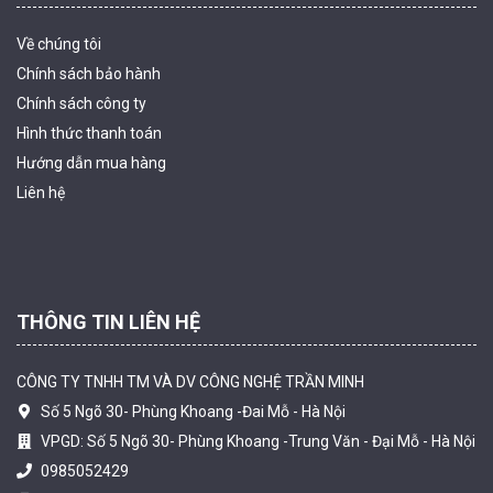
Về chúng tôi
Chính sách bảo hành
Chính sách công ty
Hình thức thanh
toán
Camera tích hợp đầu báo nhiệt 2MP Hikfire HF-VH 221
Hướng dẫn mua hàng
1.679.000 đ
Liên hệ
MUA NGAY
THÔNG TIN LIÊN HỆ
CÔNG TY TNHH TM VÀ DV CÔNG NGHỆ TRẦN MINH
Số 5 Ngõ 30- Phùng Khoang -Đai Mỗ - Hà Nội
VPGD: Số 5 Ngõ 30- Phùng Khoang -Trung Văn - Đại Mỗ - Hà Nội
0985052429