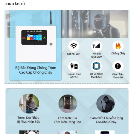
chưa kèm)
Camera WiFi EZVIZ H8C 2K 4MP tích hợp Ai thông minh
1.939.000 đ
1.080.000 đ
MUA NGAY