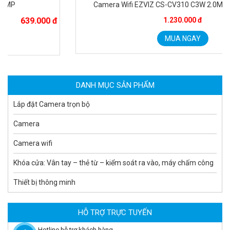
Camera Wifi EZVIZ CS-CV310 C3W 2.0MP Tặng thẻ 64G
 đ
1.230.000 đ
Camera tích hợp đầu báo nhiệt 2MP Hikfire HF-VH 221
1.679.000 đ
MUA NGAY
MUA NGAY
DANH MỤC SẢN PHẨM
Lắp đặt Camera trọn bộ
Camera
Camera wifi
Khóa cửa: Vân tay – thẻ từ – kiểm soát ra vào, máy chấm công
Thiết bị thông minh
Camera tích hợp đầu báo nhiệt 2MP Hikfire HF-VH 223
2.039.000 đ
HỖ TRỢ TRỰC TUYẾN
MUA NGAY
Hotline hỗ trợ khách hàng