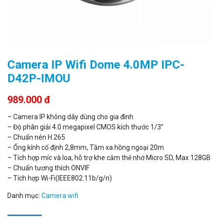
Camera Wifi thông minh EZVIZ H6c Pro 3M 2K Tặng thẻ 64G
560.000 đ
Camera IP Wifi Dome 4.0MP IPC-
MUA NGAY
D42P-IMOU
989.000 đ
– Camera IP không dây dùng cho gia đình
– Độ phân giải 4.0 megapixel CMOS kích thước 1/3”
– Chuẩn nén H.265
– Ống kính cố định 2,8mm, Tầm xa hồng ngoại 20m
– Tích hợp míc và loa, hỗ trợ khe cắm thẻ nhớ Micro SD, Max 128GB
– Chuẩn tương thích ONVIF
– Tích hợp Wi-Fi(IEEE802.11b/g/n)
Danh mục:
Camera wifi
Camera WiFi quay quét thông minh 2MP EZVIZ H8C
1.670.000 đ
909.000 đ