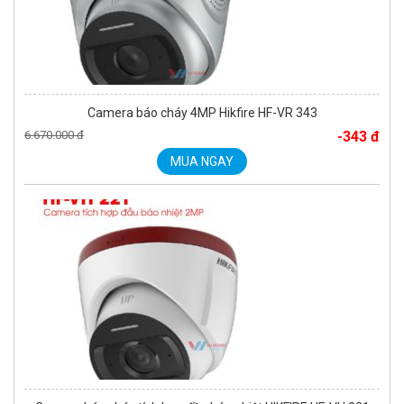
Camera báo cháy 4MP Hikfire HF-VR 343
6.670.000 đ
-343 đ
MUA NGAY