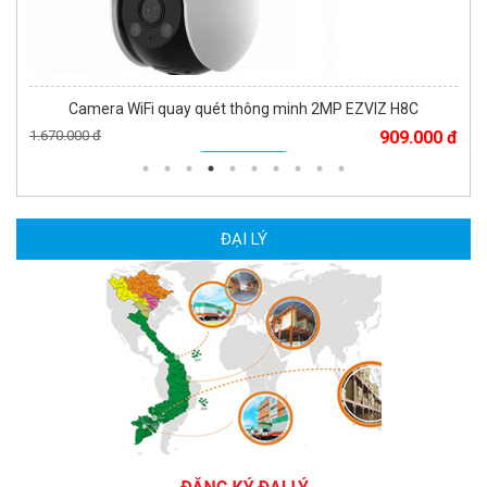
Camera WiFi quay quét thông minh 2MP EZVIZ H8C
1.670.000 đ
909.000 đ
MUA NGAY
ĐẠI LÝ
Camera WiFi EZVIZ H8C 2K 4MP tích hợp Ai thông minh