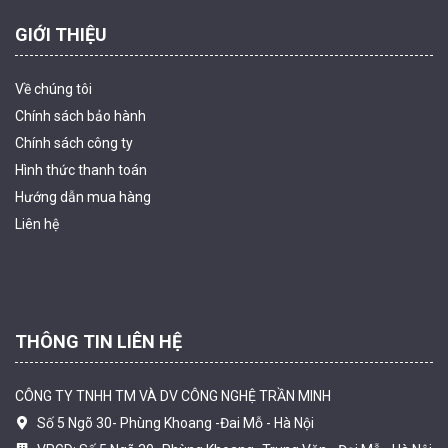
GIỚI THIỆU
Về chúng tôi
Chính sách bảo hành
Chính sách công ty
Hình thức thanh
toán
Camera tích hợp đầu báo nhiệt 2MP Hikfire HF-VH 221
Hướng dẫn mua hàng
1.679.000 đ
Liên hệ
MUA NGAY
THÔNG TIN LIÊN HỆ
CÔNG TY TNHH TM VÀ DV CÔNG NGHỆ TRẦN MINH
Số 5 Ngõ 30- Phùng Khoang -Đai Mỗ - Hà Nội