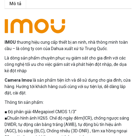
Mô tả
MUA NGAY
IMOU
thương hiệu cung cấp thiết bị an ninh, nhà thông minh
toàn
cầu – là công ty con của Dahua xuất xứ từ Trung Quốc.
Là dòng sản phẩm chuyên phục vụ giám sát cho gia đình với các
công nghệ tối ưu cho việc giám sát và phát hiện đột nhập, đe dọa
kẻ đột nhập
Camera Imou
là sản phẩm tiện ích và dễ sử dụng cho gia đình, cửa
hàng. Hướng tới khách hàng cuối cùng với sự tiện lợi, dễ dàng lắp
Camera WiFi EZVIZ H8C 2K 4MP tích hợp Ai thông minh
đặt, cài đặt.
1.939.000 đ
1.080.000 đ
Thông tin sản phẩm:
MUA NGAY
■ Độ phân giải 4Megapixel CMOS 1/3”
■Chuẩn hình ảnh H265. Chế độ ngày đêm(ICR), chống ngược sáng
DWDR, tự động cân bằng trắng (AWB), tự động bù tín hiệu ảnh
(AGC), bù sáng (BLC), Chống nhiễu (3D-DNR) , tầm xa hồng ngoại