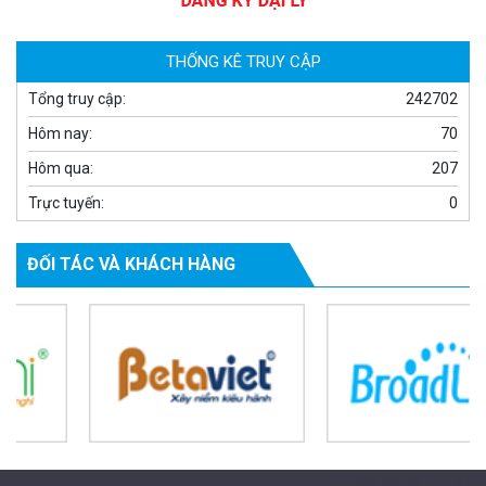
1.939.000 đ
1.080.000 đ
MUA NGAY
THỐNG KÊ TRUY CẬP
Tổng truy cập:
242702
Hôm nay:
70
Hôm qua:
207
Trực tuyến:
0
ĐỐI TÁC VÀ KHÁCH HÀNG
Camera WiFi quay quét ngoài trời EZVIZ H8 Pro 3K
2.060.000 đ
1.469.000 đ
MUA NGAY
Powered by Trandinh