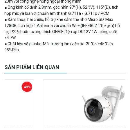
20m với công nghệ hồng ngoại thông minh
■ Ống kính cố định 2.8mm, góc nhìn 97°(H), 52°(V), 115°(D), tích
hợp míc và loa với chuẩn âm thanh G.711a / G.711u / PCM
■ Đàm thoại hai chiều, hỗ trợ khe cắm thẻ nhớ Micro SD, Max
128GB, tích hợp 1 Antenna với chuẩn Wi-Fi(IEEE802.11b/g/n) hỗ
trợ P2P,chuẩn tương thích ONVIF, điện áp DC12V 1A , công suất
<4.7W
■ Chất liệu vỏ plastic. Môi trường làm việc từ -20°C~+45°C (<
Camera WiFi quay quét ngoài trời EZVIZ H8 Pro 3K
95%RH).
2.060.000 đ
1.469.000 đ
MUA NGAY
SẢN PHẨM LIÊN QUAN
%