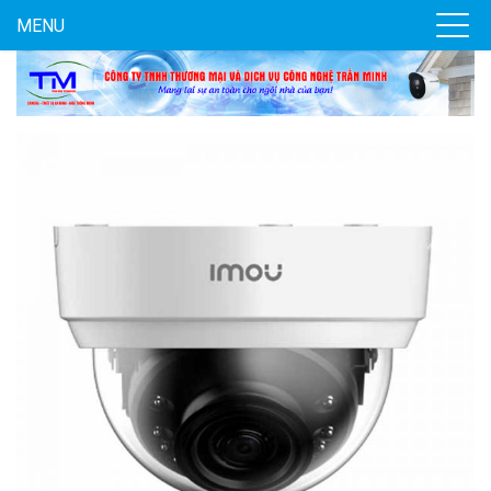
MENU
Đèn năng lượng mặt trời tích hợp camera quan sát Akiko
SSO100C
Liên hệ
MUA NGAY