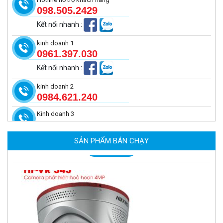
098.505.2429
Kết nối nhanh
:
kinh doanh 1
0961.397.030
Kết nối nhanh
:
kinh doanh 2
0984.621.240
Kinh doanh 3
Camera tích hợp đầu báo nhiệt 4MP Hikfire HF-VH 243
2.350.000 đ
SẢN PHẨM BÁN CHẠY
MUA NGAY