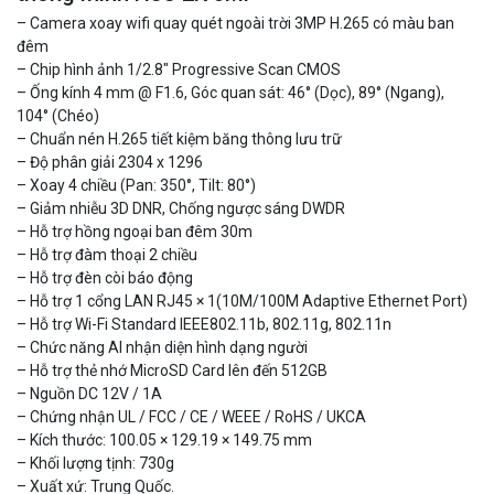
– Camera xoay wifi quay quét ngoài trời 3MP H.265 có màu ban
đêm
– Chip hình ảnh 1/2.8″ Progressive Scan CMOS
– Ống kính 4 mm @ F1.6, Góc quan sát: 46° (Dọc), 89° (Ngang),
104° (Chéo)
– Chuẩn nén H.265 tiết kiệm băng thông lưu trữ
– Độ phân giải 2304 x 1296
– Xoay 4 chiều (Pan: 350°, Tilt: 80°)
– Giảm nhiễu 3D DNR, Chống ngược sáng DWDR
– Hỗ trợ hồng ngoại ban đêm 30m
– Hỗ trợ đàm thoại 2 chiều
– Hỗ trợ đèn còi báo động
Camera WiFi EZVIZ H8C 2K 4MP tích hợp Ai thông minh
– Hỗ trợ 1 cổng LAN RJ45 × 1(10M/100M Adaptive Ethernet Port)
1.939.000 đ
1.080.000 đ
– Hỗ trợ Wi-Fi Standard IEEE802.11b, 802.11g, 802.11n
MUA NGAY
– Chức năng AI nhận diện hình dạng người
– Hỗ trợ thẻ nhớ MicroSD Card lên đến 512GB
– Nguồn DC 12V / 1A
– Chứng nhận UL / FCC / CE / WEEE / RoHS / UKCA
– Kích thước: 100.05 × 129.19 × 149.75 mm
– Khối lượng tịnh: 730g
– Xuất xứ: Trung Quốc.