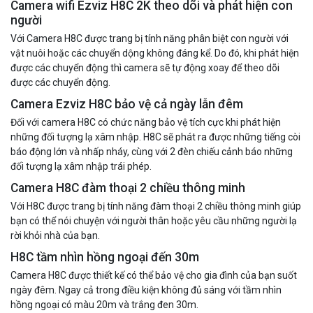
Camera wifi Ezviz H8C 2K theo dõi và phát hiện con
người
Với Camera H8C được trang bị tính năng phân biệt con người với
vật nuôi hoặc các chuyển dộng không đáng kể. Do đó, khi phát hiện
được các chuyển động thì camera sẽ tự động xoay để theo dõi
được các chuyển động.
Camera Ezviz H8C bảo vệ cả ngày lẫn đêm
Đèn năng lượng mặt trời tích hợp camera quan sát Akiko
Đối với camera H8C có chức năng bảo vệ tích cực khi phát hiện
SSO100C
những đối tượng lạ xâm nhập. H8C sẽ phát ra được những tiếng còi
Liên hệ
báo động lớn và nhấp nháy, cùng với 2 đèn chiếu cảnh báo những
MUA NGAY
đối tượng lạ xâm nhập trái phép.
Camera H8C đàm thoại 2 chiều thông minh
Với H8C được trang bị tính năng đàm thoại 2 chiều thông minh giúp
bạn có thể nói chuyện với người thân hoặc yêu cầu những người lạ
rời khỏi nhà của bạn.
H8C tầm nhìn hồng ngoại đến 30m
Camera H8C được thiết kế có thể bảo vệ cho gia đình của bạn suốt
ngày đêm. Ngay cả trong điều kiện không đủ sáng với tầm nhìn
hồng ngoại có màu 20m và trắng đen 30m.