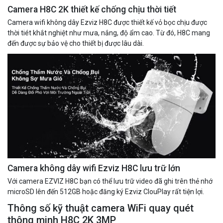
Camera H8C 2K thiết kế chống chịu thời tiết
Camera wifi không dây Ezviz H8C được thiết kế vỏ bọc chịu được
Camera Wifi thông minh EZVIZ H6c Pro 3M 2K Tặng thẻ 64G
thời tiét khắt nghiệt như mưa, nắng, độ ẩm cao. Từ đó, H8C mang
560.000 đ
đến được sự bảo vệ cho thiết bị được lâu dài.
MUA NGAY
Camera không dây wifi Ezviz H8C lưu trữ lớn
Với camera EZVIZ H8C bạn có thể lưu trữ video đã ghi trên thẻ nhớ
Camera WiFi quay quét thông minh 2MP EZVIZ H8C
microSD lên đến 512GB hoặc đăng ký Ezviz ClouPlay rất tiện lợi.
1.670.000 đ
909.000 đ
Thông số kỹ thuật camera WiFi quay quét
MUA NGAY
thông minh H8C 2K 3MP