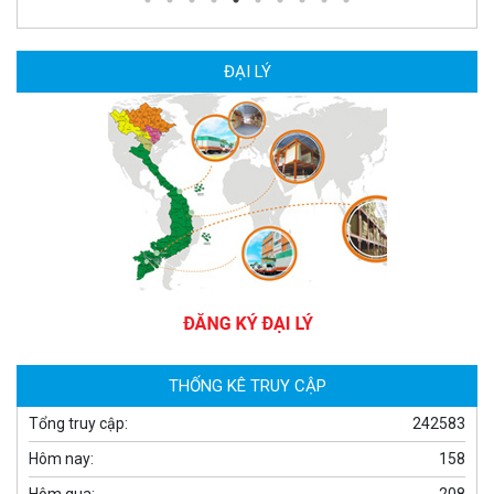
MUA NGAY
ĐẠI LÝ
Camera WiFi quay quét ngoài trời EZVIZ H8 Pro 3K
2.060.000 đ
1.469.000 đ
MUA NGAY
THỐNG KÊ TRUY CẬP
Tổng truy cập:
242583
Hôm nay:
158