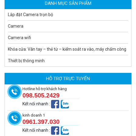
DANH MỤC SẢN PHẨM
Lắp đặt Camera trọn bộ
Camera
Camera wifi
Khóa cửa: Vân tay – thẻ từ – kiểm soát ra vào, máy chấm công
Thiết bị thông minh
Camera tích hợp đầu báo nhiệt 4MP Hikfire HF-VH 243
2.350.000 đ
HỖ TRỢ TRỰC TUYẾN
MUA NGAY
Hotline hỗ trợ khách hàng
098.505.2429
Kết nối nhanh
:
kinh doanh 1
0961.397.030
Kết nối nhanh
: