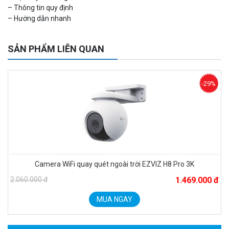
– Thông tin quy định
Camera tích hợp đầu báo nhiệt 2MP Hikfire HF-VH 221
– Hướng dẫn nhanh
1.679.000 đ
MUA NGAY
SẢN PHẨM LIÊN QUAN
-29%
Camera WiFi quay quét ngoài trời EZVIZ H8 Pro 3K
Camera tích hợp đầu báo nhiệt 2MP Hikfire HF-VH 223
00 đ
1.469.000 đ
2.039.000 đ
MUA NGAY
MUA NGAY