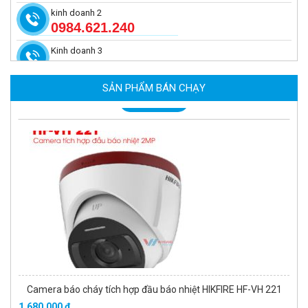
kinh doanh 2
0984.621.240
Kinh doanh 3
Camera báo cháy 4MP Hikfire HF-VR 343
6.670.000 đ
-343 đ
SẢN PHẨM BÁN CHẠY
MUA NGAY
Camera báo cháy tích hợp đầu báo nhiệt HIKFIRE HF-VH 221
1.680.000 đ