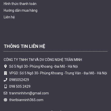
Hình thức thanh
toán
Camera tích hợp đầu báo nhiệt 2MP Hikfire HF-VH 223
Hướng dẫn mua hàng
2.039.000 đ
Liên hệ
MUA NGAY
THÔNG TIN LIÊN HỆ
CÔNG TY TNHH TM VÀ DV CÔNG NGHỆ TRẦN MINH
Số 5 Ngõ 30- Phùng Khoang -Đai Mỗ - Hà Nội
VPGD: Số 5 Ngõ 30- Phùng Khoang -Trung Văn - Đại Mỗ - Hà Nội
0985052429
098 505 2429
Camera tích hợp đầu báo nhiệt 4MP Hikfire HF-VH 243
tranminhitvn@gmail.com
2.350.000 đ
thietbianninh365.com
MUA NGAY