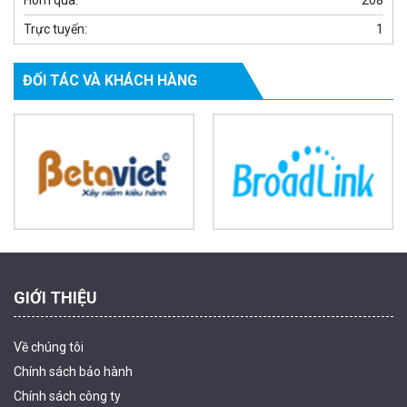
Hôm qua:
208
Trực tuyến:
1
ĐỐI TÁC VÀ KHÁCH HÀNG
Camera tích hợp đầu báo nhiệt 2MP Hikfire HF-VH 221
1.679.000 đ
MUA NGAY
Powered by Trandinh
GIỚI THIỆU
Về chúng tôi
Chính sách bảo hành
Chính sách công ty