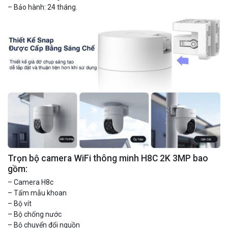
– Bảo hành: 24 tháng.
Camera WiFi quay quét ngoài trời EZVIZ H8 Pro 3K
2.060.000 đ
1.469.000 đ
MUA NGAY
Trọn bộ camera WiFi thông minh H8C 2K 3MP bao
gồm:
– Camera H8c
– Tấm mẫu khoan
– Bộ vít
– Bộ chống nước
– Bộ chuyển đổi nguồn