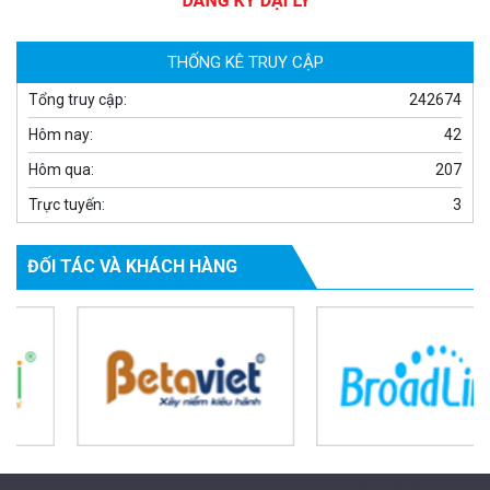
1.939.000 đ
1.080.000 đ
MUA NGAY
THỐNG KÊ TRUY CẬP
Tổng truy cập:
242674
Hôm nay:
42
Hôm qua:
207
Trực tuyến:
3
ĐỐI TÁC VÀ KHÁCH HÀNG
Camera WiFi quay quét ngoài trời EZVIZ H8 Pro 3K
2.060.000 đ
1.469.000 đ
MUA NGAY
Powered by Trandinh