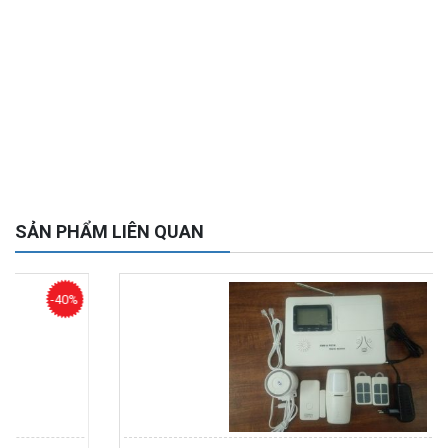
Camera WiFi quay quét ngoài trời EZVIZ H8 Pro 3K
2.060.000 đ
1.469.000 đ
MUA NGAY
SẢN PHẨM LIÊN QUAN