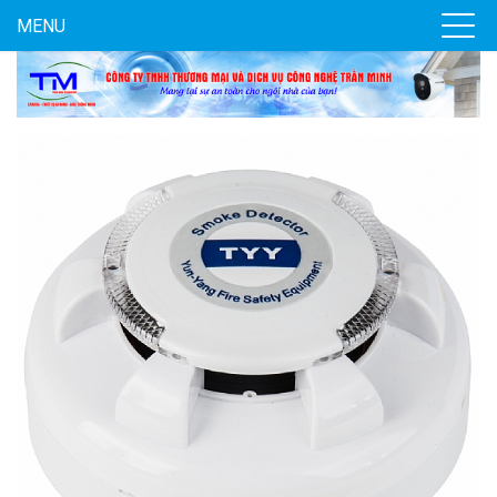
MENU
Đèn năng lượng mặt trời tích hợp camera quan sát Akiko
SSO100C
Liên hệ
MUA NGAY