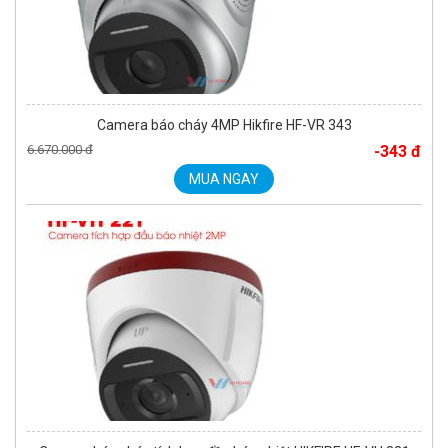
Camera báo cháy 4MP Hikfire HF-VR 343
6.670.000 đ
-343 đ
MUA NGAY