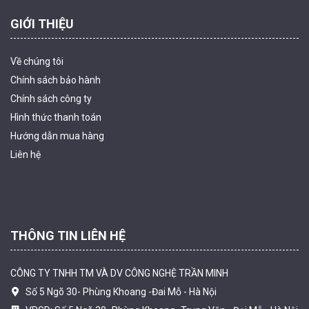
GIỚI THIỆU
Về chúng tôi
Chính sách bảo hành
Chính sách công ty
Hình thức thanh
toán
Camera tích hợp đầu báo nhiệt 2MP Hikfire HF-VH 221
Hướng dẫn mua hàng
1.679.000 đ
Liên hệ
MUA NGAY
THÔNG TIN LIÊN HỆ
CÔNG TY TNHH TM VÀ DV CÔNG NGHỆ TRẦN MINH
Số 5 Ngõ 30- Phùng Khoang -Đai Mỗ - Hà Nội