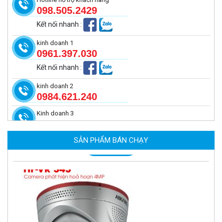
098.505.2429
Kết nối nhanh
:
kinh doanh 1
0961.397.030
Kết nối nhanh
:
kinh doanh 2
0984.621.240
Kinh doanh 3
Camera tích hợp đầu báo nhiệt 4MP Hikfire HF-VH 243
2.350.000 đ
SẢN PHẨM BÁN CHẠY
MUA NGAY