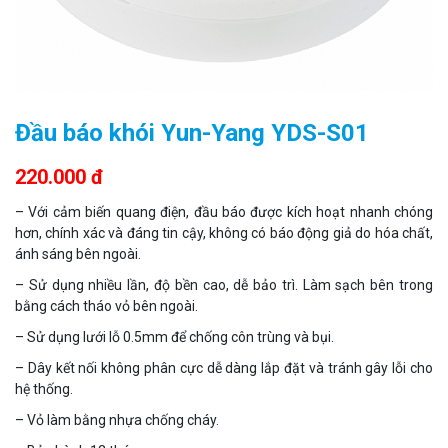
Camera Wifi thông minh EZVIZ H6c Pro 3M 2K Tặng thẻ 64G
560.000 đ
Đầu báo khói Yun-Yang YDS-S01
MUA NGAY
220.000 đ
– Với cảm biến quang điện, đầu báo được kích hoạt nhanh chóng
hơn, chính xác và đáng tin cậy, không có báo động giả do hóa chất,
ánh sáng bên ngoài.
– Sử dụng nhiều lần, độ bền cao, dễ bảo trì. Làm sạch bên trong
bằng cách tháo vỏ bên ngoài.
– Sử dụng lưới lỗ 0.5mm để chống côn trùng và bụi.
– Dây kết nối không phân cực dễ dàng lắp đặt và tránh gây lỗi cho
hệ thống.
Camera WiFi quay quét thông minh 2MP EZVIZ H8C
– Vỏ làm bằng nhựa chống cháy.
1.670.000 đ
909.000 đ