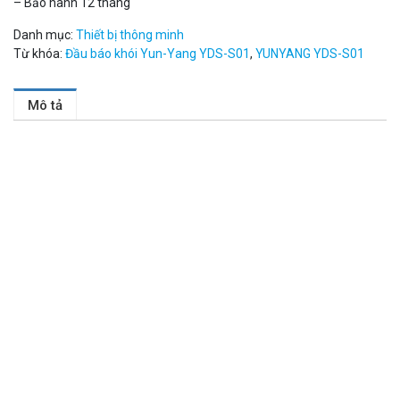
– Bảo hành 12 tháng
MUA NGAY
Danh mục:
Thiết bị thông minh
Từ khóa:
Đầu báo khói Yun-Yang YDS-S01
,
YUNYANG YDS-S01
Mô tả
Camera WiFi EZVIZ H8C 2K 4MP tích hợp Ai thông minh
1.939.000 đ
1.080.000 đ
MUA NGAY