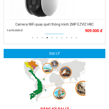
Camera WiFi quay quét thông minh 2MP EZVIZ H8C
1.670.000 đ
909.000 đ
MUA NGAY
ĐẠI LÝ
Camera WiFi EZVIZ H8C 2K 4MP tích hợp Ai thông minh