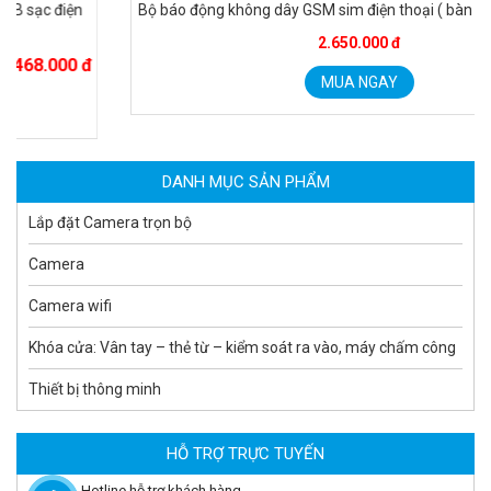
Bộ báo động không dây GSM sim điện thoại ( bàn phím cơ)TP600
2.650.000 đ
Camera tích hợp đầu báo nhiệt 2MP Hikfire HF-VH 221
1.679.000 đ
MUA NGAY
MUA NGAY
DANH MỤC SẢN PHẨM
Lắp đặt Camera trọn bộ
Camera
Camera wifi
Khóa cửa: Vân tay – thẻ từ – kiểm soát ra vào, máy chấm công
Thiết bị thông minh
Camera tích hợp đầu báo nhiệt 2MP Hikfire HF-VH 223
2.039.000 đ
HỖ TRỢ TRỰC TUYẾN
MUA NGAY
Hotline hỗ trợ khách hàng