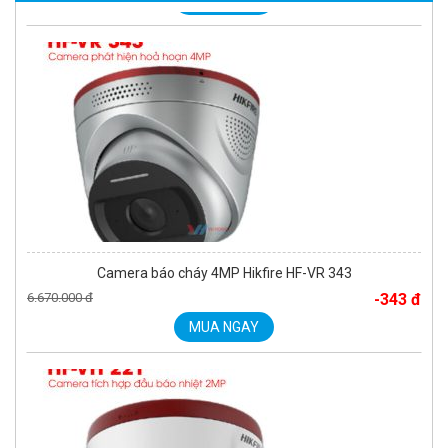
MUA NGAY
Camera báo cháy 4MP Hikfire HF-VR 343
6.670.000 đ
-343 đ
MUA NGAY