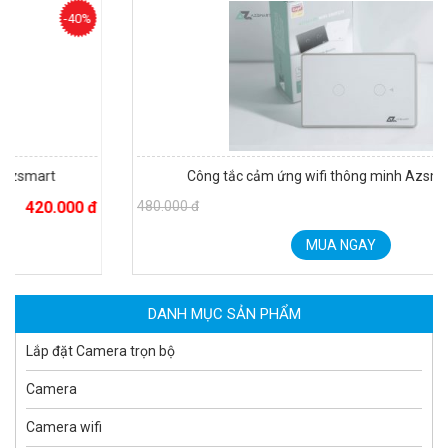
%
-36
Công tắc cảm ứng wifi thông minh Azsmart 2 nút
Camera tích hợp đầu báo nhiệt 2MP Hikfire HF-VH 221
 đ
480.000 đ
309.000
1.679.000 đ
MUA NGAY
MUA NGAY
DANH MỤC SẢN PHẨM
Lắp đặt Camera trọn bộ
Camera
Camera wifi