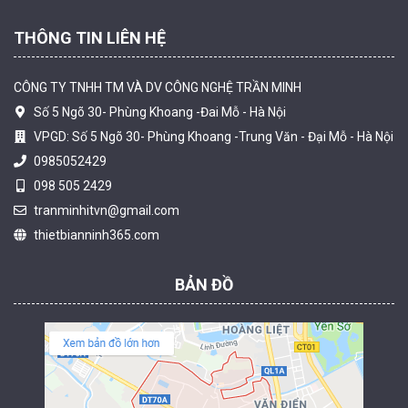
THÔNG TIN LIÊN HỆ
CÔNG TY TNHH TM VÀ DV CÔNG NGHỆ TRẦN MINH
Số 5 Ngõ 30- Phùng Khoang -Đai Mỗ - Hà Nội
VPGD: Số 5 Ngõ 30- Phùng Khoang -Trung Văn - Đại Mỗ - Hà Nội
0985052429
098 505 2429
Camera tích hợp đầu báo nhiệt 2MP Hikfire HF-VH 223
tranminhitvn@gmail.com
2.039.000 đ
thietbianninh365.com
MUA NGAY
BẢN ĐỒ