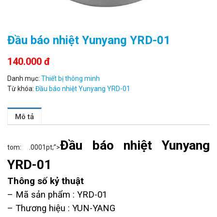
Đầu báo nhiệt Yunyang YRD-01
Camera WiFi quay quét thông minh 2MP EZVIZ H8C
140.000 đ
1.670.000 đ
909.000 đ
Danh mục:
Thiết bị thông minh
MUA NGAY
Từ khóa:
Đầu báo nhiệt Yunyang YRD-01
Mô tả
Đầu báo nhiệt Yunyang
tom: .0001pt;”>
YRD-01
Thông số kỷ thuật
– Mã sản phẩm : YRD-01
– Thương hiệu : YUN-YANG
Camera WiFi EZVIZ H8C 2K 4MP tích hợp Ai thông minh