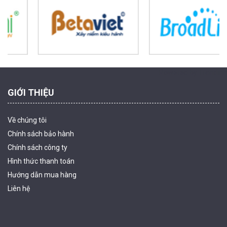
Camera WiFi quay quét ngoài trời EZVIZ H8 Pro 3K
2.060.000 đ
1.469.000 đ
MUA NGAY
Powered by Trandinh
GIỚI THIỆU
Về chúng tôi
Chính sách bảo hành
Chính sách công ty
Hình thức thanh
toán
Camera tích hợp đầu báo nhiệt 2MP Hikfire HF-VH 221
Hướng dẫn mua hàng
1.679.000 đ
Liên hệ
MUA NGAY