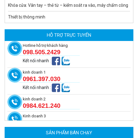
Khóa cửa: Vân tay – thẻ từ – kiểm soát ra vào, máy chấm công
Thiết bị thông minh
Camera tích hợp đầu báo nhiệt 2MP Hikfire HF-VH 223
2.039.000 đ
HỖ TRỢ TRỰC TUYẾN
MUA NGAY
Hotline hỗ trợ khách hàng
098.505.2429
Kết nối nhanh
:
kinh doanh 1
0961.397.030
Kết nối nhanh
:
kinh doanh 2
0984.621.240
Kinh doanh 3
Camera tích hợp đầu báo nhiệt 4MP Hikfire HF-VH 243
2.350.000 đ
SẢN PHẨM BÁN CHẠY