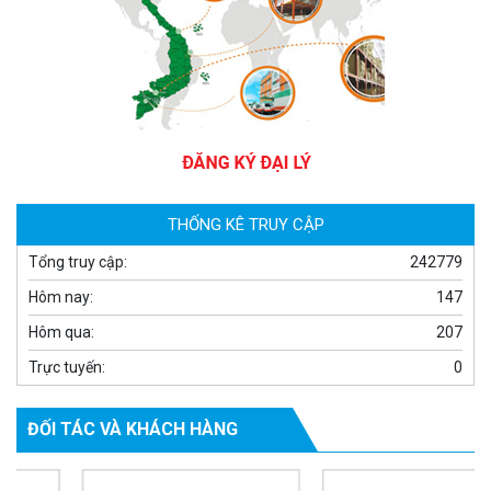
Camera WiFi EZVIZ H8C 2K 4MP tích hợp Ai thông minh
1.939.000 đ
1.080.000 đ
MUA NGAY
THỐNG KÊ TRUY CẬP
Tổng truy cập:
242779
Hôm nay:
147
Hôm qua:
207
Trực tuyến:
0
ĐỐI TÁC VÀ KHÁCH HÀNG