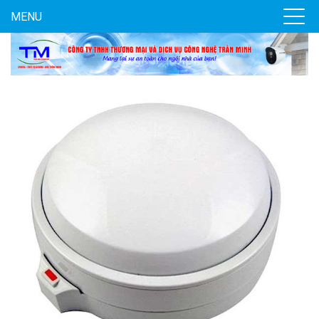
MENU
Camera Wifi thông minh EZVIZ H6c Pro 3M 2K Tặng thẻ 64G
560.000 đ
MUA NGAY