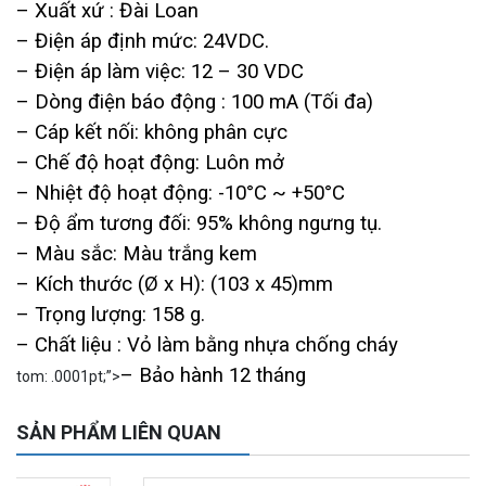
– Xuất xứ : Đài Loan
1.939.000 đ
1.080.000 đ
– Điện áp định mức: 24VDC.
MUA NGAY
– Điện áp làm việc: 12 – 30 VDC
– Dòng điện báo động : 100 mA (Tối đa)
– Cáp kết nối: không phân cực
– Chế độ hoạt động: Luôn mở
– Nhiệt độ hoạt động: -10°C ~ +50°C
– Độ ẩm tương đối: 95% không ngưng tụ.
– Màu sắc: Màu trắng kem
– Kích thước (Ø x H): (103 x 45)mm
– Trọng lượng: 158 g.
– Chất liệu : Vỏ làm bằng nhựa chống cháy
Camera WiFi quay quét ngoài trời EZVIZ H8 Pro 3K
2.060.000 đ
– Bảo hành 12 tháng
1.469.000 đ
tom: .0001pt;”>
MUA NGAY
SẢN PHẨM LIÊN QUAN