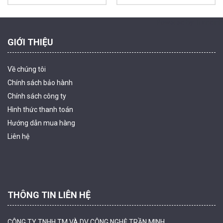
Powered by Trandinh
GIỚI THIỆU
Về chúng tôi
Chính sách bảo hành
Chính sách công ty
Hình thức thanh
toán
Camera tích hợp đầu báo nhiệt 2MP Hikfire HF-VH 223
Hướng dẫn mua hàng
2.039.000 đ
Liên hệ
MUA NGAY
THÔNG TIN LIÊN HỆ
CÔNG TY TNHH TM VÀ DV CÔNG NGHỆ TRẦN MINH