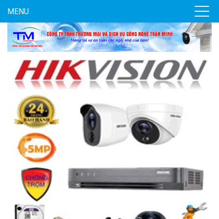
MENU
Camera WiFi quay quét thông minh 2MP EZVIZ H8C
1.670.000 đ
909.000 đ
MUA NGAY