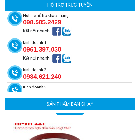
HỖ TRỢ TRỰC TUYẾN
MUA NGAY
Hotline hỗ trợ khách hàng
098.505.2429
Kết nối nhanh
:
kinh doanh 1
0961.397.030
Kết nối nhanh
:
kinh doanh 2
0984.621.240
Kinh doanh 3
Camera báo cháy 4MP Hikfire HF-VR 343
6.670.000 đ
-343 đ
SẢN PHẨM BÁN CHẠY
MUA NGAY