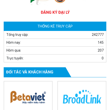
Camera WiFi quay quét ngoài trời EZVIZ H8 Pro 3K
2.060.000 đ
1.469.000 đ
MUA NGAY
THỐNG KÊ TRUY CẬP
Tổng truy cập:
242777
Hôm nay:
145
Hôm qua:
207
Trực tuyến:
0
ĐỐI TÁC VÀ KHÁCH HÀNG
Camera tích hợp đầu báo nhiệt 2MP Hikfire HF-VH 221
1.679.000 đ
MUA NGAY