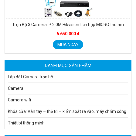
Trọn Bộ 3 Camera IP 2.0M Hikvision tích hợp MICRO thu âm
Camera tích hợp đầu báo nhiệt 2MP Hikfire HF-VH 223
6.650.000 đ
2.039.000 đ
MUA NGAY
MUA NGAY
DANH MỤC SẢN PHẨM
Lắp đặt Camera trọn bộ
Camera
Camera wifi
Khóa cửa: Vân tay – thẻ từ – kiểm soát ra vào, máy chấm công
Thiết bị thông minh
Camera tích hợp đầu báo nhiệt 4MP Hikfire HF-VH 243
2.350.000 đ