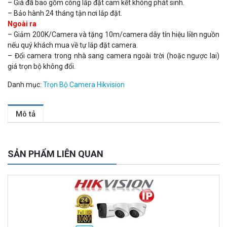
– Giá đã bao gồm công lắp đặt cam kết không phát sinh.
– Bảo hành 24 tháng tận nơi lắp đặt.
Ngoài ra
– Giảm 200K/Camera và tặng 10m/camera dây tín hiệu liền nguồn
nếu quý khách mua về tự lắp đặt camera.
– Đổi camera trong nhà sang camera ngoài trời (hoặc ngược lai)
giá trọn bộ không đổi.
Danh mục:
Trọn Bộ Camera Hikvision
Camera tích hợp đầu báo nhiệt 2MP Hikfire HF-VH 221
Mô tả
1.679.000 đ
MUA NGAY
SẢN PHẨM LIÊN QUAN