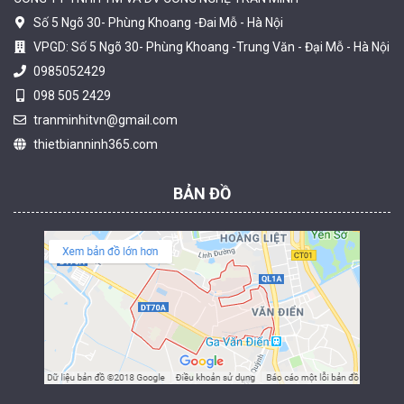
Số 5 Ngõ 30- Phùng Khoang -Đai Mỗ - Hà Nội
VPGD: Số 5 Ngõ 30- Phùng Khoang -Trung Văn - Đại Mỗ - Hà Nội
0985052429
098 505 2429
Camera tích hợp đầu báo nhiệt 4MP Hikfire HF-VH 243
tranminhitvn@gmail.com
2.350.000 đ
thietbianninh365.com
MUA NGAY
BẢN ĐỒ
Camera báo cháy 4MP Hikfire HF-VR 343