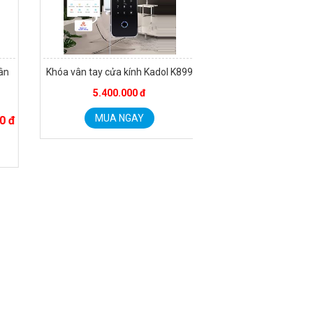
n
Khóa vân tay cửa kính Kadol K899
Khóa Vân Tay Cửa 
E6800S
5.400.000 đ
6.200.000
MUA NGAY
 đ
MUA NGA