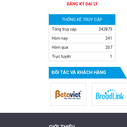
THỐNG KÊ TRUY CẬP
Tổng truy cập:
242873
Hôm nay:
241
Hôm qua:
207
Camera WiFi quay quét ngoài trời
Trực tuyến:
1
EZVIZ H8 Pro 3K
2.060.000 đ
1.469.000 đ
ĐỐI TÁC VÀ KHÁCH HÀNG
MUA NGAY
GIỚI THIỆU