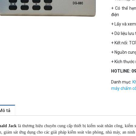
+ Có thể hẹ
điện
+ Lấy và xem 
+ Dữ liệu lưu
+ Kết nối: T
+ Nguồn cung
+ Kích thướ
HOTLINE: 09
Danh mục:
K
máy chấm c
Mô tả
ald Jack
là thương hiệu chuyên cung cấp thiết bị kiểm soát nhân công, kiểm 
h, giám sát ứng dụng cho các giải pháp kiểm soát văn phòng, nhà máy, an ninh 