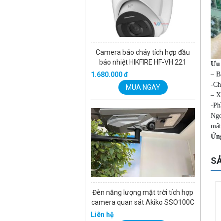
Camera báo cháy tích hợp đầu
báo nhiệt HIKFIRE HF-VH 221
Ưu
1.680.000 đ
– B
-Ch
MUA NGAY
– X
-Ph
Ngo
mất
Ứng
SẢ
Đèn năng lượng mặt trời tích hợp
-26%
-29%
camera quan sát Akiko SSO100C
Liên hệ