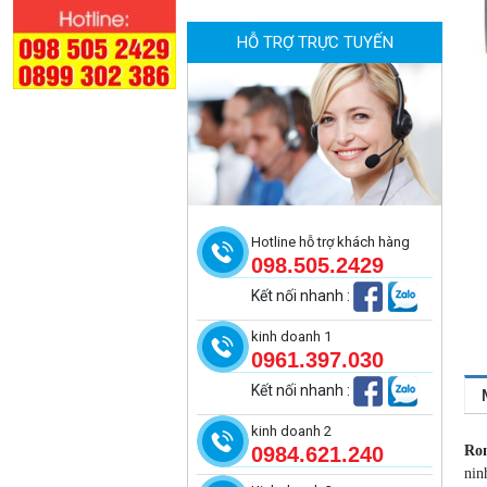
HỖ TRỢ TRỰC TUYẾN
Camera tích hợp đầu báo nhiệt
2MP Hikfire HF-VH 223
2.039.000 đ
MUA NGAY
Hotline hỗ trợ khách hàng
098.505.2429
Kết nối nhanh
:
kinh doanh 1
0961.397.030
Kết nối nhanh
:
kinh doanh 2
Ron
0984.621.240
Camera tích hợp đầu báo nhiệt
nin