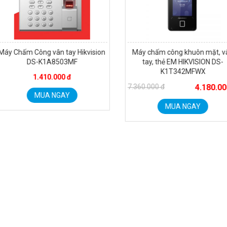
áy Chấm Công vân tay Hikvision
Máy chấm công khuôn mặt, vâ
DS-K1A8503MF
tay, thẻ EM HIKVISION DS-
K1T342MFWX
1.410.000 đ
7.360.000 đ
4.180.000
MUA NGAY
MUA NGAY