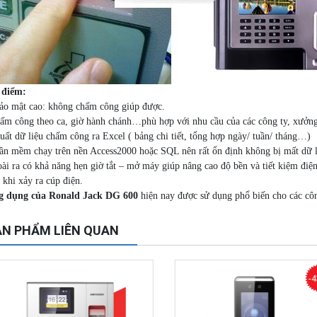
 điểm:
ảo mật cao: không chấm công giúp được.
ấm công theo ca, giờ hành chánh…phù hợp với nhu cầu của các công ty, xưởn
uất dữ liệu chấm công ra Excel ( bảng chi tiết, tổng hợp ngày/ tuần/ tháng…)
ần mềm chạy trên nền Access2000 hoặc SQL nên rất ổn định không bị mất dữ li
ài ra có khả năng hẹn giờ tắt – mở máy giúp nâng cao độ bền và tiết kiệm điện
 khi xảy ra cúp điện.
 dụng của Ronald Jack DG 600
hiện nay được sử dụng phổ biến cho các côn
N PHẨM LIÊN QUAN
-4