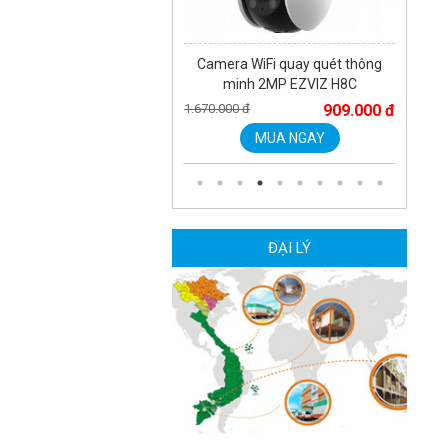
Camera WiFi quay quét thông
minh 2MP EZVIZ H8C
1.670.000 đ
909.000 đ
MUA NGAY
ĐẠI LÝ
Camera WiFi EZVIZ H8C 2K 4MP
tích hợp Ai thông minh
1.939.000 đ
1.080.000 đ
MUA NGAY