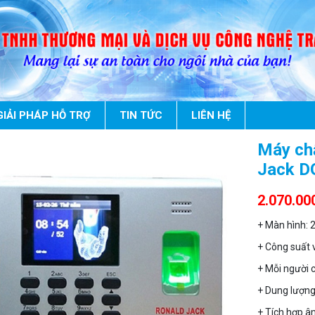
GIẢI PHÁP HỖ TRỢ
TIN TỨC
LIÊN HỆ
Máy ch
Jack D
2.070.00
+ Màn hình: 
+ Công suất 
+ Mỗi người 
+ Dung lượng
+ Tích hợp 