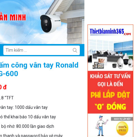
ấm công vân tay Ronald
G-600
0 đ
2.8 “TFT
vân tay: 1000 dấu vân tay
có thể khai báo 10 dấu vân tay
 bộ nhớ: 80.000 lần giao dịch
âm thanh và password bảo vệ máy