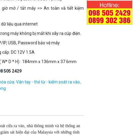
n giờ mở / tắt máy => An
toàn và tiết kiệm
dữ liệu qua internet
 trong máy không bị mất khi xãy ra cúp điện.
CP/IP, USB, Password bảo vệ máy
 cấp: DC 12V 1.5A
c ( W* D * H) : 184mm x 136mm x 37.6mm
8 505 2429
hóa cửa: Vân tay - thẻ từ - kiểm soát ra vào,
ông
soát cửa ra vào, nhà thông minh và hệ thống an
giám sát hiện đại của Malaysia với những tính