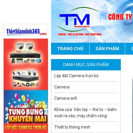
Camera WiFi quay quét ngoài trời
EZVIZ H8 Pro 3K
2.060.000 đ
1.469.000 đ
MUA NGAY
TRANG CHỦ
SẢN PHẨM
DANH MỤC SẢN PHẨM
Lắp đặt Camera trọn bộ
Camera
Camera tích hợp đầu báo nhiệt
2MP Hikfire HF-VH 221
Camera wifi
1.679.000 đ
Khóa cửa: Vân tay – thẻ từ – kiểm
MUA NGAY
soát ra vào, máy chấm công
Thiết bị thông minh