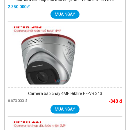
Camera báo cháy 4MP Hikfire HF-VR 343
6.670.000 đ
-343 đ
MUA NGAY
Camera báo cháy tích hợp đầu báo nhiệt HIKFIRE HF-VH 221
1.680.000 đ
MUA NGAY