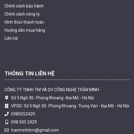
Chính sách bảo hành
Chính sách công ty
Hình thức thanh
toán
Camera tích hợp đầu báo nhiệt 2MP Hikfire HF-VH 221
Hướng dẫn mua hàng
1.679.000 đ
Liên hệ
MUA NGAY
THÔNG TIN LIÊN HỆ
CÔNG TY TNHH TM VÀ DV CÔNG NGHỆ TRẦN MINH
Số 5 Ngõ 30- Phùng Khoang -Đai Mỗ - Hà Nội
VPGD: Số 5 Ngõ 30- Phùng Khoang -Trung Văn - Đại Mỗ - Hà Nội
0985052429
098 505 2429
Camera tích hợp đầu báo nhiệt 2MP Hikfire HF-VH 223
tranminhitvn@gmail.com
2.039.000 đ