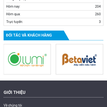
Hôm nay:
204
Hôm qua:
260
Trực tuyến:
3
ĐỐI TÁC VÀ KHÁCH HÀNG
Camera WiFi quay quét ngoài trời EZVIZ H8 Pro 3K
2.060.000 đ
1.469.000 đ
MUA NGAY
Powered by Trandinh
GIỚI THIỆU
Về chúng tôi