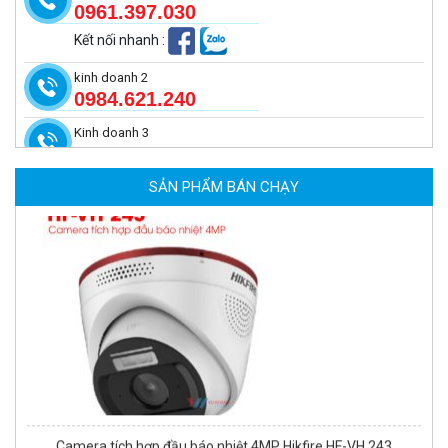
0961.397.030
Kết nối nhanh
:
kinh doanh 2
0984.621.240
Kinh doanh 3
Camera tích hợp đầu báo nhiệt 4MP Hikfire HF-VH 243
2.350.000 đ
SẢN PHẨM BÁN CHẠY
MUA NGAY