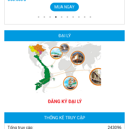
Camera WiFi quay quét thông minh 2MP EZVIZ H8C
1.670.000 đ
909.000 đ
MUA NGAY
ĐẠI LÝ
Camera WiFi EZVIZ H8C 2K 4MP tích hợp Ai thông minh
1.939.000 đ
1.080.000 đ
MUA NGAY
THỐNG KÊ TRUY CẬP
Tổng truy cập:
243096