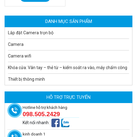
MUA NGAY
DANH MỤC SẢN PHẨM
Lắp đặt Camera trọn bộ
Camera
Camera wifi
Khóa cửa: Vân tay – thẻ từ – kiểm soát ra vào, máy chấm công
Thiết bị thông minh
Camera tích hợp đầu báo nhiệt 2MP Hikfire HF-VH 223
2.039.000 đ
HỖ TRỢ TRỰC TUYẾN
MUA NGAY
Hotline hỗ trợ khách hàng
098.505.2429
Kết nối nhanh
:
kinh doanh 1