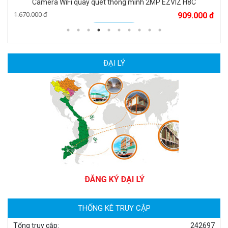
Camera WiFi quay quét thông minh 2MP EZVIZ H8C
1.670.000 đ
909.000 đ
MUA NGAY
ĐẠI LÝ
Camera WiFi EZVIZ H8C 2K 4MP tích hợp Ai thông minh
1.939.000 đ
1.080.000 đ
MUA NGAY
THỐNG KÊ TRUY CẬP
Tổng truy cập:
242697