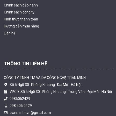
Chính sách bảo hành
Chính sách công ty
Hình thức thanh
toán
Camera tích hợp đầu báo nhiệt 2MP Hikfire HF-VH 221
Hướng dẫn mua hàng
1.679.000 đ
Liên hệ
MUA NGAY
THÔNG TIN LIÊN HỆ
CÔNG TY TNHH TM VÀ DV CÔNG NGHỆ TRẦN MINH
Số 5 Ngõ 30- Phùng Khoang -Đai Mỗ - Hà Nội
VPGD: Số 5 Ngõ 30- Phùng Khoang -Trung Văn - Đại Mỗ - Hà Nội
0985052429
098 505 2429
Camera tích hợp đầu báo nhiệt 2MP Hikfire HF-VH 223
tranminhitvn@gmail.com
2.039.000 đ