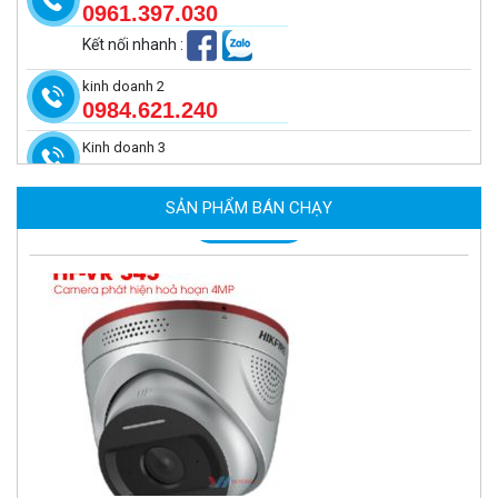
0961.397.030
Kết nối nhanh
:
kinh doanh 2
0984.621.240
Kinh doanh 3
Camera tích hợp đầu báo nhiệt 4MP Hikfire HF-VH 243
2.350.000 đ
SẢN PHẨM BÁN CHẠY
MUA NGAY