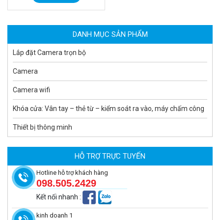
MUA NGAY
DANH MỤC SẢN PHẨM
Lắp đặt Camera trọn bộ
Camera
Camera wifi
Khóa cửa: Vân tay – thẻ từ – kiểm soát ra vào, máy chấm công
Thiết bị thông minh
Camera tích hợp đầu báo nhiệt 2MP Hikfire HF-VH 223
2.039.000 đ
HỖ TRỢ TRỰC TUYẾN
MUA NGAY
Hotline hỗ trợ khách hàng
098.505.2429
Kết nối nhanh
:
kinh doanh 1