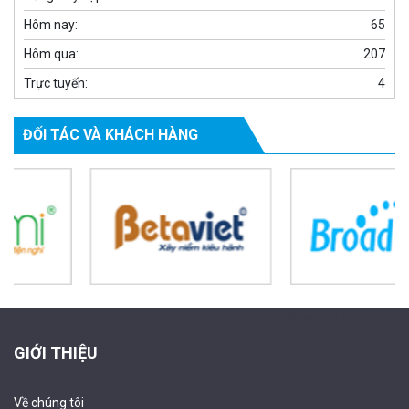
Hôm nay:
65
Hôm qua:
207
Trực tuyến:
4
ĐỐI TÁC VÀ KHÁCH HÀNG
Camera WiFi quay quét ngoài trời EZVIZ H8 Pro 3K
2.060.000 đ
1.469.000 đ
MUA NGAY
Powered by Trandinh
GIỚI THIỆU
Về chúng tôi