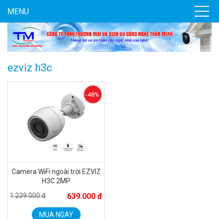
MENU
Camera WiFi quay quét ngoài trời EZVIZ H8 Pro 3K
2.060.000 đ
1.469.000 đ
MUA NGAY
ezviz h3c
-48%
Camera WiFi ngoài trời EZVIZ
H3C 2MP
1.239.000 đ
639.000 đ
Camera tích hợp đầu báo nhiệt 2MP Hikfire HF-VH 221
1.679.000 đ
MUA NGAY