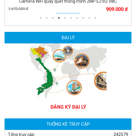
Camera WiFi quay quét thông minh 2MP EZVIZ H8C
1.670.000 đ
909.000 đ
MUA NGAY
ĐẠI LÝ
Camera WiFi EZVIZ H8C 2K 4MP tích hợp Ai thông minh
1.939.000 đ
1.080.000 đ
MUA NGAY
THỐNG KÊ TRUY CẬP
Tổng truy cập:
242579