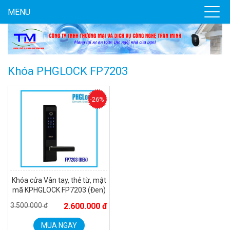
MENU
Camera WiFi quay quét ngoài trời EZVIZ H8 Pro 3K
2.060.000 đ
1.469.000 đ
MUA NGAY
Khóa PHGLOCK FP7203
-26%
Khóa cửa Vân tay, thẻ từ, mật
mã KPHGLOCK FP7203 (Đen)
3.500.000 đ
2.600.000 đ
Camera tích hợp đầu báo nhiệt 2MP Hikfire HF-VH 221
1.679.000 đ
MUA NGAY