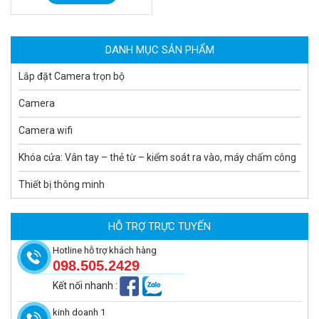
MUA NGAY
DANH MỤC SẢN PHẨM
Lắp đặt Camera trọn bộ
Camera
Camera wifi
Khóa cửa: Vân tay – thẻ từ – kiểm soát ra vào, máy chấm công
Thiết bị thông minh
Camera tích hợp đầu báo nhiệt 2MP Hikfire HF-VH 223
2.039.000 đ
HỖ TRỢ TRỰC TUYẾN
MUA NGAY
Hotline hỗ trợ khách hàng
098.505.2429
Kết nối nhanh
:
kinh doanh 1