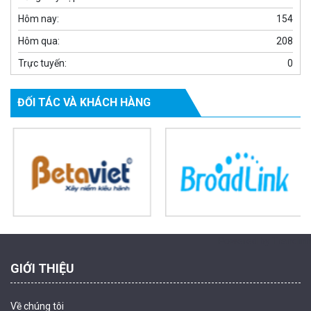
Hôm nay:
154
Hôm qua:
208
Trực tuyến:
0
ĐỐI TÁC VÀ KHÁCH HÀNG
Camera WiFi quay quét ngoài trời EZVIZ H8 Pro 3K
2.060.000 đ
1.469.000 đ
MUA NGAY
Powered by Trandinh
GIỚI THIỆU
Về chúng tôi