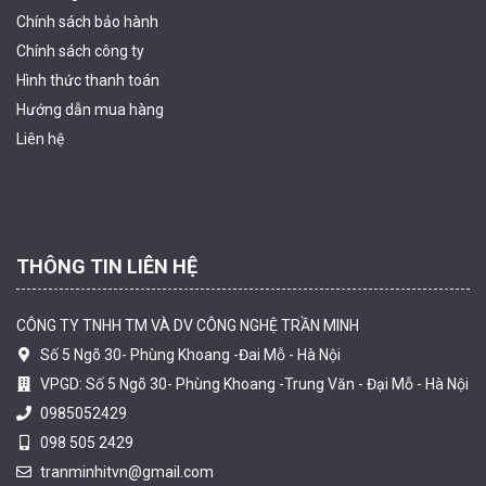
Chính sách bảo hành
Chính sách công ty
Hình thức thanh
toán
Camera tích hợp đầu báo nhiệt 2MP Hikfire HF-VH 221
Hướng dẫn mua hàng
1.679.000 đ
Liên hệ
MUA NGAY
THÔNG TIN LIÊN HỆ
CÔNG TY TNHH TM VÀ DV CÔNG NGHỆ TRẦN MINH
Số 5 Ngõ 30- Phùng Khoang -Đai Mỗ - Hà Nội
VPGD: Số 5 Ngõ 30- Phùng Khoang -Trung Văn - Đại Mỗ - Hà Nội
0985052429
098 505 2429
Camera tích hợp đầu báo nhiệt 2MP Hikfire HF-VH 223
tranminhitvn@gmail.com
2.039.000 đ