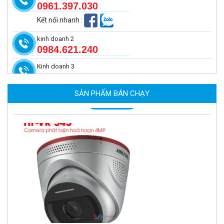
0961.397.030
Kết nối nhanh
:
kinh doanh 2
0984.621.240
Kinh doanh 3
Camera tích hợp đầu báo nhiệt 4MP Hikfire HF-VH 243
2.350.000 đ
SẢN PHẨM BÁN CHẠY
MUA NGAY