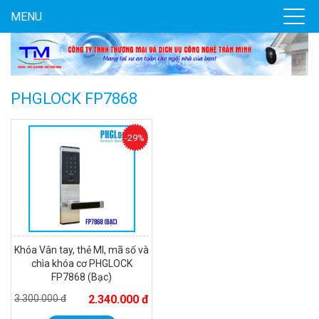
MENU
Camera WiFi quay quét ngoài trời EZVIZ H8 Pro 3K
2.060.000 đ
1.469.000 đ
PHGLOCK FP7868
MUA NGAY
-29%
Khóa Vân tay, thẻ MI, mã số và
chìa khóa cơ PHGLOCK
FP7868 (Bạc)
3.300.000 đ
2.340.000 đ
Camera tích hợp đầu báo nhiệt 2MP Hikfire HF-VH 221
1.679.000 đ