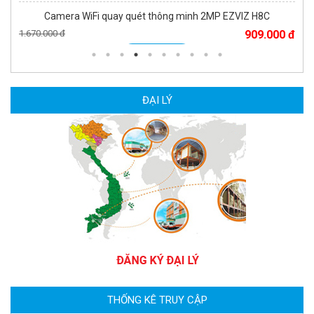
Camera WiFi quay quét thông minh 2MP EZVIZ H8C
1.670.000 đ
909.000 đ
MUA NGAY
ĐẠI LÝ
Camera WiFi EZVIZ H8C 2K 4MP tích hợp Ai thông minh
1.939.000 đ
1.080.000 đ
MUA NGAY
THỐNG KÊ TRUY CẬP