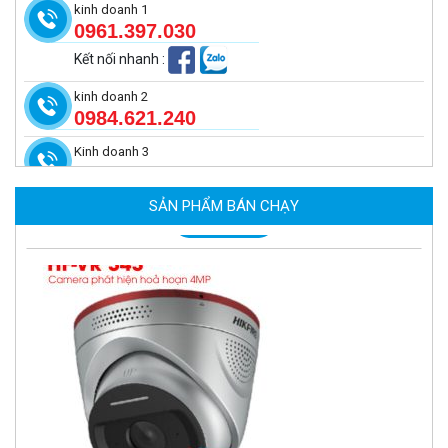
kinh doanh 1
0961.397.030
Kết nối nhanh
:
kinh doanh 2
0984.621.240
Kinh doanh 3
Camera tích hợp đầu báo nhiệt 4MP Hikfire HF-VH 243
2.350.000 đ
SẢN PHẨM BÁN CHẠY
MUA NGAY