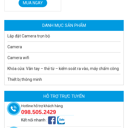
MUA NGAY
MUA NGAY
DANH MỤC SẢN PHẨM
Lắp đặt Camera trọn bộ
Camera
Camera wifi
Khóa cửa: Vân tay – thẻ từ – kiểm soát ra vào, máy chấm công
Thiết bị thông minh
Camera tích hợp đầu báo nhiệt 2MP Hikfire HF-VH 223
2.039.000 đ
HỖ TRỢ TRỰC TUYẾN
MUA NGAY
Hotline hỗ trợ khách hàng
098.505.2429
Kết nối nhanh
: