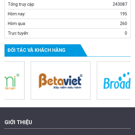
Tổng truy cập:
243087
Hôm nay:
195
Hôm qua:
260
Trực tuyến:
0
ĐỐI TÁC VÀ KHÁCH HÀNG
Camera WiFi quay quét ngoài trời EZVIZ H8 Pro 3K
2.060.000 đ
1.469.000 đ
MUA NGAY
Powered by Trandinh
GIỚI THIỆU