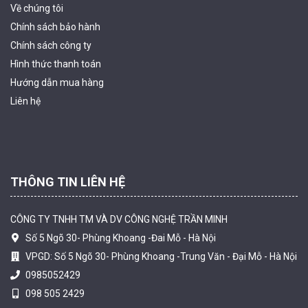
Về chúng tôi
Chính sách bảo hành
Chính sách công ty
Hình thức thanh
toán
Camera tích hợp đầu báo nhiệt 2MP Hikfire HF-VH 221
Hướng dẫn mua hàng
1.679.000 đ
Liên hệ
MUA NGAY
THÔNG TIN LIÊN HỆ
CÔNG TY TNHH TM VÀ DV CÔNG NGHỆ TRẦN MINH
Số 5 Ngõ 30- Phùng Khoang -Đai Mỗ - Hà Nội
VPGD: Số 5 Ngõ 30- Phùng Khoang -Trung Văn - Đại Mỗ - Hà Nội
0985052429
098 505 2429
Camera tích hợp đầu báo nhiệt 2MP Hikfire HF-VH 223