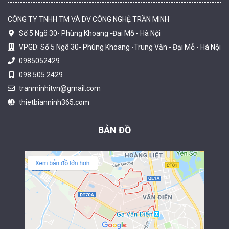
CÔNG TY TNHH TM VÀ DV CÔNG NGHỆ TRẦN MINH
Số 5 Ngõ 30- Phùng Khoang -Đai Mỗ - Hà Nội
VPGD: Số 5 Ngõ 30- Phùng Khoang -Trung Văn - Đại Mỗ - Hà Nội
0985052429
098 505 2429
Camera tích hợp đầu báo nhiệt 2MP Hikfire HF-VH 223
tranminhitvn@gmail.com
2.039.000 đ
thietbianninh365.com
MUA NGAY
BẢN ĐỒ