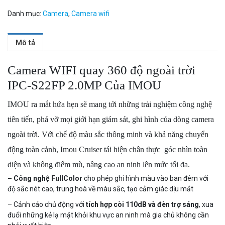
Danh mục:
Camera
,
Camera wifi
Mô tả
Camera WIFI quay 360 độ ngoài trời
IPC-S22FP 2.0MP Của IMOU
IMOU ra mắt hứa hẹn sẽ mang tới những trải nghiệm công nghệ
tiên tiến, phá vỡ mọi giới hạn giám sát, ghi hình của dòng camera
ngoài trời. Với chế độ màu sắc thông minh và khả năng chuyển
động
toàn cảnh, Imou Cruiser tái hiện chân thực góc nhìn
toàn
diện và không điểm mù, nâng cao an ninh lên mức tối đa.
– Công nghệ FullColor
cho phép ghi hình màu vào ban đêm với
độ sắc nét cao, trung hoà về màu sắc, tạo cảm giác dịu mắt
– Cảnh cáo chủ động với
tích hợp còi 110dB và đèn trợ sáng
, xua
đuổi những kẻ lạ mặt khỏi khu vực an ninh mà gia chủ không cần