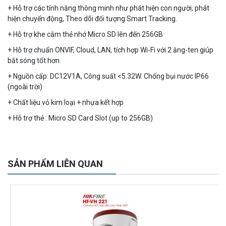
+ Hỗ trợ các tính năng thông minh như phát hiện con người, phát
hiện chuyển động, Theo dõi đối tượng Smart Tracking.
+ Hỗ trợ khe cắm thẻ nhớ Micro SD lên đến 256GB
+ Hỗ trợ chuẩn ONVIF, Cloud, LAN, tích hợp Wi-Fi với 2 ăng-ten giúp
bắt sóng tốt hơn.
+ Nguồn cấp: DC12V1A, Công suất <5.32W. Chống bụi nước IP66
(ngoài trời)
+ Chất liệu vỏ kim loại + nhựa kết hợp
+ Hỗ trợ thẻ : Micro SD Card Slot (up
to 256GB)
Camera WiFi quay quét ngoài trời EZVIZ H8 Pro 3K
2.060.000 đ
1.469.000 đ
MUA NGAY
SẢN PHẨM LIÊN QUAN