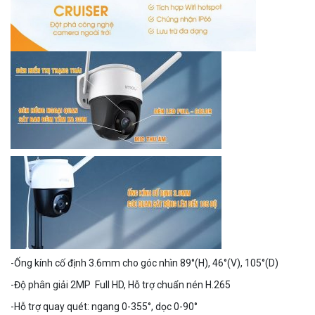
Đèn năng lượng mặt trời tích hợp camera quan sát Akiko
SSO100C
Liên hệ
MUA NGAY
-Ống kính cố định 3.6mm cho góc nhìn 89°(H), 46°(V), 105°(D)
-Độ phân giải 2MP Full HD, Hỗ trợ chuẩn nén H.265
-Hỗ trợ quay quét: ngang 0-355°, dọc 0-90°