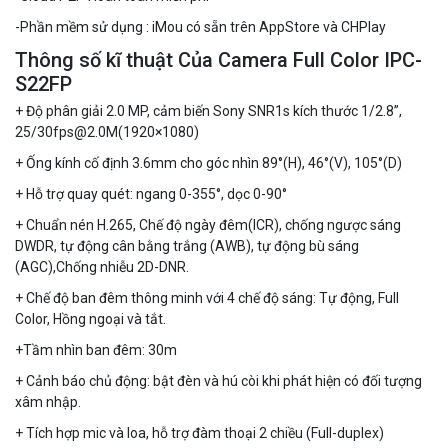
-Phần mềm sử dụng : iMou có sẵn trên AppS
tore và CHPlay
Camera WiFi quay quét thông minh 2MP EZVIZ H8C
Thông số kĩ thuật Của Camera Full Color IPC-
1.670.000 đ
909.000 đ
S22FP
MUA NGAY
+ Độ phân giải 2.0 MP, cảm biến Sony SNR1s kích thước 1/2.8”,
25/30fps@2.0M(1920×1080)
+ Ống kính cố định 3.6mm cho góc nhìn 89°(H), 46°(V), 105°(D)
+ Hỗ trợ quay quét: ngang 0-355°, dọc 0-90°
+ Chuẩn nén H.265, Chế độ ngày đêm(ICR), chống ngược sáng
DWDR, tự động cân bằng trắng (AWB), tự động bù sáng
(AGC),Chống nhiễu 2D-DNR.
+ Chế độ ban đêm thông minh với 4 chế độ sáng: Tự động, Full
Color, Hồng ngoại và tắt.
+Tầm nhìn ban đêm: 30m
+ Cảnh báo chủ động: bật đèn và hú còi khi phát hiện có đối tượng
Camera WiFi EZVIZ H8C 2K 4MP tích hợp Ai thông minh
xâm nhập.
1.939.000 đ
1.080.000 đ
+ Tích hợp mic và loa, hỗ trợ đàm thoại 2 chiều (Full-duplex)
MUA NGAY