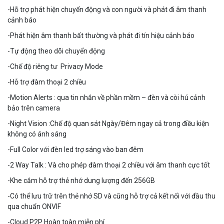
-Hỗ trợ phát hiện chuyển động và con người và phát đi âm thanh
cảnh báo
-Phát hiện âm thanh bất thường và phát đi tín hiệu cảnh báo
-Tự động theo dõi chuyển động
-Chế độ riêng tư Privacy Mode
-Hỗ trợ đàm thoại 2 chiều
Camera Wifi thông minh EZVIZ H6c Pro 3M 2K Tặng thẻ 64G
-Motion Alerts : qua tin nhắn về phần mềm – đèn và còi hú cảnh
560.000 đ
bảo trên camera
MUA NGAY
-Night Vision :Chế độ quan sát Ngày/Đêm ngay cả trong điều kiện
không có ánh sáng
-Full Color với đèn led trợ sáng vào ban đêm
-2 Way Talk : Và cho phép đàm thoại 2 chiều với âm thanh cực tốt
-Khe cắm hỗ trợ thẻ nhớ dung lượng đến 256GB
-Có thể lưu trữ trên thẻ nhớ SD và cũng hỗ trợ cả kết nối với đầu thu
qua chuẩn ONVIF
-Cloud P2P Hoàn
toàn miễn phí