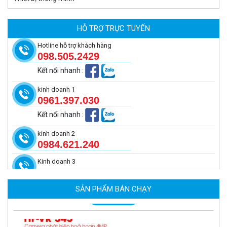
Camera tích hợp đầu báo nhiệt 2MP Hikfire HF-VH 223
2.039.000 đ
HỖ TRỢ TRỰC TUYẾN
MUA NGAY
Hotline hỗ trợ khách hàng
098.505.2429
Kết nối nhanh
:
kinh doanh 1
0961.397.030
Kết nối nhanh
:
kinh doanh 2
0984.621.240
Kinh doanh 3
Camera tích hợp đầu báo nhiệt 4MP Hikfire HF-VH 243
2.350.000 đ
SẢN PHẨM BÁN CHẠY
MUA NGAY