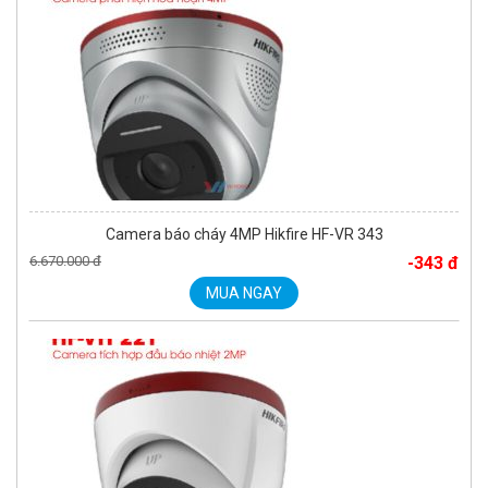
Camera báo cháy 4MP Hikfire HF-VR 343
6.670.000 đ
-343 đ
MUA NGAY