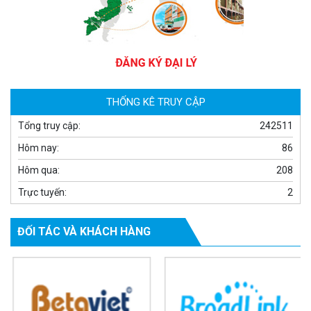
Camera WiFi EZVIZ H8C 2K 4MP tích hợp Ai thông minh
1.939.000 đ
1.080.000 đ
MUA NGAY
THỐNG KÊ TRUY CẬP
Tổng truy cập:
242511
Hôm nay:
86
Hôm qua:
208
Trực tuyến:
2
ĐỐI TÁC VÀ KHÁCH HÀNG
Camera WiFi quay quét ngoài trời EZVIZ H8 Pro 3K
2.060.000 đ
1.469.000 đ