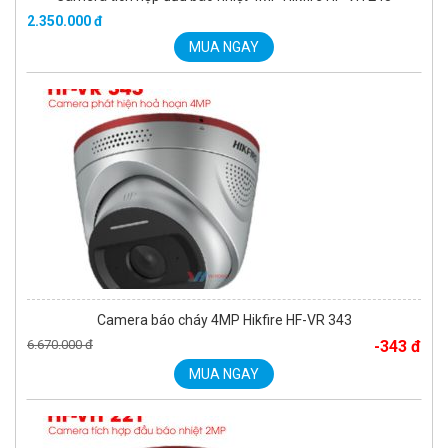
2.350.000 đ
MUA NGAY
Camera báo cháy 4MP Hikfire HF-VR 343
6.670.000 đ
-343 đ
MUA NGAY