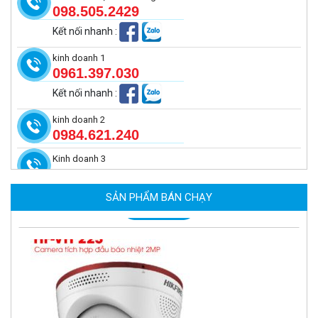
098.505.2429
Kết nối nhanh
:
kinh doanh 1
0961.397.030
Kết nối nhanh
:
kinh doanh 2
0984.621.240
Kinh doanh 3
Camera tích hợp đầu báo nhiệt 2MP Hikfire HF-VH 221
1.679.000 đ
SẢN PHẨM BÁN CHẠY
MUA NGAY