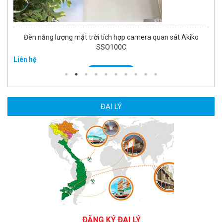
Đèn năng lượng mặt trời tích hợp camera quan sát Akiko
SSO100C
Liên hệ
MUA NGAY
ĐẠI LÝ
Camera Wifi thông minh EZVIZ H6c Pro 3M 2K Tặng thẻ 64G
560.000 đ