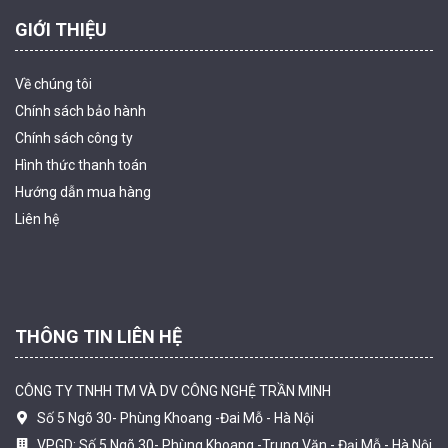
GIỚI THIỆU
Về chúng tôi
Chính sách bảo hành
Chính sách công ty
Hình thức thanh
toán
Camera WiFi EZVIZ H8C 2K 4MP tích hợp Ai thông minh
Hướng dẫn mua hàng
1.939.000 đ
1.080.000 đ
Liên hệ
MUA NGAY
THÔNG TIN LIÊN HỆ
CÔNG TY TNHH TM VÀ DV CÔNG NGHỆ TRẦN MINH
Số 5 Ngõ 30- Phùng Khoang -Đai Mỗ - Hà Nội
VPGD: Số 5 Ngõ 30- Phùng Khoang -Trung Văn - Đại Mỗ - Hà Nội