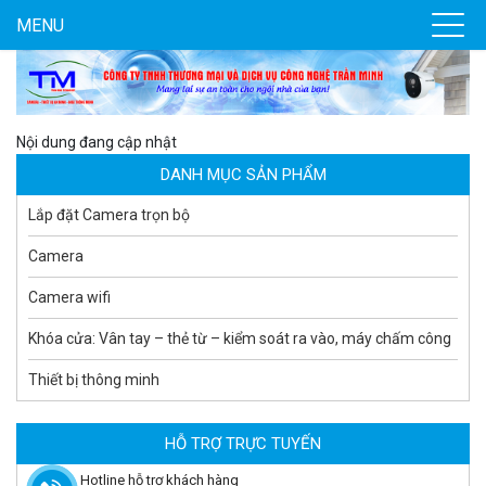
MENU
Camera WiFi EZVIZ H8C 2K 4MP tích hợp Ai thông minh
1.939.000 đ
1.080.000 đ
MUA NGAY
Nội dung đang cập nhật
DANH MỤC SẢN PHẨM
Lắp đặt Camera trọn bộ
Camera
Camera wifi
Khóa cửa: Vân tay – thẻ từ – kiểm soát ra vào, máy chấm công
Thiết bị thông minh
Camera WiFi quay quét ngoài trời EZVIZ H8 Pro 3K
2.060.000 đ
1.469.000 đ
HỖ TRỢ TRỰC TUYẾN
MUA NGAY
Hotline hỗ trợ khách hàng