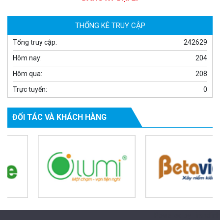
MUA NGAY
THỐNG KÊ TRUY CẬP
Tổng truy cập:
242629
Hôm nay:
204
Hôm qua:
208
Trực tuyến:
0
ĐỐI TÁC VÀ KHÁCH HÀNG
Camera WiFi quay quét thông minh 2MP EZVIZ H8C
1.670.000 đ
909.000 đ
MUA NGAY
Powered by Trandinh