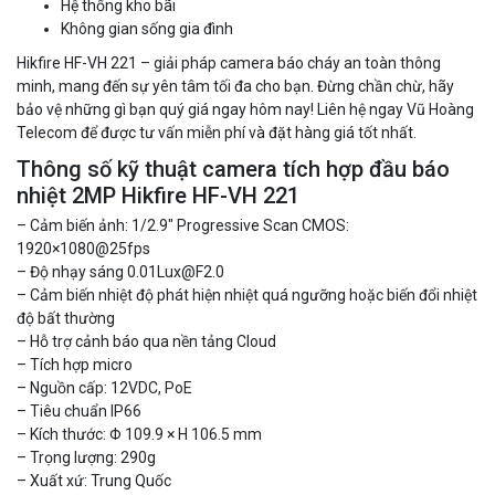
Hệ thống kho bãi
Không gian sống gia đình
Hikfire HF-VH 221 – giải pháp camera báo cháy an toàn thông
minh, mang đến sự yên tâm tối đa cho bạn. Đừng chần chừ, hãy
bảo vệ những gì bạn quý giá ngay hôm nay! Liên hệ ngay Vũ Hoàng
Telecom để được tư vấn miễn phí và đặt hàng giá tốt nhất.
Camera WiFi quay quét thông minh 2MP EZVIZ H8C
Thông số kỹ thuật camera tích hợp đầu báo
1.670.000 đ
909.000 đ
nhiệt 2MP Hikfire HF-VH 221
MUA NGAY
– Cảm biến ảnh: 1/2.9″ Progressive Scan CMOS:
1920×1080@25fps
– Độ nhạy sáng 0.01Lux@F2.0
– Cảm biến nhiệt độ phát hiện nhiệt quá ngưỡng hoặc biến đổi nhiệt
độ bất thường
– Hỗ trợ cảnh báo qua nền tảng Cloud
– Tích hợp micro
– Nguồn cấp: 12VDC, PoE
– Tiêu chuẩn IP66
– Kích thước: Φ 109.9 × H 106.5 mm
– Trọng lượng: 290g
– Xuất xứ: Trung Quốc