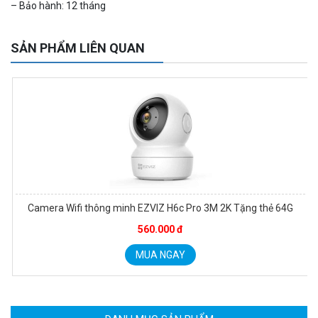
Camera WiFi EZVIZ H8C 2K 4MP tích hợp Ai thông minh
– Bảo hành: 12 tháng
1.939.000 đ
1.080.000 đ
MUA NGAY
SẢN PHẨM LIÊN QUAN
Camera Wifi thông minh EZVIZ H6c Pro 3M 2K Tặng thẻ 64G
560.000 đ
Camera WiFi quay quét ngoài trời EZVIZ H8 Pro 3K
2.060.000 đ
1.469.000 đ
MUA NGAY
MUA NGAY