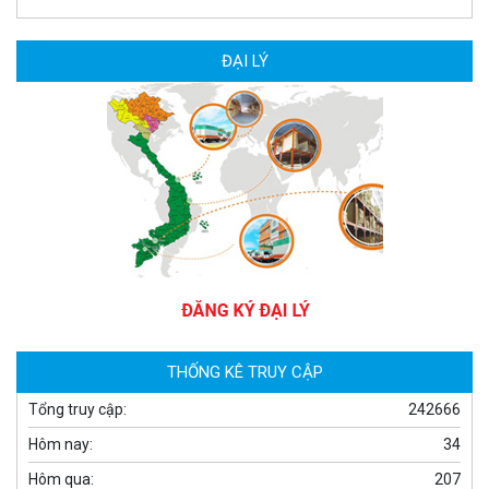
ĐẠI LÝ
Camera WiFi quay quét thông minh 2MP EZVIZ H8C
1.670.000 đ
909.000 đ
MUA NGAY
THỐNG KÊ TRUY CẬP
Tổng truy cập:
242666
Hôm nay:
34
Hôm qua:
207