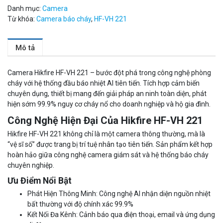
Danh mục:
Camera
Từ khóa:
Camera báo cháy
,
HF-VH 221
Mô tả
Camera Hikfire HF-VH 221 – bước đột phá trong công nghệ phòng
cháy với hệ thống đầu báo nhiệt AI tiên tiến. Tích hợp cảm biến
chuyên dụng, thiết bị mang đến giải pháp an ninh toàn diện, phát
hiện sớm 99.9% nguy cơ cháy nổ cho doanh nghiệp và hộ gia đình.
Công Nghệ Hiện Đại Của Hikfire HF-VH 221
Hikfire HF-VH 221 không chỉ là một camera thông thường, mà là
“vệ sĩ số” được trang bị trí tuệ nhân tạo tiên tiến. Sản phẩm kết hợp
hoàn hảo giữa công nghệ camera giám sát và hệ thống báo cháy
chuyên nghiệp.
Đèn năng lượng mặt trời tích hợp camera quan sát Akiko
Ưu Điểm Nổi Bật
SSO100C
Phát Hiện Thông Minh: Công nghệ AI nhận diện nguồn nhiệt
Liên hệ
bất thường với độ chính xác 99.9%
MUA NGAY
Kết Nối Đa Kênh: Cảnh báo qua điện thoại, email và ứng dụng