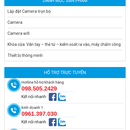
DANH MỤC SẢN PHẨM
Lắp đặt Camera trọn bộ
Camera
Camera wifi
Khóa cửa: Vân tay – thẻ từ – kiểm soát ra vào, máy chấm công
Thiết bị thông minh
Camera tích hợp đầu báo nhiệt 2MP Hikfire HF-VH 221
1.679.000 đ
HỖ TRỢ TRỰC TUYẾN
MUA NGAY
Hotline hỗ trợ khách hàng
098.505.2429
Kết nối nhanh
:
kinh doanh 1
0961.397.030
Kết nối nhanh
: