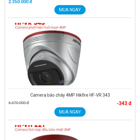
MUA NGAY
Camera báo cháy 4MP Hikfire HF-VR 343
6.670.000 đ
-343 đ
MUA NGAY