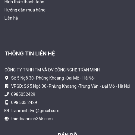
Hình thức thanh
toán
Camera WiFi quay quét ngoài trời EZVIZ H8 Pro 3K
Hướng dẫn mua hàng
2.060.000 đ
1.469.000 đ
Liên hệ
MUA NGAY
THÔNG TIN LIÊN HỆ
CÔNG TY TNHH TM VÀ DV CÔNG NGHỆ TRẦN MINH
Số 5 Ngõ 30- Phùng Khoang -Đai Mỗ - Hà Nội
VPGD: Số 5 Ngõ 30- Phùng Khoang -Trung Văn - Đại Mỗ - Hà Nội
0985052429
098 505 2429
Camera tích hợp đầu báo nhiệt 2MP Hikfire HF-VH 221
tranminhitvn@gmail.com
1.679.000 đ
thietbianninh365.com
MUA NGAY