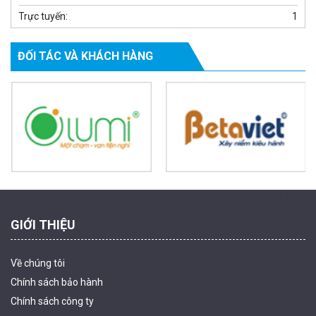
Trực tuyến:
1
ĐỐI TÁC VÀ KHÁCH HÀNG
Camera WiFi EZVIZ H8C 2K 4MP tích hợp Ai thông minh
1.939.000 đ
1.080.000 đ
MUA NGAY
Powered by Trandinh
GIỚI THIỆU
Về chúng tôi
Chính sách bảo hành
Chính sách công ty