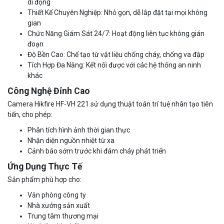
di động
Thiết Kế Chuyên Nghiệp: Nhỏ gọn, dễ lắp đặt tại mọi không
gian
Chức Năng Giám Sát 24/7: Hoạt động liên tục không gián
đoạn
Độ Bền Cao: Chế tạo từ vật liệu chống cháy, chống va đập
Tích Hợp Đa Năng: Kết nối được với các hệ thống an ninh
khác
Công Nghệ Đỉnh Cao
Camera Hikfire HF-VH 221 sử dụng thuật toán trí tuệ nhân tạo tiên
tiến, cho phép:
Camera Wifi thông minh EZVIZ H6c Pro 3M 2K Tặng thẻ 64G
Phân tích hình ảnh thời gian thực
560.000 đ
Nhận diện nguồn nhiệt từ xa
MUA NGAY
Cảnh báo sớm trước khi đám cháy phát triển
Ứng Dụng Thực Tế
Sản phẩm phù hợp cho:
Văn phòng công ty
Nhà xưởng sản xuất
Trung tâm thương mại