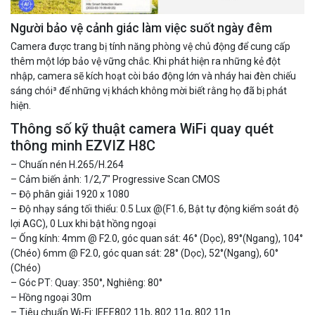
Người bảo vệ cảnh giác làm việc suốt ngày đêm
Camera được trang bị tính năng phòng vệ chủ động để cung cấp
thêm một lớp bảo vệ vững chắc. Khi phát hiện ra những kẻ đột
nhập, camera sẽ kích hoạt còi báo động lớn và nháy hai đèn chiếu
sáng chói³ để những vị khách không mời biết rằng họ đã bị phát
Camera Wifi thông minh EZVIZ H6c Pro 3M 2K Tặng thẻ 64G
hiện.
560.000 đ
Thông số kỹ thuật camera WiFi quay quét
MUA NGAY
thông minh EZVIZ H8C
– Chuấn nén H.265/H.264
– Cảm biến ảnh: 1/2,7″ Progressive Scan CMOS
– Độ phân giải 1920 x 1080
– Độ nhạy sáng tối thiểu: 0.5 Lux @(F1.6, Bật tự động kiểm soát độ
lợi AGC), 0 Lux khi bật hồng ngoại
– Ống kính: 4mm @ F2.0, góc quan sát: 46° (Dọc), 89°(Ngang), 104°
(Chéo) 6mm @ F2.0, góc quan sát: 28° (Dọc), 52°(Ngang), 60°
(Chéo)
– Góc PT: Quay: 350°, Nghiêng: 80°
– Hồng ngoại 30m
– Tiêu chuẩn Wi-Fi: IEEE802.11b, 802.11g, 802.11n