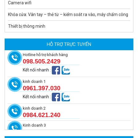
Camera wifi
Khóa cửa: Vân tay – thẻ từ – kiểm soát ra vào, máy chấm công
Thiết bị thông minh
Camera tích hợp đầu báo nhiệt 2MP Hikfire HF-VH 221
1.679.000 đ
HỖ TRỢ TRỰC TUYẾN
MUA NGAY
Hotline hỗ trợ khách hàng
098.505.2429
Kết nối nhanh
:
kinh doanh 1
0961.397.030
Kết nối nhanh
:
kinh doanh 2
0984.621.240
Kinh doanh 3
Camera tích hợp đầu báo nhiệt 2MP Hikfire HF-VH 223