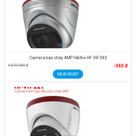
Camera báo cháy 4MP Hikfire HF-VR 343
6.670.000 đ
-343 đ
MUA NGAY