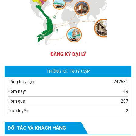
Camera WiFi quay quét thông minh 2MP EZVIZ H8C
1.670.000 đ
909.000 đ
MUA NGAY
THỐNG KÊ TRUY CẬP
Tổng truy cập:
242681
Hôm nay:
49
Hôm qua:
207
Trực tuyến:
2
ĐỐI TÁC VÀ KHÁCH HÀNG