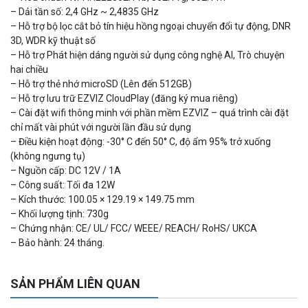
– Dải tần số: 2,4 GHz ~ 2,4835 GHz
Camera WiFi quay quét thông minh 2MP EZVIZ H8C
– Hỗ trợ bộ lọc cắt bỏ tín hiệu hồng ngoại chuyển đổi tự động, DNR
1.670.000 đ
909.000 đ
3D, WDR kỹ thuật số
MUA NGAY
– Hỗ trợ Phát hiện dáng người sử dụng công nghệ AI, Trò chuyện
hai chiều
– Hỗ trợ thẻ nhớ microSD (Lên đến 512GB)
– Hỗ trợ lưu trữ EZVIZ CloudPlay (đăng ký mua riêng)
– Cài đặt wifi thông minh với phần mềm EZVIZ – quá trình cài đặt
chỉ mất vài phút với người lần đầu sử dụng
– Điều kiện hoạt động: -30° C đến 50° C, độ ẩm 95% trở xuống
(không ngưng tụ)
– Nguồn cấp: DC 12V / 1A
– Công suất: Tối đa 12W
– Kích thước: 100.05 × 129.19 × 149.75 mm
– Khối lượng tịnh: 730g
– Chứng nhận: CE/ UL/ FCC/ WEEE/ REACH/ RoHS/ UKCA
Camera WiFi EZVIZ H8C 2K 4MP tích hợp Ai thông minh
– Bảo hành: 24 tháng.
1.939.000 đ
1.080.000 đ
MUA NGAY
SẢN PHẨM LIÊN QUAN