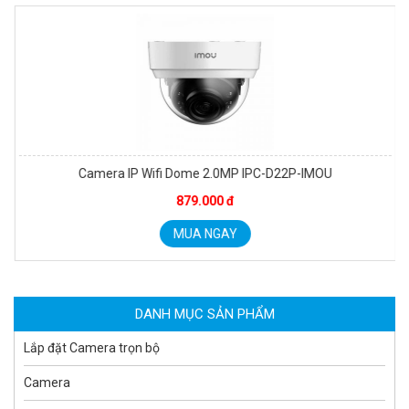
Camera IP Wifi Dome 2.0MP IPC-D22P-IMOU
879.000 đ
Camera WiFi quay quét ngoài trời EZVIZ H8 Pro 3K
2.060.000 đ
1.469.000 đ
MUA NGAY
MUA NGAY
DANH MỤC SẢN PHẨM
Lắp đặt Camera trọn bộ
Camera