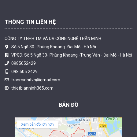
THÔNG TIN LIÊN HỆ
CÔNG TY TNHH TM VÀ DV CÔNG NGHỆ TRẦN MINH
Số 5 Ngõ 30- Phùng Khoang -Đai Mỗ - Hà Nội
VPGD: Số 5 Ngõ 30- Phùng Khoang -Trung Văn - Đại Mỗ - Hà Nội
0985052429
098 505 2429
Camera tích hợp đầu báo nhiệt 2MP Hikfire HF-VH 221
tranminhitvn@gmail.com
1.679.000 đ
thietbianninh365.com
MUA NGAY
BẢN ĐỒ