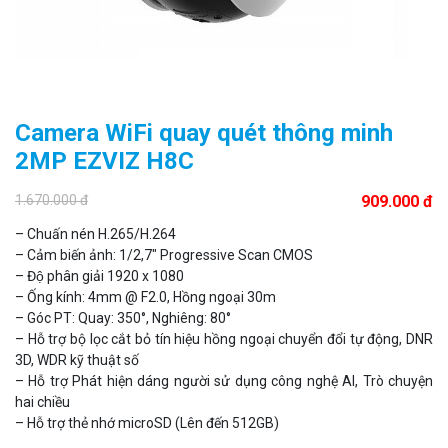
Camera WiFi quay quét thông minh
2MP EZVIZ H8C
1.670.000 đ
909.000 đ
– Chuấn nén H.265/H.264
– Cảm biến ảnh: 1/2,7″ Progressive Scan CMOS
– Độ phân giải 1920 x 1080
– Ống kính: 4mm @ F2.0, Hồng ngoại 30m
– Góc PT: Quay: 350°, Nghiêng: 80°
– Hỗ trợ bộ lọc cắt bỏ tín hiệu hồng ngoại chuyển đổi tự động, DNR
3D, WDR kỹ thuật số
– Hỗ trợ Phát hiện dáng người sử dụng công nghệ AI, Trò chuyện
hai chiều
– Hỗ trợ thẻ nhớ microSD (Lên đến 512GB)