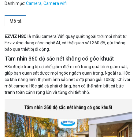
Danh mục:
Camera
,
Camera wifi
Mô tả
EZVIZ H8C
là mẫu camera Wifi quay quét ngoài trời mới nhất từ
Ezviz ứng dụng công nghệ AI, có thể quan sát 360 độ, gửi thông
báo qua thiết bị di động.
Tầm nhìn 360 độ sắc nét không có góc khuất
H8c được trang bị cơ chế giảm điểm mù trong quá trình giám sát,
giúp bạn quan sát được mọi ngóc ngách quan trọng. Ngoài ra, H8c
có khả năng hiển thị hình ảnh sắc nét ở độ phân giải 1080p. Chỉ với
một camera H8c giá cả phải chăng, bạn có thể nắm bắt cả bức
tranh
toàn cảnh rộng lớn và từng chi tiết nhỏ.