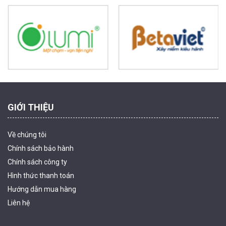
Camera WiFi EZVIZ H8C 2K 4MP tích hợp Ai thông minh
1.939.000 đ
1.080.000 đ
MUA NGAY
Powered by Trandinh
GIỚI THIỆU
Về chúng tôi
Chính sách bảo hành
Chính sách công ty
Hình thức thanh
toán
Camera WiFi quay quét ngoài trời EZVIZ H8 Pro 3K
Hướng dẫn mua hàng
2.060.000 đ
1.469.000 đ
Liên hệ
MUA NGAY