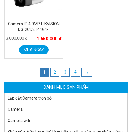
Camera IP 4.0MP HIKVISION
DS-2CD2T41G1-I
3.000.000 đ
1.650.000 đ
MUA NGAY
Camera WiFi quay quét ngoài trời EZVIZ H8 Pro 3K
2.060.000 đ
1.469.000 đ
MUA NGAY
1
2
3
4
→
DANH MỤC SẢN PHẨM
Lắp đặt Camera trọn bộ
Camera
Camera wifi
Khóa cửa: Vân tay – thẻ từ – kiểm soát ra vào, máy chấm công