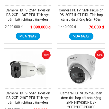
Camera HDTVI 2MP Hikvision
Camera HDTVI 5MP Hikvision
DS-2CE11D0T-PIRL Tích hợp
DS-2CE71H0T-PIRL Tích hợp
cảm biến chống trộm+đèn
cảm biến chống trộm+đèn
2.040.000 đ
1.098.000 đ
1.440.000 đ
76.000 đ
MUA NGAY
MUA NGAY
Đèn năng lượng mặt trời tích hợp camera quan sát Akiko
SSO100C
-46%
-51%
Liên hệ
MUA NGAY
Camera HDTVI 5MP Hikvision
Camera HDTVI Có màu ban
DS-2CE12H0T-PIRL Tích hợp
đêm tích hợp còi báo động
cảm biến chống trộm+đèn
2MP HIKVISION DS-
2CE72DFT-PIRXOF