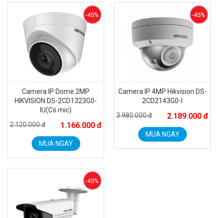
MUA NGAY
-45%
-45%
Camera IP Dome 2MP
Camera IP 4MP Hikvision DS-
HIKVISION DS-2CD1323G0-
2CD2143G0-I
IU(Có mic)
3.980.000 đ
2.189.000 đ
2.120.000 đ
1.166.000 đ
MUA NGAY
MUA NGAY
Camera WiFi EZVIZ H8C 2K 4MP tích hợp Ai thông minh
1.939.000 đ
1.080.000 đ
MUA NGAY
-45%