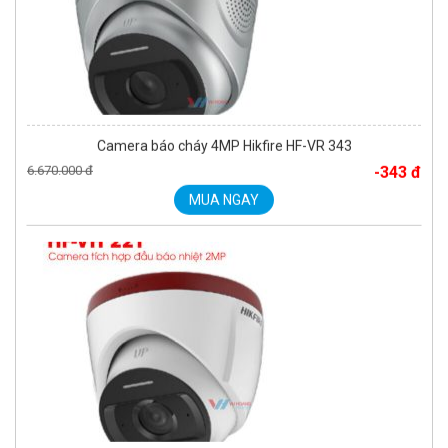
Camera báo cháy 4MP Hikfire HF-VR 343
6.670.000 đ
-343 đ
MUA NGAY