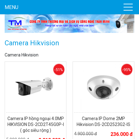
MENU
Camera Hikvision
Camera Hikvision
-51%
-95%
Camera IP hồng ngoại 4.0MP
Camera IP Dome 2MP
HIKVISION DS-2CD2T45G0P-I
Hikvision DS-2CD2523G2-IS
( góc siêu rộng )
4.900.000 đ
236.000 đ