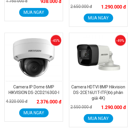
1.750.000 đ
938.000 đ
2.650.000 đ
1.290.000 đ
MUA NGAY
MUA NGAY
Camera Wifi thông minh EZVIZ H6c Pro 3M 2K Tặng thẻ 64G
560.000 đ
-45%
-49%
MUA NGAY
Camera IP Dome 6MP
Camera HDTVI 8MP Hikvision
HIKVISION DS-2CD2163G0-I
DS-2CE16U1T-ITF(Độ phân
giải 4K)
4.320.000 đ
2.376.000 đ
2.550.000 đ
1.290.000 đ
MUA NGAY
MUA NGAY
Camera WiFi quay quét thông minh 2MP EZVIZ H8C
1.670.000 đ
909.000 đ