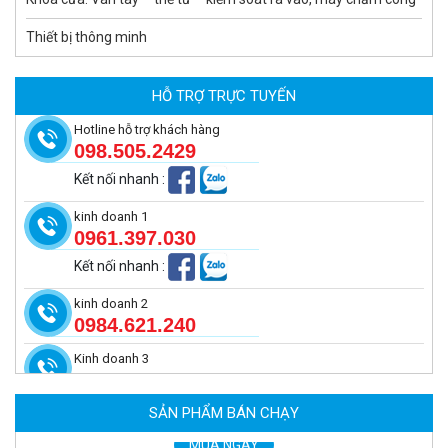
Thiết bị thông minh
Camera tích hợp đầu báo nhiệt 2MP Hikfire HF-VH 221
1.679.000 đ
HỖ TRỢ TRỰC TUYẾN
MUA NGAY
Hotline hỗ trợ khách hàng
098.505.2429
Kết nối nhanh
:
kinh doanh 1
0961.397.030
Kết nối nhanh
:
kinh doanh 2
0984.621.240
Kinh doanh 3
Camera tích hợp đầu báo nhiệt 2MP Hikfire HF-VH 223
2.039.000 đ
SẢN PHẨM BÁN CHẠY
MUA NGAY