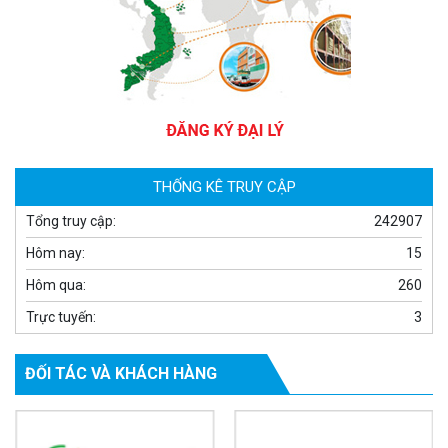
Camera WiFi quay quét thông minh 2MP EZVIZ H8C
1.670.000 đ
909.000 đ
MUA NGAY
THỐNG KÊ TRUY CẬP
Tổng truy cập:
242907
Hôm nay:
15
Hôm qua:
260
Trực tuyến:
3
ĐỐI TÁC VÀ KHÁCH HÀNG
Camera WiFi EZVIZ H8C 2K 4MP tích hợp Ai thông minh