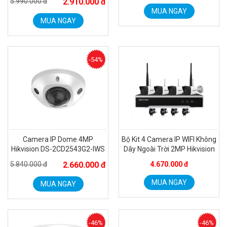
5.990.000 đ
2.910.000 đ
MUA NGAY
MUA NGAY
-54%
Camera IP Dome 4MP
Bộ Kit 4 Camera IP WIFI Không
Hikvision DS-2CD2543G2-IWS
Dây Ngoài Trời 2MP Hikvision
5.840.000 đ
2.660.000 đ
4.670.000 đ
MUA NGAY
MUA NGAY
-46%
-46%