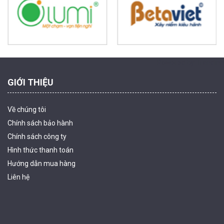
1.939.000 đ
1.080.000 đ
MUA NGAY
Powered by Trandinh
GIỚI THIỆU
Về chúng tôi
Chính sách bảo hành
Chính sách công ty
Hình thức thanh
toán
Camera WiFi quay quét ngoài trời EZVIZ H8 Pro 3K
Hướng dẫn mua hàng
2.060.000 đ
1.469.000 đ
Liên hệ
MUA NGAY