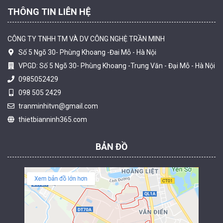
THÔNG TIN LIÊN HỆ
CÔNG TY TNHH TM VÀ DV CÔNG NGHỆ TRẦN MINH
Số 5 Ngõ 30- Phùng Khoang -Đai Mỗ - Hà Nội
VPGD: Số 5 Ngõ 30- Phùng Khoang -Trung Văn - Đại Mỗ - Hà Nội
0985052429
098 505 2429
Camera tích hợp đầu báo nhiệt 2MP Hikfire HF-VH 221
tranminhitvn@gmail.com
1.679.000 đ
thietbianninh365.com
MUA NGAY
BẢN ĐỒ