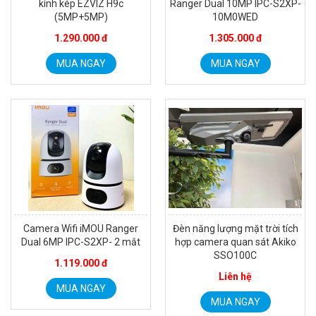
kính kép EZVIZ H9c
Ranger Dual 10MP IPC-S2XP-
(5MP+5MP)
10M0WED
1.290.000 đ
1.305.000 đ
MUA NGAY
MUA NGAY
Đèn năng lượng mặt trời tích hợp camera quan sát Akiko
SSO100C
Liên hệ
MUA NGAY
Camera Wifi iMOU Ranger
Đèn năng lượng mặt trời tích
Dual 6MP IPC-S2XP- 2 mắt
hợp camera quan sát Akiko
SSO100C
1.119.000 đ
Liên hệ
MUA NGAY
MUA NGAY