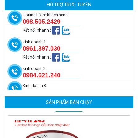
HỖ TRỢ TRỰC TUYẾN
MUA NGAY
Hotline hỗ trợ khách hàng
098.505.2429
Kết nối nhanh
:
kinh doanh 1
0961.397.030
Kết nối nhanh
:
kinh doanh 2
0984.621.240
Kinh doanh 3
Camera tích hợp đầu báo nhiệt 2MP Hikfire HF-VH 223
2.039.000 đ
SẢN PHẨM BÁN CHẠY
MUA NGAY