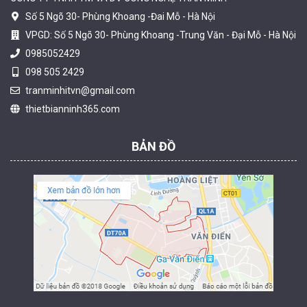
Số 5 Ngõ 30- Phùng Khoang -Đai Mỗ - Hà Nội
VPGD: Số 5 Ngõ 30- Phùng Khoang -Trung Văn - Đại Mỗ - Hà Nội
0985052429
098 505 2429
Camera tích hợp đầu báo nhiệt 2MP Hikfire HF-VH 221
tranminhitvn@gmail.com
1.679.000 đ
thietbianninh365.com
MUA NGAY
BẢN ĐỒ
Camera tích hợp đầu báo nhiệt 2MP Hikfire HF-VH 223