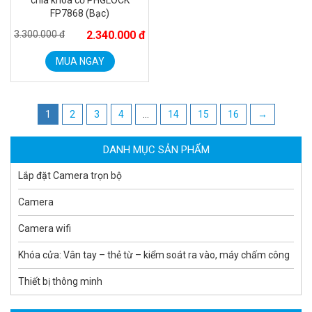
chìa khóa cơ PHGLOCK
FP7868 (Bạc)
3.300.000 đ
2.340.000 đ
MUA NGAY
Camera WiFi quay quét ngoài trời EZVIZ H8 Pro 3K
2.060.000 đ
1.469.000 đ
MUA NGAY
1
2
3
4
…
14
15
16
→
DANH MỤC SẢN PHẨM
Lắp đặt Camera trọn bộ
Camera
Camera wifi
Khóa cửa: Vân tay – thẻ từ – kiểm soát ra vào, máy chấm công
Thiết bị thông minh
Camera tích hợp đầu báo nhiệt 2MP Hikfire HF-VH 221
1.679.000 đ