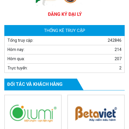
Camera WiFi quay quét thông minh 2MP EZVIZ H8C
1.670.000 đ
909.000 đ
MUA NGAY
THỐNG KÊ TRUY CẬP
Tổng truy cập:
242846
Hôm nay:
214
Hôm qua:
207
Trực tuyến:
2
ĐỐI TÁC VÀ KHÁCH HÀNG
Camera WiFi EZVIZ H8C 2K 4MP tích hợp Ai thông minh
1.939.000 đ
1.080.000 đ
MUA NGAY