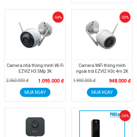
Camera Wifi thông minh EZVIZ H6c Pro 3M 2K Tặng thẻ 64G
560.000 đ
-54%
-50%
MUA NGAY
Camera nhà thông minh Wi-Fi
Camera WiFi thông minh
EZVIZ H3 5Mp 3K
ngoài trời EZVIZ H3c 4m 2K
2.360.000 đ
1.095.000 đ
1.900.000 đ
948.000 đ
MUA NGAY
MUA NGAY
Camera WiFi quay quét thông minh 2MP EZVIZ H8C
1.670.000 đ
909.000 đ
-26%
MUA NGAY