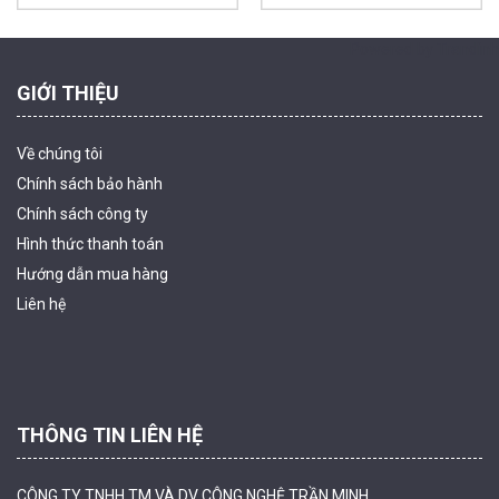
Powered by Trandinh
GIỚI THIỆU
Về chúng tôi
Chính sách bảo hành
Chính sách công ty
Hình thức thanh
toán
Camera WiFi quay quét ngoài trời EZVIZ H8 Pro 3K
Hướng dẫn mua hàng
2.060.000 đ
1.469.000 đ
Liên hệ
MUA NGAY
THÔNG TIN LIÊN HỆ
CÔNG TY TNHH TM VÀ DV CÔNG NGHỆ TRẦN MINH