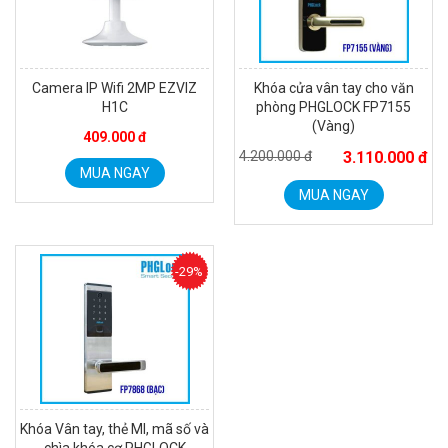
Camera IP Wifi 2MP EZVIZ
Khóa cửa vân tay cho văn
H1C
phòng PHGLOCK FP7155
(Vàng)
409.000 đ
4.200.000 đ
3.110.000 đ
MUA NGAY
MUA NGAY
Camera WiFi EZVIZ H8C 2K 4MP tích hợp Ai thông minh
1.939.000 đ
1.080.000 đ
MUA NGAY
-29%
Khóa Vân tay, thẻ MI, mã số và