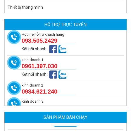
Thiết bị thông minh
Camera tích hợp đầu báo nhiệt 2MP Hikfire HF-VH 221
1.679.000 đ
HỖ TRỢ TRỰC TUYẾN
MUA NGAY
Hotline hỗ trợ khách hàng
098.505.2429
Kết nối nhanh
:
kinh doanh 1
0961.397.030
Kết nối nhanh
:
kinh doanh 2
0984.621.240
Kinh doanh 3
Camera tích hợp đầu báo nhiệt 2MP Hikfire HF-VH 223
2.039.000 đ
SẢN PHẨM BÁN CHẠY
MUA NGAY