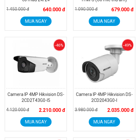
1.450.000 đ
640.000 đ
1.090.000 đ
679.000 đ
MUA NGAY
MUA NGAY
Camera Wifi thông minh EZVIZ H6c Pro 3M 2K Tặng thẻ 64G
560.000 đ
MUA NGAY
-46%
-49%
Camera IP 4MP Hikvision DS-
Camera IP 4MP Hikvision DS-
2CD2T43G0-I5
2CD2043G0-I
4.120.000 đ
2.210.000 đ
3.980.000 đ
2.035.000 đ
MUA NGAY
MUA NGAY
Camera WiFi quay quét thông minh 2MP EZVIZ H8C
1.670.000 đ
909.000 đ