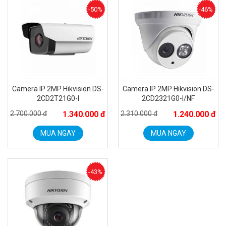
MUA NGAY
-50%
-46%
Camera IP 2MP Hikvision DS-
Camera IP 2MP Hikvision DS-
2CD2T21G0-I
2CD2321G0-I/NF
2.700.000 đ
1.340.000 đ
2.310.000 đ
1.240.000 đ
MUA NGAY
MUA NGAY
Camera WiFi EZVIZ H8C 2K 4MP tích hợp Ai thông minh
1.939.000 đ
1.080.000 đ
MUA NGAY
-43%