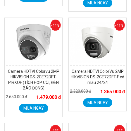
MUA NGAY
-44%
-41%
Camera HDTVI Colorvu 2MP
Camera HDTVI ColorVu 2MP
HIKVISION DS-2CE72DFT-
HIKVISION DS-2CE72DFT-F có
PIRXOF (TÍCH HỢP CÒI, ĐÈN
màu 24/24
BÁO ĐỘNG)
2.320.000 đ
1.365.000 đ
2.650.000 đ
1.479.000 đ
MUA NGAY
MUA NGAY
-45%
-42%