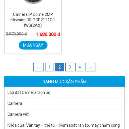
Camera IP Dome 2MP
Hikvision DS-2CD2121G0-
IWS(2AX)
2.970.000 đ
1.680.000 đ
MUA NGAY
Camera WiFi quay quét ngoài trời EZVIZ H8 Pro 3K
2.060.000 đ
1.469.000 đ
MUA NGAY
←
1
2
3
4
→
DANH MỤC SẢN PHẨM
Lắp đặt Camera trọn bộ
Camera
Camera wifi
Khóa cửa: Vân tay – thẻ từ – kiểm soát ra vào, máy chấm công