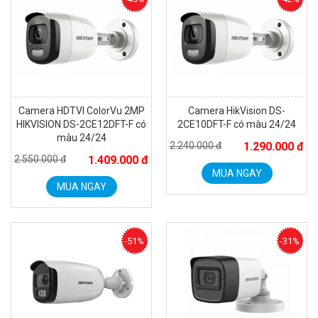
Camera HDTVI ColorVu 2MP
Camera HikVision DS-
HIKVISION DS-2CE12DFT-F có
2CE10DFT-F có màu 24/24
màu 24/24
2.240.000 đ
1.290.000 đ
2.550.000 đ
1.409.000 đ
MUA NGAY
MUA NGAY
-51%
-31%