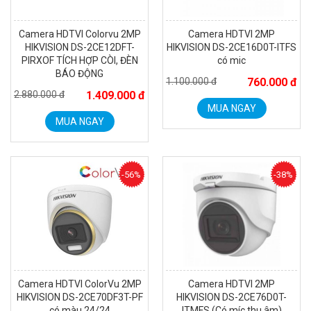
Camera HDTVI Colorvu 2MP
Camera HDTVI 2MP
HIKVISION DS-2CE12DFT-
HIKVISION DS-2CE16D0T-ITFS
PIRXOF TÍCH HỢP CÒI, ĐÈN
có mic
BÁO ĐỘNG
1.100.000 đ
760.000 đ
2.880.000 đ
1.409.000 đ
MUA NGAY
MUA NGAY
Đèn năng lượng mặt trời tích hợp camera quan sát Akiko
SSO100C
Liên hệ
-56%
-38%
MUA NGAY
Camera HDTVI ColorVu 2MP
Camera HDTVI 2MP
HIKVISION DS-2CE70DF3T-PF
HIKVISION DS-2CE76D0T-
có màu 24/24
ITMFS (Có míc thu âm)