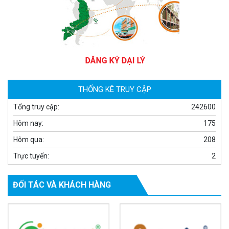
Camera WiFi quay quét thông minh 2MP EZVIZ H8C
1.670.000 đ
909.000 đ
MUA NGAY
THỐNG KÊ TRUY CẬP
Tổng truy cập:
242600
Hôm nay:
175
Hôm qua:
208
Trực tuyến:
2
ĐỐI TÁC VÀ KHÁCH HÀNG
Camera WiFi EZVIZ H8C 2K 4MP tích hợp Ai thông minh
1.939.000 đ
1.080.000 đ