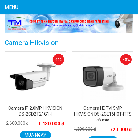
MENU
Camera Hikvision
-45%
-45%
Camera IP 2.0MP HIKVISION
Camera HDTVI 5MP
DS-2CD2T21G1-I
HIKVISION DS-2CE16H0T-ITFS
có mic
2.600.000 đ
1.430.000 đ
1.300.000 đ
720.000 đ
MUA NGAY