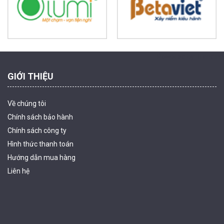
MUA NGAY
Powered by Trandinh
GIỚI THIỆU
Về chúng tôi
Chính sách bảo hành
Chính sách công ty
Hình thức thanh
toán
Camera WiFi quay quét ngoài trời EZVIZ H8 Pro 3K
Hướng dẫn mua hàng
2.060.000 đ
1.469.000 đ
Liên hệ
MUA NGAY