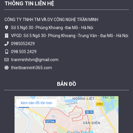
THÔNG TIN LIÊN HỆ
CÔNG TY TNHH TM VÀ DV CÔNG NGHỆ TRẦN MINH
Số 5 Ngõ 30- Phùng Khoang -Đai Mỗ - Hà Nội
VPGD: Số 5 Ngõ 30- Phùng Khoang -Trung Văn - Đại Mỗ - Hà Nội
0985052429
098 505 2429
Camera tích hợp đầu báo nhiệt 2MP Hikfire HF-VH 221
tranminhitvn@gmail.com
1.679.000 đ
thietbianninh365.com
MUA NGAY
BẢN ĐỒ