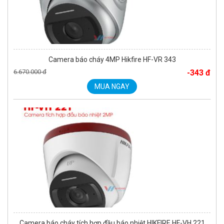
Camera báo cháy 4MP Hikfire HF-VR 343
6.670.000 đ
-343 đ
MUA NGAY
Camera báo cháy tích hợp đầu báo nhiệt HIKFIRE HF-VH 221