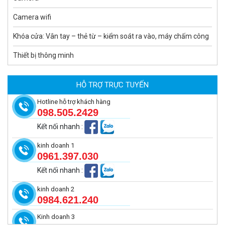
Camera wifi
Khóa cửa: Vân tay – thẻ từ – kiểm soát ra vào, máy chấm công
Thiết bị thông minh
Camera tích hợp đầu báo nhiệt 2MP Hikfire HF-VH 221
1.679.000 đ
HỖ TRỢ TRỰC TUYẾN
MUA NGAY
Hotline hỗ trợ khách hàng
098.505.2429
Kết nối nhanh
:
kinh doanh 1
0961.397.030
Kết nối nhanh
:
kinh doanh 2
0984.621.240
Kinh doanh 3