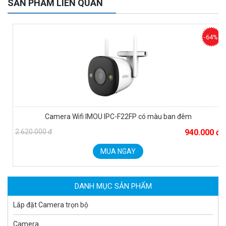
SẢN PHẨM LIÊN QUAN
-64%
Camera Wifi IMOU IPC-F22FP có màu ban đêm
Camera WiFi quay quét ngoài trời EZVIZ H8 Pro 3K
2.620.000 đ
940.000 đ
2.060.000 đ
1.469.000 đ
MUA NGAY
MUA NGAY
DANH MỤC SẢN PHẨM
Lắp đặt Camera trọn bộ
Camera