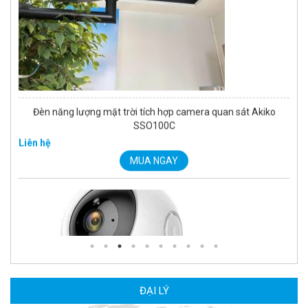
Liên hệ
MUA NGAY
Camera Wifi thông minh EZVIZ H6c Pro 3M 2K Tặng thẻ 64G
560.000 đ
MUA NGAY
ĐẠI LÝ