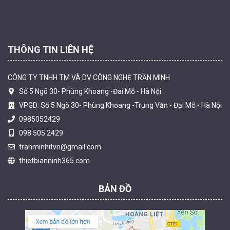
THÔNG TIN LIÊN HỆ
CÔNG TY TNHH TM VÀ DV CÔNG NGHỆ TRẦN MINH
Số 5 Ngõ 30- Phùng Khoang -Đai Mỗ - Hà Nội
VPGD: Số 5 Ngõ 30- Phùng Khoang -Trung Văn - Đại Mỗ - Hà Nội
0985052429
098 505 2429
Camera tích hợp đầu báo nhiệt 2MP Hikfire HF-VH 221
tranminhitvn@gmail.com
1.679.000 đ
thietbianninh365.com
MUA NGAY
BẢN ĐỒ