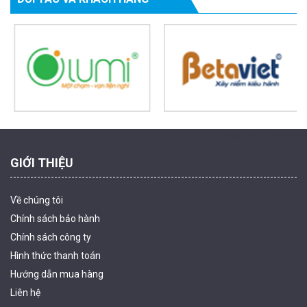
Camera WiFi EZVIZ H8C 2K 4MP tích hợp Ai thông minh
1.939.000 đ
1.080.000 đ
MUA NGAY
Powered by Trandinh
GIỚI THIỆU
Về chúng tôi
Chính sách bảo hành
Chính sách công ty
Hình thức thanh
toán
Camera WiFi quay quét ngoài trời EZVIZ H8 Pro 3K
Hướng dẫn mua hàng
2.060.000 đ
1.469.000 đ
Liên hệ
MUA NGAY