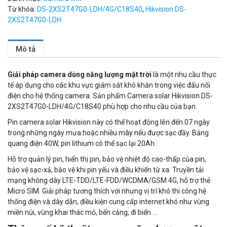
Từ khóa:
DS-2XS2T47G0-LDH/4G/C18S40
,
Hikvision DS-
2XS2T47G0-LDH
Mô tả
Giải pháp camera dùng năng lượng mặt trời
là một nhu cầu thực
Camera Wifi thông minh EZVIZ H6c Pro 3M 2K Tặng thẻ 64G
tế áp dụng cho các khu vực giám sát khó khăn trong việc đấu nối
điện cho hệ thống camera. Sản phẩm Camera solar Hikvision DS-
560.000 đ
2XS2T47G0-LDH/4G/C18S40 phù hợp cho nhu cầu của bạn.
MUA NGAY
Pin camera solar Hikvision này có thể hoạt động lên đến 07 ngày
trong những ngày mưa hoặc nhiều mây nếu được sạc đầy. Bảng
quang điện 40W, pin lithium có thể sạc lại 20Ah.
Hỗ trợ quản lý pin, hiển thị pin, bảo vệ nhiệt độ cao-thấp của pin,
bảo vệ sạc-xả, bảo vệ khi pin yếu và điều khiển từ xa. Truyền tải
mạng không dây LTE-TDD/LTE-FDD/WCDMA/GSM 4G, hỗ trợ thẻ
Micro SIM. Giải pháp tương thích với nhưng vị trí khó thi công hệ
thống điện và dây dẫn, điều kiện cung cấp internet khó như vùng
miền núi, vùng khai thác mỏ, bến cảng, đi biển …