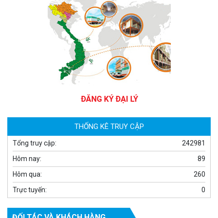
Camera WiFi quay quét thông minh 2MP EZVIZ H8C
1.670.000 đ
909.000 đ
MUA NGAY
THỐNG KÊ TRUY CẬP
Tổng truy cập:
242981
Hôm nay:
89
Hôm qua:
260
Trực tuyến:
0
ĐỐI TÁC VÀ KHÁCH HÀNG