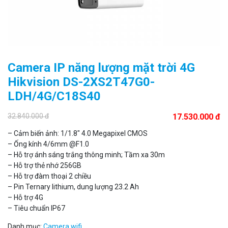
Camera IP năng lượng mặt trời 4G
Hikvision DS-2XS2T47G0-
LDH/4G/C18S40
32.840.000 đ
17.530.000 đ
– Cảm biến ảnh: 1/1.8″ 4.0 Megapixel CMOS
Đèn năng lượng mặt trời tích hợp camera quan sát Akiko
– Ống kính 4/6mm @F1.0
SSO100C
– Hỗ trợ ánh sáng trắng thông minh; Tầm xa 30m
Liên hệ
– Hỗ trợ thẻ nhớ 256GB
MUA NGAY
– Hỗ trợ đàm thoại 2 chiều
– Pin Ternary lithium, dung lượng 23.2 Ah
– Hỗ trợ 4G
– Tiêu chuẩn IP67
Danh mục:
Camera wifi