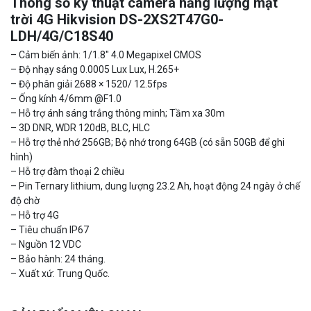
Thông số kỹ thuật camera năng lượng mặt
trời 4G Hikvision DS-2XS2T47G0-
Camera WiFi quay quét thông minh 2MP EZVIZ H8C
LDH/4G/C18S40
1.670.000 đ
909.000 đ
– Cảm biến ảnh: 1/1.8″ 4.0 Megapixel CMOS
MUA NGAY
– Độ nhạy sáng 0.0005 Lux Lux, H.265+
– Độ phân giải 2688 × 1520/ 12.5fps
– Ống kính 4/6mm @F1.0
– Hỗ trợ ánh sáng trắng thông minh; Tầm xa 30m
– 3D DNR, WDR 120dB, BLC, HLC
– Hỗ trợ thẻ nhớ 256GB; Bộ nhớ trong 64GB (có sẵn 50GB để ghi
hình)
– Hỗ trợ đàm thoại 2 chiều
– Pin Ternary lithium, dung lượng 23.2 Ah, hoạt động 24 ngày ở chế
độ chờ
– Hỗ trợ 4G
– Tiêu chuẩn IP67
– Nguồn 12 VDC
Camera WiFi EZVIZ H8C 2K 4MP tích hợp Ai thông minh
– Bảo hành: 24 tháng.
– Xuất xứ: Trung Quốc.
1.939.000 đ
1.080.000 đ
MUA NGAY