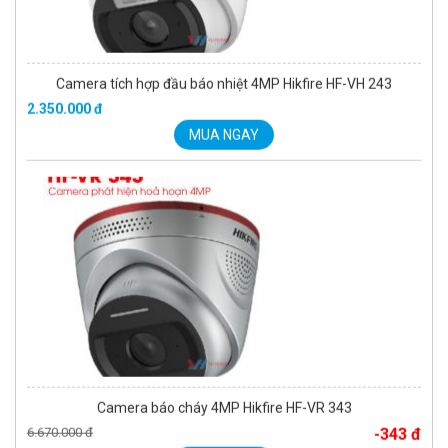
Camera báo cháy 4MP Hikfire HF-VR 343
6.670.000 đ
-343 đ
MUA NGAY