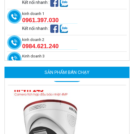
Kết nối nhanh
:
kinh doanh 1
0961.397.030
Kết nối nhanh
:
kinh doanh 2
0984.621.240
Kinh doanh 3
Camera tích hợp đầu báo nhiệt 2MP Hikfire HF-VH 223
2.039.000 đ
SẢN PHẨM BÁN CHẠY
MUA NGAY