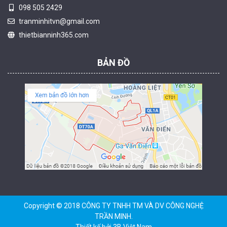
098 505 2429
Camera tích hợp đầu báo nhiệt 2MP Hikfire HF-VH 221
tranminhitvn@gmail.com
1.679.000 đ
thietbianninh365.com
MUA NGAY
BẢN ĐỒ
Camera tích hợp đầu báo nhiệt 2MP Hikfire HF-VH 223
2.039.000 đ
MUA NGAY
Copyright © 2018 CÔNG TY TNHH TM VÀ DV CÔNG NGHỆ
TRẦN MINH.
Thiết kế bởi
3B Việt Nam