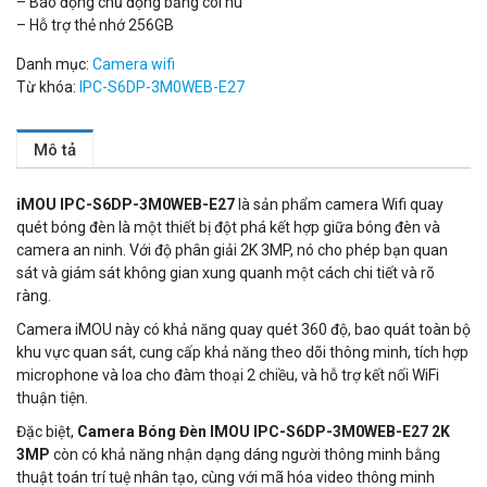
– Báo động chủ động bằng còi hú
– Hỗ trợ thẻ nhớ 256GB
Đèn năng lượng mặt trời tích hợp camera quan sát Akiko
SSO100C
Danh mục:
Camera wifi
Liên hệ
Từ khóa:
IPC-S6DP-3M0WEB-E27
MUA NGAY
Mô tả
iMOU IPC-S6DP-3M0WEB-E27
là sản phẩm camera Wifi quay
quét bóng đèn là một thiết bị đột phá kết hợp giữa bóng đèn và
camera an ninh. Với độ phân giải 2K 3MP, nó cho phép bạn quan
sát và giám sát không gian xung quanh một cách chi tiết và rõ
ràng.
Camera iMOU này có khả năng quay quét 360 độ, bao quát
toàn bộ
khu vực quan sát, cung cấp khả năng theo dõi thông minh, tích hợp
microphone và loa cho đàm thoại 2 chiều, và hỗ trợ kết nối WiFi
thuận tiện.
Camera Wifi thông minh EZVIZ H6c Pro 3M 2K Tặng thẻ 64G
560.000 đ
Đặc biệt,
Camera Bóng Đèn IMOU IPC-S6DP-3M0WEB-E27 2K
3MP
còn có khả năng nhận dạng dáng người thông minh bằng
MUA NGAY
thuật
toán trí tuệ nhân tạo, cùng với mã hóa video thông minh