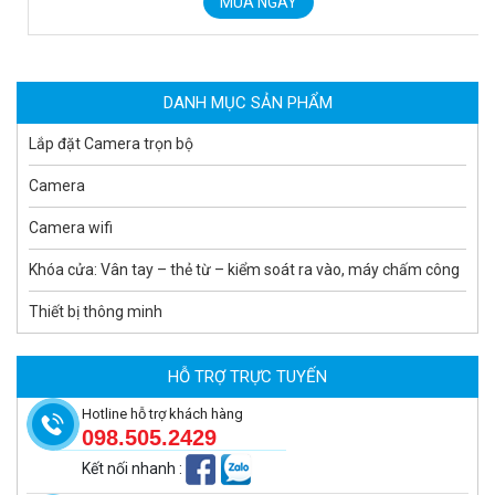
MUA NGAY
MUA NGAY
DANH MỤC SẢN PHẨM
Lắp đặt Camera trọn bộ
Camera
Camera wifi
Khóa cửa: Vân tay – thẻ từ – kiểm soát ra vào, máy chấm công
Thiết bị thông minh
Camera tích hợp đầu báo nhiệt 2MP Hikfire HF-VH 221
1.679.000 đ
HỖ TRỢ TRỰC TUYẾN
MUA NGAY
Hotline hỗ trợ khách hàng
098.505.2429
Kết nối nhanh
: