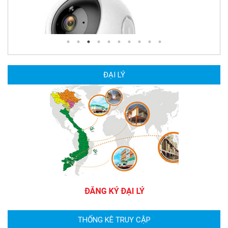
Camera Wifi thông minh EZVIZ H6c Pro 3M 2K Tặng thẻ 64G
560.000 đ
MUA NGAY
ĐẠI LÝ
Camera WiFi quay quét thông minh 2MP EZVIZ H8C
1.670.000 đ
909.000 đ
MUA NGAY
THỐNG KÊ TRUY CẬP