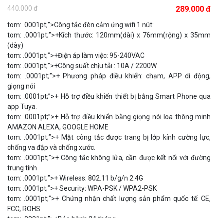
SSO100C
440.000 đ
289.000 đ
Liên hệ
tom: .0001pt;”>Công tắc đèn cảm ứng wifi 1 nút:
MUA NGAY
tom: .0001pt;”>+Kích thước: 120mm(dài) x 76mm(rộng) x 35mm
(dày)
tom: .0001pt;”>+Điện áp làm việc: 95-240VAC
tom: .0001pt;”>+Công suất chịu tải : 10A / 2200W
tom: .0001pt;”>+ Phương pháp điều khiển: chạm, APP di động,
giọng nói
tom: .0001pt;”>+ Hỗ trợ điều khiển thiết bị bằng Smart Phone qua
app Tuya.
tom: .0001pt;”>+ Hỗ trợ điều khiển bằng giọng nói loa thông minh
AMAZON ALEXA, GOOGLE HOME
tom: .0001pt;”>+ Mặt công tắc được trang bị lớp kính cường lực,
chống va đập và chống xước.
tom: .0001pt;”>+ Công tắc không lửa, cần được kết nối với đường
Camera Wifi thông minh EZVIZ H6c Pro 3M 2K Tặng thẻ 64G
trung tính
560.000 đ
tom: .0001pt;”>+ Wireless: 802.11 b/g/n 2.4G
tom: .0001pt;”>+ Security: WPA-PSK / WPA2-PSK
MUA NGAY
tom: .0001pt;”>+ Chứng nhận chất lượng sản phẩm quốc tế: CE,
FCC, ROHS