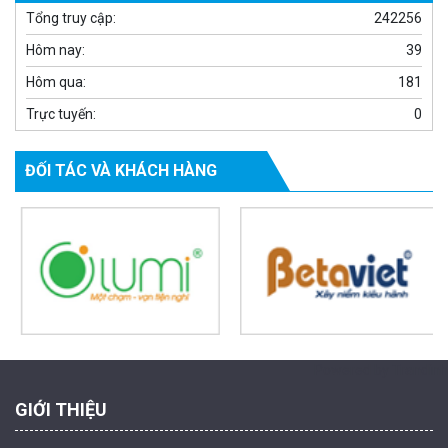
Tổng truy cập:
242256
Hôm nay:
39
Hôm qua:
181
Trực tuyến:
0
ĐỐI TÁC VÀ KHÁCH HÀNG
Camera WiFi EZVIZ H8C 2K 4MP tích hợp Ai thông minh
1.939.000 đ
1.080.000 đ
MUA NGAY
Powered by Trandinh
GIỚI THIỆU