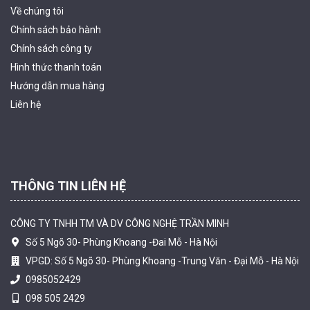
Về chúng tôi
Chính sách bảo hành
Chính sách công ty
Hình thức thanh
toán
Camera WiFi quay quét ngoài trời EZVIZ H8 Pro 3K
Hướng dẫn mua hàng
2.060.000 đ
1.469.000 đ
Liên hệ
MUA NGAY
THÔNG TIN LIÊN HỆ
CÔNG TY TNHH TM VÀ DV CÔNG NGHỆ TRẦN MINH
Số 5 Ngõ 30- Phùng Khoang -Đai Mỗ - Hà Nội
VPGD: Số 5 Ngõ 30- Phùng Khoang -Trung Văn - Đại Mỗ - Hà Nội
0985052429
098 505 2429
Camera tích hợp đầu báo nhiệt 2MP Hikfire HF-VH 221