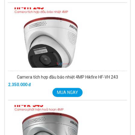
Camera tích hợp đầu báo nhiệt 4MP Hikfire HF-VH 243
2.350.000 đ
MUA NGAY
Camera báo cháy 4MP Hikfire HF-VR 343
6.670.000 đ
-343 đ
MUA NGAY