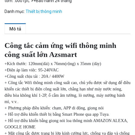
tom: .0001pt;”>+Bảo hành 24 tháng
Danh mục:
Thiết bị thông minh
Mô tả
Công tắc cảm ứng wifi thông minh
công suất lớn Azsmart
+Kích thước: 120mm(dài) x 76mm(rộng) x 35mm (dày)
Camera WiFi quay quét thông minh 2MP EZVIZ H8C
+Điện áp làm việc: 95-240VAC
1.670.000 đ
909.000 đ
+Công suất chịu tải : 20A / 4400W
MUA NGAY
+ Công tắc Wifi thông minh công suất cao, chủ yếu được sử dụng để điều
khiển các thiết bị điện công suất lớn, chẳng hạn như máy nước nóng,
điều hòa không khí 1-2P, ổ cắm âm tường, lò nướng, máy nướng bánh
mì, v.v..
+ Phương pháp điều khiển: chạm, APP di động, giọng nói
+ Hỗ trợ điều khiển thiết bị bằng Smart Phone qua app Tuya.
+ Hỗ trợ điều khiển bằng giọng nói loa thông minh AMAZON ALEXA,
GOOGLE HOME
+ Mặt công tắc được trang bị lớp kính cường lực, chống va đập và chống