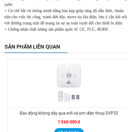
xước.
+ Cơ chế bắt vít thông minh bằng bàn kẹp giúp tăng độ dẫn điện, thuận
tiện cho việc thi công, tránh đứt dây, move tia lửa điện, lưu ý cần kết nối
với đường trung tính để mang lại sự an
toàn tuyệt đối cho thiết bị điện
Camera WiFi EZVIZ H8C 2K 4MP tích hợp Ai thông minh
+ Chứng nhận chất lượng sản phẩm quốc tế: CE, FCC, ROHS
1.939.000 đ
1.080.000 đ
MUA NGAY
SẢN PHẨM LIÊN QUAN
Báo động không dây qua wifi và sim điện thoại SVP33
1.560.000 đ
Camera WiFi quay quét ngoài trời EZVIZ H8 Pro 3K
2.060.000 đ
1.469.000 đ