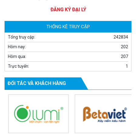
Camera WiFi quay quét thông minh 2MP EZVIZ H8C
1.670.000 đ
909.000 đ
MUA NGAY
THỐNG KÊ TRUY CẬP
Tổng truy cập:
242834
Hôm nay:
202
Hôm qua:
207
Trực tuyến:
1
ĐỐI TÁC VÀ KHÁCH HÀNG
Camera WiFi EZVIZ H8C 2K 4MP tích hợp Ai thông minh
1.939.000 đ
1.080.000 đ
MUA NGAY