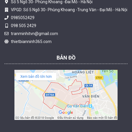
Số 5 Ngõ 30- Phùng Khoang -Đai Mỗ - Hà Nội
VPGD: Số 5 Ngõ 30- Phùng Khoang -Trung Văn - Đại Mỗ - Hà Nội
0985052429
098 505 2429
Camera tích hợp đầu báo nhiệt 2MP Hikfire HF-VH 221
tranminhitvn@gmail.com
1.679.000 đ
thietbianninh365.com
MUA NGAY
BẢN ĐỒ
Camera tích hợp đầu báo nhiệt 2MP Hikfire HF-VH 223