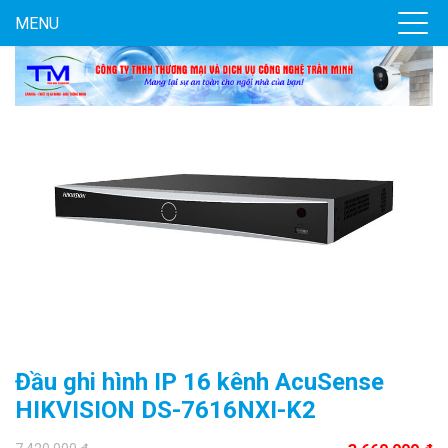
MENU
Đèn năng lượng mặt trời tích hợp camera quan sát Akiko
SSO100C
Liên hệ
MUA NGAY
Đầu ghi hình IP 16 kênh AcuSense
HIKVISION DS-7616NXI-K2