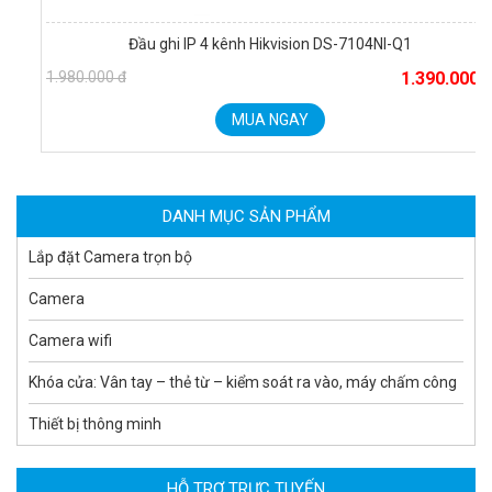
Đầu ghi IP 4 kênh Hikvision DS-7104NI-Q1
1.980.000 đ
1.390.000 đ
Camera WiFi quay quét ngoài trời EZVIZ H8 Pro 3K
MUA NGAY
2.060.000 đ
1.469.000 đ
MUA NGAY
DANH MỤC SẢN PHẨM
Lắp đặt Camera trọn bộ
Camera
Camera wifi
Khóa cửa: Vân tay – thẻ từ – kiểm soát ra vào, máy chấm công
Thiết bị thông minh
Camera tích hợp đầu báo nhiệt 2MP Hikfire HF-VH 221
1.679.000 đ
HỖ TRỢ TRỰC TUYẾN