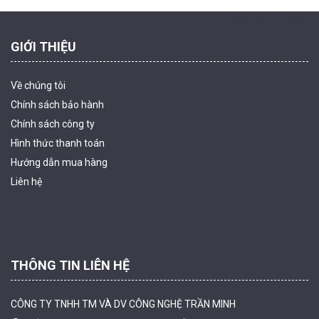
Powered by Trandinh
GIỚI THIỆU
Về chúng tôi
Chính sách bảo hành
Chính sách công ty
Hình thức thanh
toán
Camera WiFi quay quét ngoài trời EZVIZ H8 Pro 3K
Hướng dẫn mua hàng
2.060.000 đ
1.469.000 đ
Liên hệ
MUA NGAY
THÔNG TIN LIÊN HỆ
CÔNG TY TNHH TM VÀ DV CÔNG NGHỆ TRẦN MINH