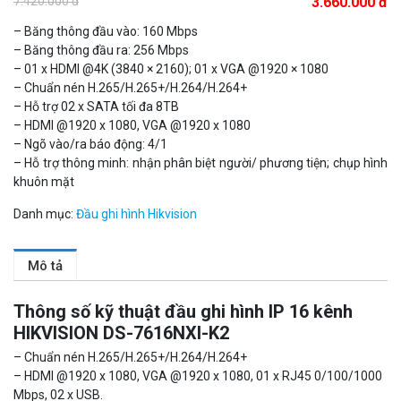
7.420.000 đ
3.660.000 đ
Camera Wifi thông minh EZVIZ H6c Pro 3M 2K Tặng thẻ 64G
560.000 đ
– Băng thông đầu vào: 160 Mbps
MUA NGAY
– Băng thông đầu ra: 256 Mbps
– 01 x HDMI @4K (3840 × 2160); 01 x VGA @1920 × 1080
– Chuẩn nén H.265/H.265+/H.264/H.264+
– Hỗ trợ 02 x SATA tối đa 8TB
– HDMI @1920 x 1080, VGA @1920 x 1080
– Ngõ vào/ra báo động: 4/1
– Hỗ trợ thông minh: nhận phân biệt người/ phương tiện; chụp hình
khuôn mặt
Danh mục:
Đầu ghi hình Hikvision
Mô tả
Camera WiFi quay quét thông minh 2MP EZVIZ H8C
Thông số kỹ thuật đầu ghi hình IP 16 kênh
1.670.000 đ
909.000 đ
HIKVISION DS-7616NXI-K2
MUA NGAY
– Chuẩn nén H.265/H.265+/H.264/H.264+
– HDMI @1920 x 1080, VGA @1920 x 1080, 01 x RJ45 0/100/1000
Mbps, 02 x USB.