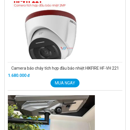
Đèn năng lượng mặt trời tích hợp camera quan sát Akiko
SSO100C
Liên hệ
MUA NGAY