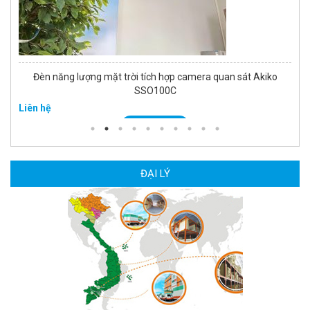
Camera Wifi thông minh EZVIZ H6c Pro 3M 2K Tặng thẻ 64G
560.000 đ
MUA NGAY
ĐẠI LÝ