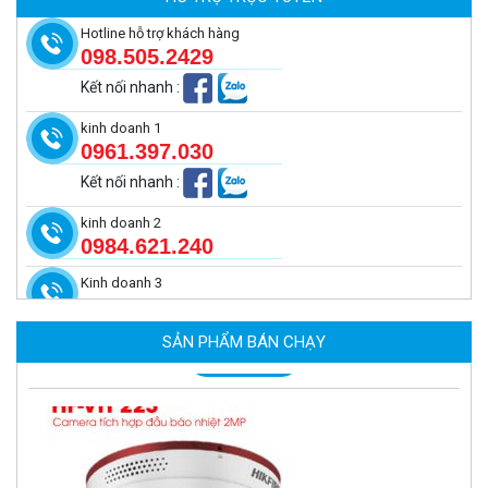
MUA NGAY
Hotline hỗ trợ khách hàng
098.505.2429
Kết nối nhanh
:
kinh doanh 1
0961.397.030
Kết nối nhanh
:
kinh doanh 2
0984.621.240
Kinh doanh 3
Camera tích hợp đầu báo nhiệt 2MP Hikfire HF-VH 223
2.039.000 đ
SẢN PHẨM BÁN CHẠY
MUA NGAY