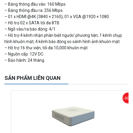
– Băng thông đầu vào: 160 Mbps
– Băng thông đầu ra: 256 Mbps
– 01 x HDMI @4K (3840 × 2160); 01 x VGA @1920 × 1080
– Hỗ trợ 02 x SATA tối đa 8TB
– Ngõ vào/ra báo động: 4/1
– Hỗ trợ 4 kênh nhận phân biệt người/ phương tiện; 1 kênh chụp
hình khuôn mặt; 4 kênh báo động so sánh hình ảnh khuôn mặt.
– Hỗ trợ 16 thư viện, tối đa 10,000 khuôn mặt.
– Nguồn cấp: 12V DC.
– Bảo hành: 24 tháng.
Camera WiFi EZVIZ H8C 2K 4MP tích hợp Ai thông minh
1.939.000 đ
1.080.000 đ
MUA NGAY
SẢN PHẨM LIÊN QUAN
-30%