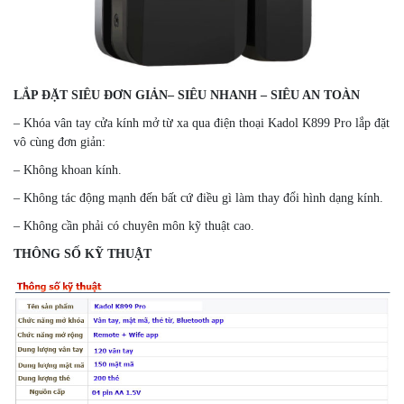
LẮP ĐẶT SIÊU ĐƠN GIẢN– SIÊU NHANH – SIÊU AN TOÀN
– Khóa vân tay cửa kính mở từ xa qua điện thoại Kadol K899 Pro lắp đặt
vô cùng đơn giản:
– Không khoan kính.
– Không tác động mạnh đến bất cứ điều gì làm thay đổi hình dạng kính.
– Không cần phải có chuyên môn kỹ thuật cao.
THÔNG SỐ KỸ THUẬT