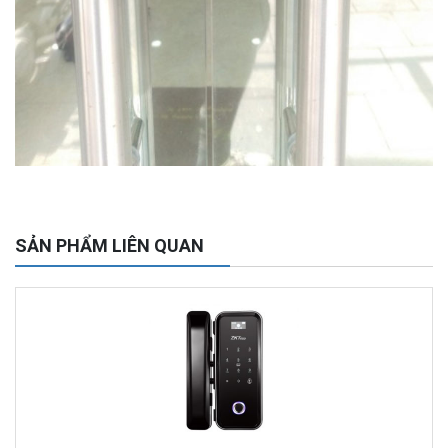
Camera WiFi EZVIZ H8C 2K 4MP tích hợp Ai thông minh
1.939.000 đ
1.080.000 đ
MUA NGAY
SẢN PHẨM LIÊN QUAN