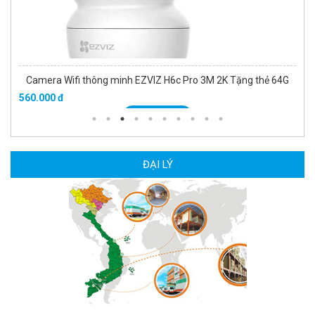
Camera Wifi thông minh EZVIZ H6c Pro 3M 2K Tặng thẻ 64G
560.000 đ
MUA NGAY
ĐẠI LÝ
Camera WiFi quay quét thông minh 2MP EZVIZ H8C