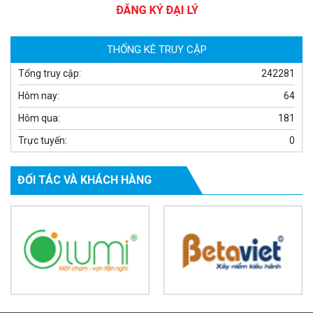
1.670.000 đ
909.000 đ
MUA NGAY
THỐNG KÊ TRUY CẬP
Tổng truy cập:
242281
Hôm nay:
64
Hôm qua:
181
Trực tuyến:
0
ĐỐI TÁC VÀ KHÁCH HÀNG
Camera WiFi EZVIZ H8C 2K 4MP tích hợp Ai thông minh
1.939.000 đ
1.080.000 đ
MUA NGAY