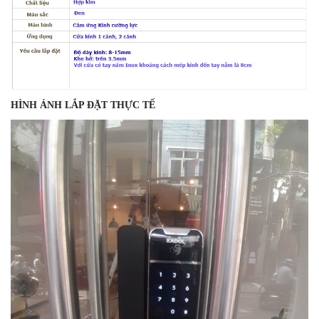
HÌNH ẢNH LẮP ĐẶT THỰC TẾ