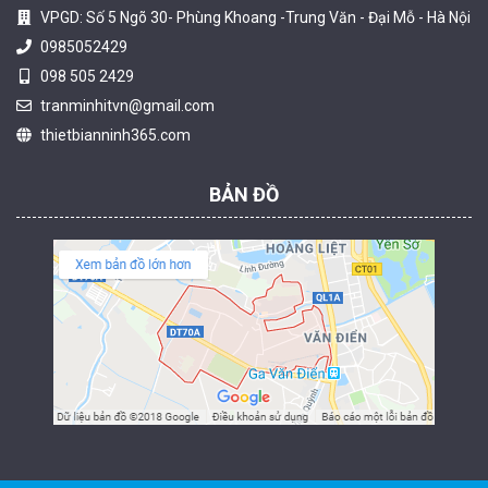
VPGD: Số 5 Ngõ 30- Phùng Khoang -Trung Văn - Đại Mỗ - Hà Nội
0985052429
098 505 2429
Camera tích hợp đầu báo nhiệt 2MP Hikfire HF-VH 221
tranminhitvn@gmail.com
1.679.000 đ
thietbianninh365.com
MUA NGAY
BẢN ĐỒ
Camera tích hợp đầu báo nhiệt 2MP Hikfire HF-VH 223
2.039.000 đ