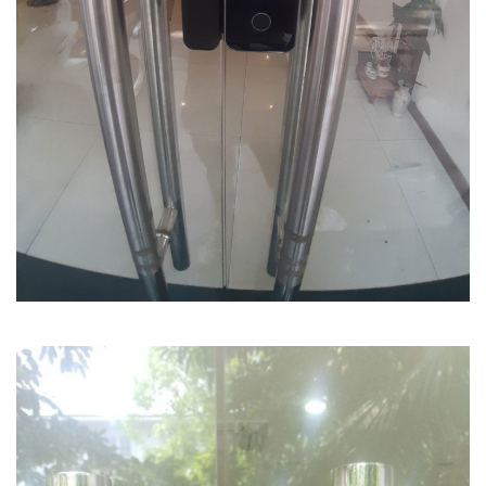
Đèn năng lượng mặt trời tích hợp camera quan sát Akiko
SSO100C
Liên hệ
MUA NGAY
Camera Wifi thông minh EZVIZ H6c Pro 3M 2K Tặng thẻ 64G