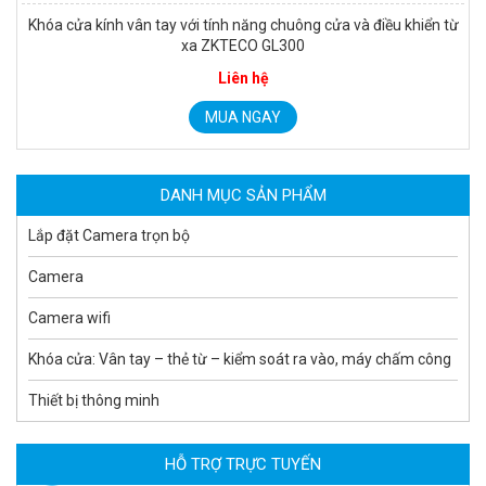
Khóa cửa kính vân tay với tính năng chuông cửa và điều khiển từ
xa ZKTECO GL300
Camera WiFi quay quét ngoài trời EZVIZ H8 Pro 3K
Liên hệ
2.060.000 đ
1.469.000 đ
MUA NGAY
MUA NGAY
DANH MỤC SẢN PHẨM
Lắp đặt Camera trọn bộ
Camera
Camera wifi
Khóa cửa: Vân tay – thẻ từ – kiểm soát ra vào, máy chấm công
Thiết bị thông minh
Camera tích hợp đầu báo nhiệt 2MP Hikfire HF-VH 221
1.679.000 đ
HỖ TRỢ TRỰC TUYẾN
MUA NGAY