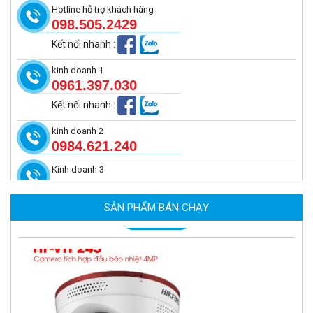
Hotline hỗ trợ khách hàng
098.505.2429
Kết nối nhanh
:
kinh doanh 1
0961.397.030
Kết nối nhanh
:
kinh doanh 2
0984.621.240
Kinh doanh 3
Camera tích hợp đầu báo nhiệt 2MP Hikfire HF-VH 223
2.039.000 đ
SẢN PHẨM BÁN CHẠY
MUA NGAY