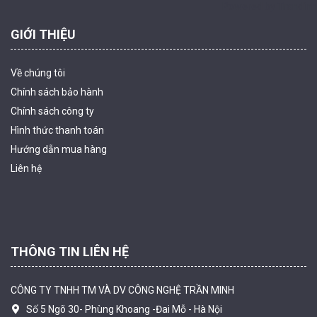
Powered by Trandinh
GIỚI THIỆU
Về chúng tôi
Chính sách bảo hành
Chính sách công ty
Hình thức thanh
toán
Camera WiFi quay quét ngoài trời EZVIZ H8 Pro 3K
Hướng dẫn mua hàng
2.060.000 đ
1.469.000 đ
Liên hệ
MUA NGAY
THÔNG TIN LIÊN HỆ
CÔNG TY TNHH TM VÀ DV CÔNG NGHỆ TRẦN MINH
Số 5 Ngõ 30- Phùng Khoang -Đai Mỗ - Hà Nội