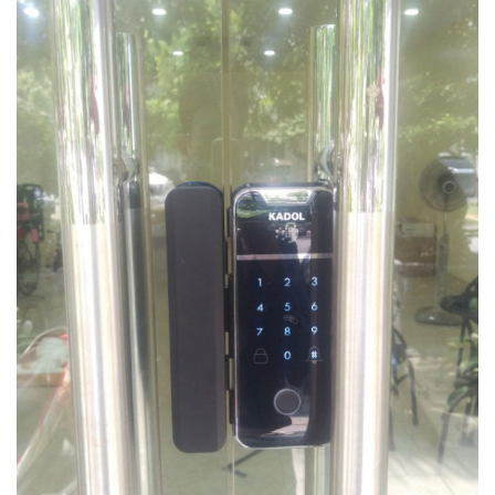
560.000 đ
MUA NGAY
Camera WiFi quay quét thông minh 2MP EZVIZ H8C
1.670.000 đ
909.000 đ
MUA NGAY