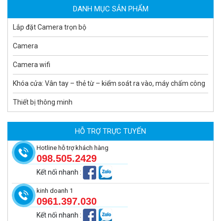
DANH MỤC SẢN PHẨM
Lắp đặt Camera trọn bộ
Camera
Camera wifi
Khóa cửa: Vân tay – thẻ từ – kiểm soát ra vào, máy chấm công
Thiết bị thông minh
Camera tích hợp đầu báo nhiệt 2MP Hikfire HF-VH 221
1.679.000 đ
HỖ TRỢ TRỰC TUYẾN
MUA NGAY
Hotline hỗ trợ khách hàng
098.505.2429
Kết nối nhanh
:
kinh doanh 1
0961.397.030
Kết nối nhanh
: