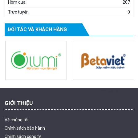
Hôm qua:
207
Trực tuyến:
0
ĐỐI TÁC VÀ KHÁCH HÀNG
Camera WiFi EZVIZ H8C 2K 4MP tích hợp Ai thông minh
1.939.000 đ
1.080.000 đ
MUA NGAY
Powered by Trandinh
GIỚI THIỆU
Về chúng tôi
Chính sách bảo hành
Chính sách công ty