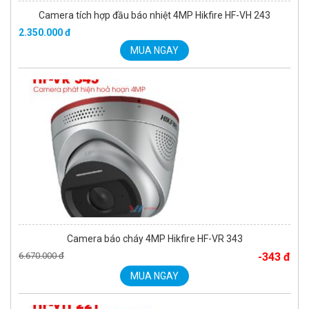
2.350.000 đ
MUA NGAY
Camera báo cháy 4MP Hikfire HF-VR 343
6.670.000 đ
-343 đ
MUA NGAY