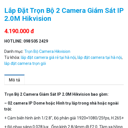
Lắp Đặt Trọn Bộ 2 Camera Giám Sát IP
2.0M Hikvision
4.190.000 đ
HOTLINE: 098 505 2429
Danh mục:
Trọn Bộ Camera Hikvision
Từ khóa:
lắp đặt camera giá rẻ tại hà nội
,
lắp đặt camera tại hà nội
,
lắp đặt camera trọn gói
Camera Wifi thông minh EZVIZ H6c Pro 3M 2K Tặng thẻ 64G
Mô tả
560.000 đ
MUA NGAY
Trọn Bộ 2 Camera Giám Sát IP 2.0M Hikvision bao gồm:
– 02 camera IP Dome hoặc Hình trụ lắp trong nhà hoặc ngoài
trời:
+ Cảm biến hình ảnh 1/2.8″, Độ phân giải 1920×1080/25fps, H.265+
+ Độ nhạy sáng 0.028 lux . Ống kính 2.8/4mm @ F2.0. Tầm xa hồng