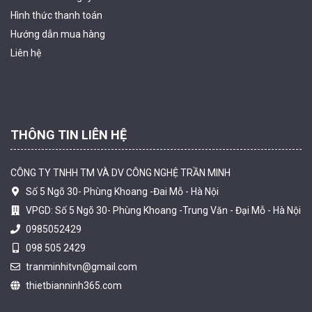
Hình thức thanh
toán
Camera WiFi quay quét ngoài trời EZVIZ H8 Pro 3K
Hướng dẫn mua hàng
2.060.000 đ
1.469.000 đ
Liên hệ
MUA NGAY
THÔNG TIN LIÊN HỆ
CÔNG TY TNHH TM VÀ DV CÔNG NGHỆ TRẦN MINH
Số 5 Ngõ 30- Phùng Khoang -Đai Mỗ - Hà Nội
VPGD: Số 5 Ngõ 30- Phùng Khoang -Trung Văn - Đại Mỗ - Hà Nội
0985052429
098 505 2429
Camera tích hợp đầu báo nhiệt 2MP Hikfire HF-VH 221
tranminhitvn@gmail.com
1.679.000 đ
thietbianninh365.com
MUA NGAY