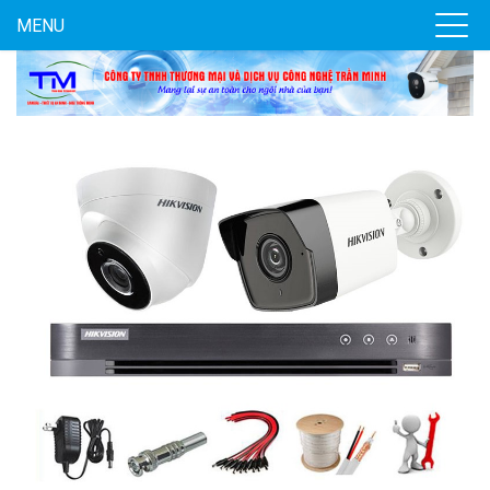
MENU
Đèn năng lượng mặt trời tích hợp camera quan sát Akiko
SSO100C
Liên hệ
MUA NGAY