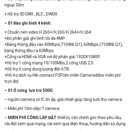
ngoại 30m
+ Hỗ trợ 3D DNR , BLC , DWDR .
– 01 Đầu ghi hình 4 kênh:
+ Chuẩn nén video H.265+/H.265/H.264+/H.264
+Độ phân giải ghi hình tối đa 4MP.
Camera WiFi quay quét thông minh 2MP EZVIZ H8C
+Băng thông đầu vào 40Mbps(7104NI-Q1); 60Mbps (7108NI-Q1),
1.670.000 đ
909.000 đ
băng thông đầu ra 60Mbps
+Cổng ra HDMI và VGA với độ phân giải 1920X1080P.
MUA NGAY
+Hỗ trợ 1 cổng mạng 10/100Mbs,2 cổng USB 2.0
+Hỗ trợ ổ cứng dung lượng đến 6TB
+Hỗ trợ dịch vụ Hik-connect P2P,tên miền Cameraddns miễn phí
trọn đời
– 01 Ổ cứng lưu trữ 500G
– nguồn camera có IC ổn áp, giải nhiệt giúp tăng tuổi thọ camera.
– Miễn phí 10m dây/1 camera
–
MIỄN PHÍ CÔNG LẮP ĐẶT
thiết bị, căn chỉnh góc theo yêu cầu,
cài đặt xem qua mạng, cài xem qua điện thoại, hướng dẫn sử dụng