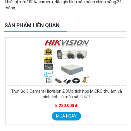
Thiết bị mới 100%, camera, đầu ghi hình bảo hành chính hãng 24
Camera WiFi EZVIZ H8C 2K 4MP tích hợp Ai thông minh
tháng.
1.939.000 đ
1.080.000 đ
MUA NGAY
SẢN PHẨM LIÊN QUAN
Trọn Bộ 3 Camera Hikvision 2.0Mp tích hợp MICRO thu âm và
hình ảnh có màu sắc 24/7
Camera WiFi quay quét ngoài trời EZVIZ H8 Pro 3K
5.220.000 đ
2.060.000 đ
1.469.000 đ
MUA NGAY
MUA NGAY