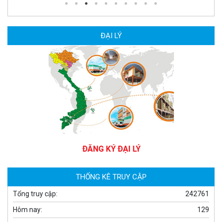
MUA NGAY
ĐẠI LÝ
Camera WiFi quay quét thông minh 2MP EZVIZ H8C
1.670.000 đ
909.000 đ
MUA NGAY
THỐNG KÊ TRUY CẬP
Tổng truy cập:
242761
Hôm nay:
129