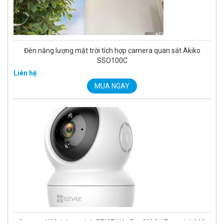
Đèn năng lượng mặt trời tích hợp camera quan sát Akiko
SSO100C
Liên hệ
MUA NGAY
Camera Wifi thông minh EZVIZ H6c Pro 3M 2K Tặng thẻ 64G
560.000 đ