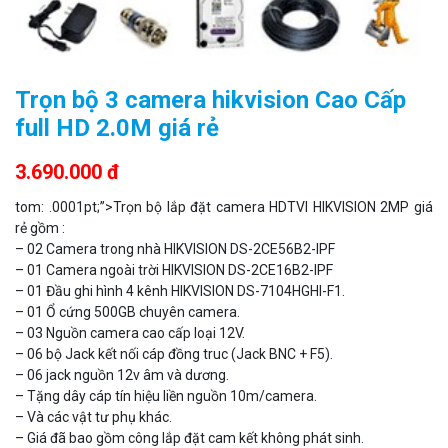
Trọn bộ 3 camera hikvision Cao Cấp
full HD 2.0M giá rẻ
3.690.000 đ
tom: .0001pt;”>Trọn bộ lắp đặt camera HDTVI HIKVISION 2MP giá
rẻ gồm :
– 02 Camera trong nhà HIKVISION DS-2CE56B2-IPF
– 01 Camera ngoài trời HIKVISION DS-2CE16B2-IPF
– 01 Đầu ghi hình 4 kênh HIKVISION DS-7104HGHI-F1.
– 01 Ổ cứng 500GB chuyên camera.
– 03 Nguồn camera cao cấp loại 12V.
– 06 bộ Jack kết nối cáp đồng truc (Jack BNC + F5).
– 06 jack nguồn 12v âm và dương.
– Tặng dây cáp tín hiệu liền nguồn 10m/camera.
– Và các vật tư phụ khác.
– Giá đã bao gồm công lắp đặt cam kết không phát sinh.