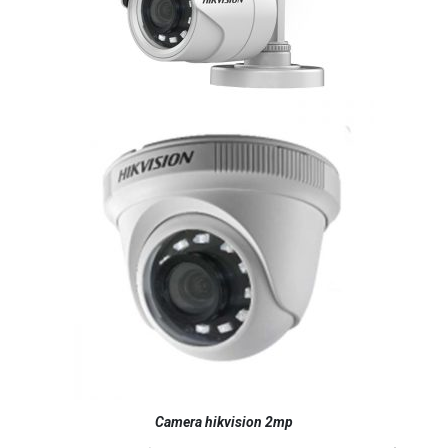
Liên hệ
MUA NGAY
Camera Wifi thông minh EZVIZ H6c Pro 3M 2K Tặng thẻ 64G
560.000 đ
MUA NGAY
Camera hikvision 2mp