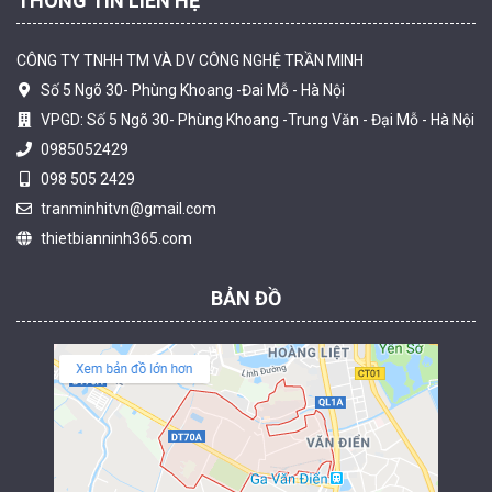
THÔNG TIN LIÊN HỆ
CÔNG TY TNHH TM VÀ DV CÔNG NGHỆ TRẦN MINH
Số 5 Ngõ 30- Phùng Khoang -Đai Mỗ - Hà Nội
VPGD: Số 5 Ngõ 30- Phùng Khoang -Trung Văn - Đại Mỗ - Hà Nội
0985052429
098 505 2429
Camera tích hợp đầu báo nhiệt 4MP Hikfire HF-VH 243
tranminhitvn@gmail.com
2.350.000 đ
thietbianninh365.com
MUA NGAY
BẢN ĐỒ