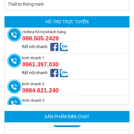
Thiết bị thông minh
Camera tích hợp đầu báo nhiệt 4MP Hikfire HF-VH 243
2.350.000 đ
HỖ TRỢ TRỰC TUYẾN
MUA NGAY
Hotline hỗ trợ khách hàng
098.505.2429
Kết nối nhanh
:
kinh doanh 1
0961.397.030
Kết nối nhanh
:
kinh doanh 2
0984.621.240
Kinh doanh 3
Camera báo cháy 4MP Hikfire HF-VR 343
6.670.000 đ
-343 đ
SẢN PHẨM BÁN CHẠY
MUA NGAY