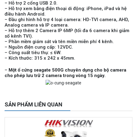
MUA NGAY
– Hỗ trợ 2 cổng USB 2.0.
– Hỗ trợ xem bằng điện thoại di động: iPhone, iPad và hệ
điều hành Android.
– Đầu ghi hình hỗ trợ 4 loại camera: HD-TVI camera, AHD,
Analog camera và IP camera.
– Hỗ trợ thêm 2 Camera IP 6MP (tối đa 6 camera khi giảm
số kênh TVI).
– Phần mềm giám sát và tên miền miễn phí 4 kênh.
– Nguồn điện cung cấp: 12VDC.
– Công suất tiêu thụ: ≤ 6W.
– Kích thước: 315 x 242 x 45mm.
–
Một ổ cứng seagate 500G chuyên dụng cho bộ camera
cho phép lưu trữ 2 camera trong vòng 15 ngày.
Camera tích hợp đầu báo nhiệt 2MP Hikfire HF-VH 221
1.679.000 đ
MUA NGAY
SẢN PHẨM LIÊN QUAN