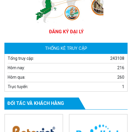
Camera WiFi quay quét ngoài trời EZVIZ H8 Pro 3K
2.060.000 đ
1.469.000 đ
MUA NGAY
THỐNG KÊ TRUY CẬP
Tổng truy cập:
243108
Hôm nay:
216
Hôm qua:
260
Trực tuyến:
1
ĐỐI TÁC VÀ KHÁCH HÀNG
Camera tích hợp đầu báo nhiệt 2MP Hikfire HF-VH 221
1.679.000 đ