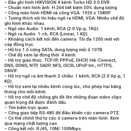
– Đầu ghi hình HIKVISION 4 kênh Turbo HD 3.0 DVR
– Chuẩn nén hình ảnh: H.264 tiết kiệm 50% dung lượng
– Cổng màn hình HDMI và cổng VGA: 1920 x 1080P.
– Tương thích với tín hiệu ngõ ra HDMI, VGA. Nhiều chế độ
Camera WiFi EZVIZ H8C 2K 4MP tích hợp Ai thông minh
ghi hình khác nhau.
– Ngõ vào Audio: 1 kênh, RCA (2.0 Vp-p, 1KΩ).
1.939.000 đ
1.080.000 đ
– Ngõ ra Audio: 1-ch, RCA (Linear, 1 KΩ).
MUA NGAY
– Khoảng cách kết nối đến camera: Tối đa 1200 mét với
cáp đồng trục.
– Hỗ trợ 1 ổ cứng SATA, dung lượng mỗi ổ 10TB.
– Chế độ xem lại đồng thời: 4 kênh.
– Hỗ trợ giao thức: TCP/IP, PPPoE, DHCP, Hik-Connect,
DNS, DDNS, NTP, SADP, NFS, iSCSI, UPnP:tm:, HTTPS,
ONVIF.
– Hỗ trợ ngõ ra âm thanh 2 chiều: 1 kênh, RCA (2.0 Vp-p, 1
KΩ).
– Hỗ trợ xem lại nhiều kênh cùng lúc, cho phép hai băng
thông cho mỗi kênh.
– Hỗ trợ chế độ chống ghi đè lên những đoạn video clips
quan trọng đã được đánh dấu.
– Tìm kiếm trực quan.
– Cổng giao tiếp RS-485 để điều khiển các camera PTZ.
Camera WiFi quay quét ngoài trời EZVIZ H8 Pro 3K
– Có thể chỉnh thứ tự các ô camera trên màn hình. Xem
qua mạng chất lượng cao.
2.060.000 đ
1.469.000 đ
– Cổng kết nối: RJ45, 10M/ 100Mbps.