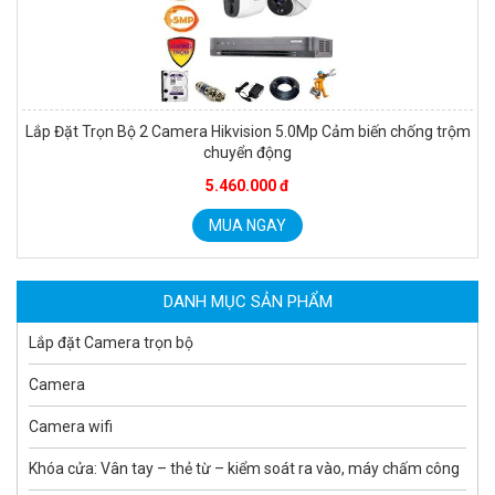
Lắp Đặt Trọn Bộ 2 Camera Hikvision 5.0Mp Cảm biến chống trộm
chuyển động
Camera tích hợp đầu báo nhiệt 2MP Hikfire HF-VH 223
5.460.000 đ
2.039.000 đ
MUA NGAY
MUA NGAY
DANH MỤC SẢN PHẨM
Lắp đặt Camera trọn bộ
Camera
Camera wifi
Khóa cửa: Vân tay – thẻ từ – kiểm soát ra vào, máy chấm công