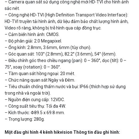
– Camera quan sát sử dụng công nghệ mới HD-TVI cho hình ảnh
sắc nét.
– Công nghệ HD-TVI (High Definition Transport Video Interface):
HD-TVI truyền tải hình ảnh, dữ liệu đảm bảo chất lượng hình ảnh,
Video rõ ràng, không bị trễ hình qua cáp đồng trục.
– Cảm biến hình ảnh: CMOS.
– Độ phân giải: 2.0 Megapixel.
– Ống kính: 2.8mm, 3.6mm, 6mm (tùy chọn).
– Góc quan sát: 103° (2.8mm), 82.2° (3.6mm), 54° (6mm).
– Điều chỉnh góc theo chiều ngang (pan): 0 – 360°, dọc (tilt): 0 –
Camera WiFi quay quét thông minh 2MP EZVIZ H8C
75°, xoay (rotation): 0 – 360°.
1.670.000 đ
909.000 đ
– Tầm quan sát hồng ngoại: 20 mét.
MUA NGAY
– Chức năng quan sát Ngày và Đêm.
– Tiêu chuẩn chống thấm nước và bụi: IP66 (thích hợp sử dụng
trong nhà và ngoài trời).
– Nguồn điện cung cấp: 12VDC.
– Công suất tiêu thụ: Tối đa 4W.
– Kích thước: Φ89.5 x 69.8 mm.
– Trọng lượng: 280g.
Một đầu ghi hình 4 kênh hikvision
Thông tin đầu ghi hình: