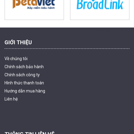
MUA NGAY
Powered by Trandinh
GIỚI THIỆU
Về chúng tôi
Chính sách bảo hành
Chính sách công ty
Hình thức thanh
toán
Camera tích hợp đầu báo nhiệt 2MP Hikfire HF-VH 223
Hướng dẫn mua hàng
2.039.000 đ
Liên hệ
MUA NGAY