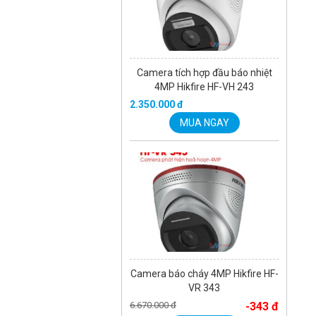
Camera tích hợp đầu báo nhiệt
4MP Hikfire HF-VH 243
2.350.000 đ
MUA NGAY
Camera báo cháy 4MP Hikfire HF-
VR 343
6.670.000 đ
-343 đ