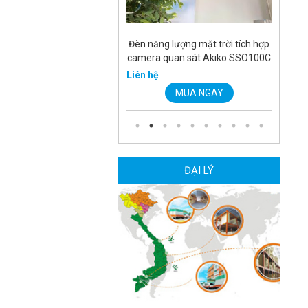
Đèn năng lượng mặt trời tích hợp
camera quan sát Akiko SSO100C
Liên hệ
MUA NGAY
ĐẠI LÝ
Camera Wifi thông minh EZVIZ
H6c Pro 3M 2K Tặng thẻ 64G
560.000 đ
MUA NGAY