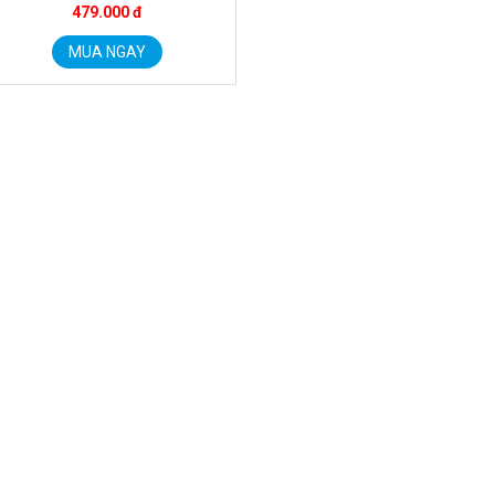
479.000 đ
MUA NGAY