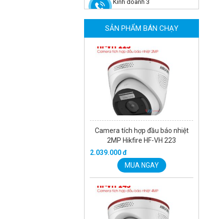
2MP Hikfire HF-VH 221
Kinh doanh 3
1.679.000 đ
MUA NGAY
SẢN PHẨM BÁN CHẠY
Camera tích hợp đầu báo nhiệt
2MP Hikfire HF-VH 223
2.039.000 đ
MUA NGAY