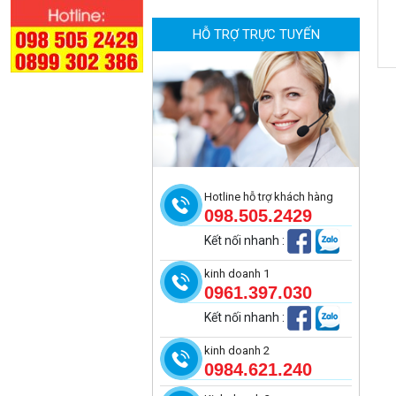
HỖ TRỢ TRỰC TUYẾN
Camera WiFi quay quét ngoài trời
EZVIZ H8 Pro 3K
2.060.000 đ
1.469.000 đ
MUA NGAY
Hotline hỗ trợ khách hàng
098.505.2429
Kết nối nhanh
:
kinh doanh 1
0961.397.030
Kết nối nhanh
:
kinh doanh 2
0984.621.240
Camera tích hợp đầu báo nhiệt