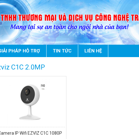
GIẢI PHÁP HỖ TRỢ
TIN TỨC
LIÊN HỆ
zviz C1C 2.0MP
Camera IP Wifi EZVIZ C1C 1080P