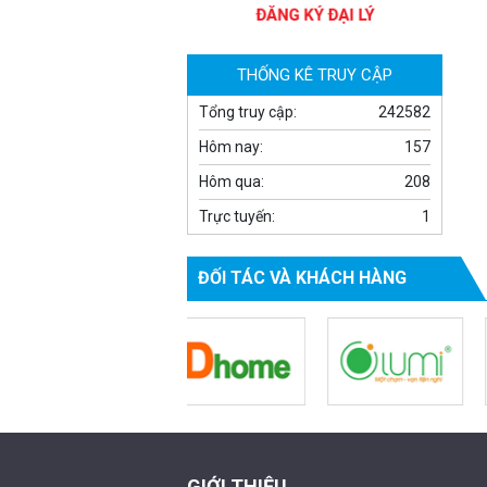
THỐNG KÊ TRUY CẬP
Tổng truy cập:
242582
Hôm nay:
157
Hôm qua:
208
Camera WiFi quay quét thông
Trực tuyến:
1
minh 2MP EZVIZ H8C
1.670.000 đ
909.000 đ
ĐỐI TÁC VÀ KHÁCH HÀNG
MUA NGAY
GIỚI THIỆU