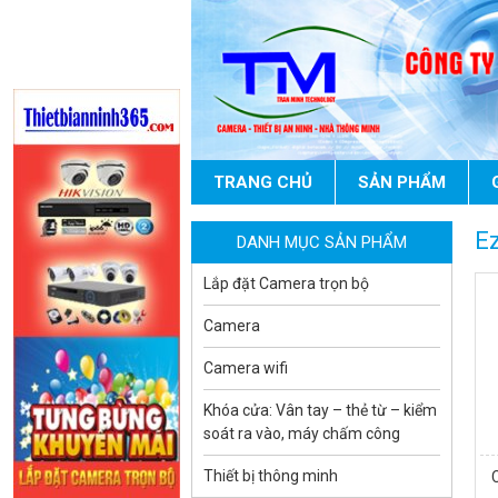
Camera WiFi quay quét thông
minh 2MP EZVIZ H8C
1.670.000 đ
909.000 đ
MUA NGAY
TRANG CHỦ
SẢN PHẨM
E
DANH MỤC SẢN PHẨM
Lắp đặt Camera trọn bộ
Camera
Camera WiFi EZVIZ H8C 2K 4MP
tích hợp Ai thông minh
Camera wifi
1.939.000 đ
1.080.000 đ
Khóa cửa: Vân tay – thẻ từ – kiểm
MUA NGAY
soát ra vào, máy chấm công
Thiết bị thông minh