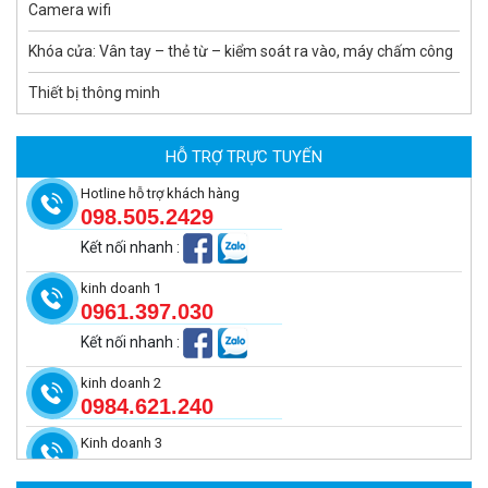
Camera wifi
Khóa cửa: Vân tay – thẻ từ – kiểm soát ra vào, máy chấm công
Thiết bị thông minh
Camera tích hợp đầu báo nhiệt 2MP Hikfire HF-VH 221
1.679.000 đ
HỖ TRỢ TRỰC TUYẾN
MUA NGAY
Hotline hỗ trợ khách hàng
098.505.2429
Kết nối nhanh
:
kinh doanh 1
0961.397.030
Kết nối nhanh
:
kinh doanh 2
0984.621.240
Kinh doanh 3
Camera tích hợp đầu báo nhiệt 2MP Hikfire HF-VH 223