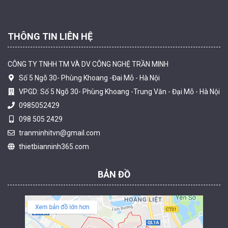
THÔNG TIN LIÊN HỆ
CÔNG TY TNHH TM VÀ DV CÔNG NGHỆ TRẦN MINH
Số 5 Ngõ 30- Phùng Khoang -Đai Mỗ - Hà Nội
VPGD: Số 5 Ngõ 30- Phùng Khoang -Trung Văn - Đại Mỗ - Hà Nội
0985052429
098 505 2429
Camera tích hợp đầu báo nhiệt 2MP Hikfire HF-VH 221
tranminhitvn@gmail.com
1.679.000 đ
thietbianninh365.com
MUA NGAY
BẢN ĐỒ