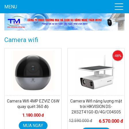
MENU
Camera wifi
-48%
Camera Wifi 4MP EZVIZ C6W
Camera Wifi năng lượng mặt
quay quét 360 độ
trời HIKVISION DS-
2XS2T41G0-ID/4G/C04S05
1.180.000 đ
12.590.000 đ
6.570.000 đ
MUA NGAY