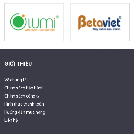
Camera WiFi EZVIZ H8C 2K 4MP tích hợp Ai thông minh
1.939.000 đ
1.080.000 đ
MUA NGAY
Powered by Trandinh
GIỚI THIỆU
Về chúng tôi
Chính sách bảo hành
Chính sách công ty
Hình thức thanh
toán
Camera WiFi quay quét ngoài trời EZVIZ H8 Pro 3K
Hướng dẫn mua hàng
2.060.000 đ
1.469.000 đ
Liên hệ
MUA NGAY