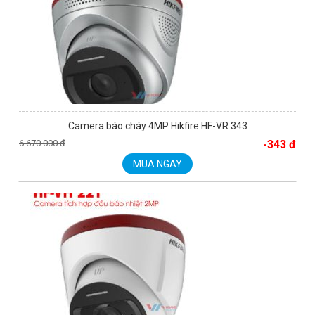
Camera báo cháy 4MP Hikfire HF-VR 343
6.670.000 đ
-343 đ
MUA NGAY