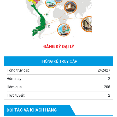
Camera WiFi quay quét thông minh 2MP EZVIZ H8C
1.670.000 đ
909.000 đ
MUA NGAY
THỐNG KÊ TRUY CẬP
Tổng truy cập:
242427
Hôm nay:
2
Hôm qua:
208
Trực tuyến:
2
ĐỐI TÁC VÀ KHÁCH HÀNG