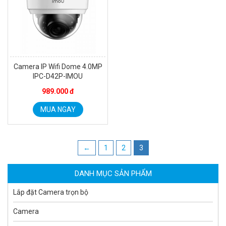
Camera IP Wifi Dome 4.0MP
IPC-D42P-IMOU
989.000 đ
MUA NGAY
Camera WiFi quay quét ngoài trời EZVIZ H8 Pro 3K
2.060.000 đ
1.469.000 đ
MUA NGAY
←
1
2
3
DANH MỤC SẢN PHẨM
Lắp đặt Camera trọn bộ
Camera