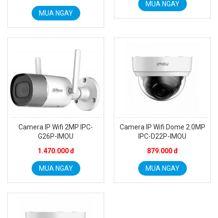
MUA NGAY
Camera WiFi quay quét thông minh 2MP EZVIZ H8C
MUA NGAY
1.670.000 đ
909.000 đ
MUA NGAY
Camera IP Wifi 2MP IPC-
Camera IP Wifi Dome 2.0MP
G26P-IMOU
IPC-D22P-IMOU
1.470.000 đ
879.000 đ
Camera WiFi EZVIZ H8C 2K 4MP tích hợp Ai thông minh
MUA NGAY
MUA NGAY
1.939.000 đ
1.080.000 đ
MUA NGAY