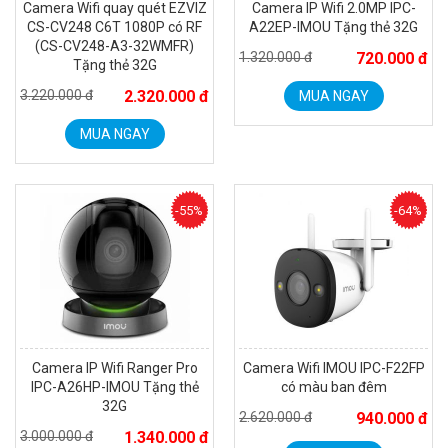
Camera Wifi quay quét EZVIZ
Camera IP Wifi 2.0MP IPC-
CS-CV248 C6T 1080P có RF
A22EP-IMOU Tặng thẻ 32G
(CS-CV248-A3-32WMFR)
1.320.000 đ
720.000 đ
Tặng thẻ 32G
3.220.000 đ
2.320.000 đ
MUA NGAY
MUA NGAY
Camera Wifi thông minh EZVIZ H6c Pro 3M 2K Tặng thẻ 64G
560.000 đ
MUA NGAY
-55%
-64%
Camera IP Wifi Ranger Pro
Camera Wifi IMOU IPC-F22FP
IPC-A26HP-IMOU Tặng thẻ
có màu ban đêm
32G
2.620.000 đ
940.000 đ
3.000.000 đ
1.340.000 đ