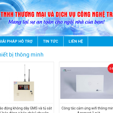
GIẢI PHÁP HỖ TRỢ
TIN TỨC
LIÊN HỆ
iết bị thông minh
-3
áo động không dây GMS và tủ sắt
Công tắc cảm ứng wifi thông mi