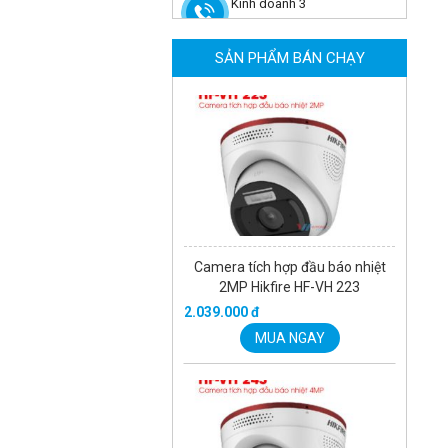
2MP Hikfire HF-VH 221
Kinh doanh 3
1.679.000 đ
MUA NGAY
SẢN PHẨM BÁN CHẠY
Camera tích hợp đầu báo nhiệt
2MP Hikfire HF-VH 223
2.039.000 đ
MUA NGAY