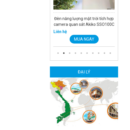
Đèn năng lượng mặt trời tích hợp
camera quan sát Akiko SSO100C
Liên hệ
MUA NGAY
ĐẠI LÝ
Camera Wifi thông minh EZVIZ
H6c Pro 3M 2K Tặng thẻ 64G
560.000 đ
MUA NGAY