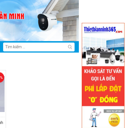
4%
nh