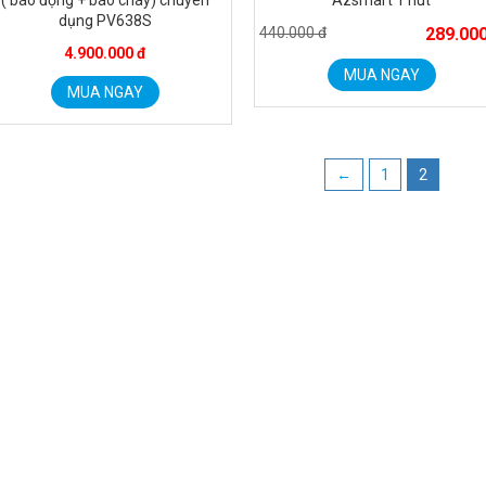
( báo động + báo cháy) chuyên
Azsmart 1 nút
dụng PV638S
440.000 đ
289.000
4.900.000 đ
MUA NGAY
MUA NGAY
←
1
2