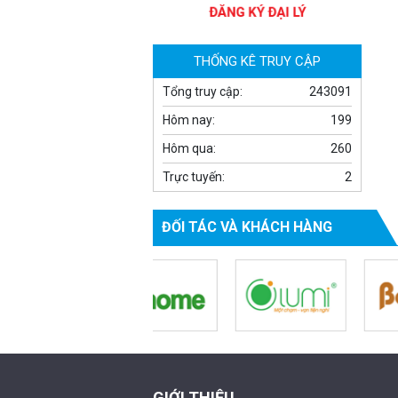
THỐNG KÊ TRUY CẬP
Tổng truy cập:
243091
Hôm nay:
199
Hôm qua:
260
Camera WiFi quay quét thông
Trực tuyến:
2
minh 2MP EZVIZ H8C
1.670.000 đ
909.000 đ
ĐỐI TÁC VÀ KHÁCH HÀNG
MUA NGAY
GIỚI THIỆU