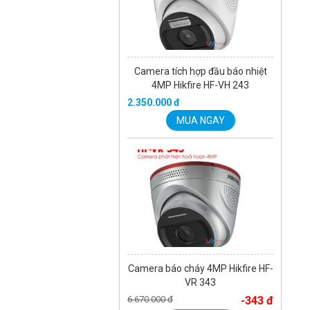
Camera tích hợp đầu báo nhiệt
4MP Hikfire HF-VH 243
2.350.000 đ
MUA NGAY
Camera báo cháy 4MP Hikfire HF-
VR 343
6.670.000 đ
-343 đ