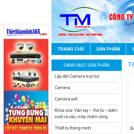
Camera WiFi quay quét thông
minh 2MP EZVIZ H8C
1.670.000 đ
909.000 đ
MUA NGAY
TRANG CHỦ
SẢN PHẨM
Th
DANH MỤC SẢN PHẨM
Lắp đặt Camera trọn bộ
Camera
Camera WiFi EZVIZ H8C 2K 4MP
tích hợp Ai thông minh
Camera wifi
1.939.000 đ
1.080.000 đ
Khóa cửa: Vân tay – thẻ từ – kiểm
MUA NGAY
soát ra vào, máy chấm công
Thiết bị thông minh
B